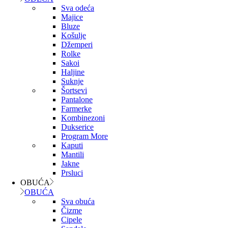
Sva odeća
Majice
Bluze
Košulje
Džemperi
Rolke
Sakoi
Haljine
Suknje
Šortsevi
Pantalone
Farmerke
Kombinezoni
Dukserice
Program More
Kaputi
Mantili
Jakne
Prsluci
OBUĆA
OBUĆA
Sva obuća
Čizme
Cipele