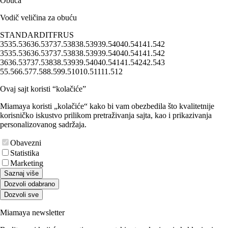
Obuća
Vodič veličina za obuću
STANDARD
IT
FR
US
35
35.5
36
36.5
37
37.5
38
38.5
39
39.5
40
40.5
41
41.5
42
35
35.5
36
36.5
37
37.5
38
38.5
39
39.5
40
40.5
41
41.5
42
36
36.5
37
37.5
38
38.5
39
39.5
40
40.5
41
41.5
42
42.5
43
5
5.5
6
6.5
7
7.5
8
8.5
9
9.5
10
10.5
11
11.5
12
Ovaj sajt koristi “kolačiće”
Miamaya koristi „kolačiće“ kako bi vam obezbedila što kvalitetnije
korisničko iskustvo prilikom pretraživanja sajta, kao i prikazivanja
personalizovanog sadržaja.
Obavezni
Statistika
Marketing
Saznaj više
Dozvoli odabrano
Dozvoli sve
Miamaya newsletter