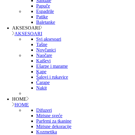
Sandale
Papuče
Espadrile
Patike
Baletanke
AKSESOARI
AKSESOARI
Svi aksesoari
Tašne
Novčanici
Naočare
Kaiševi
Ešarpe i marame
Kape
Šalovi i rukavice
Čarape
Nakit
HOME
HOME
Difuzeri
Mirisne sveće
Parfemi za tkanine
Mirisne dekoracije
Kozmetika