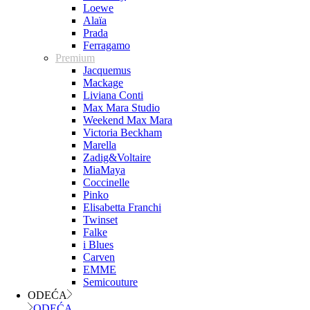
Loewe
Alaïa
Prada
Ferragamo
Premium
Jacquemus
Mackage
Liviana Conti
Max Mara Studio
Weekend Max Mara
Victoria Beckham
Marella
Zadig&Voltaire
MiaMaya
Coccinelle
Pinko
Elisabetta Franchi
Twinset
Falke
i Blues
Carven
EMME
Semicouture
ODEĆA
ODEĆA