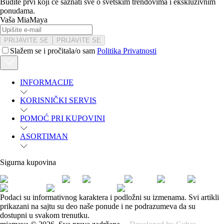
Budite prvi koji će saznati sve o svetskim trendovima i ekskluzivnim
ponudama.
Vaša MiaMaya
PRIJAVITE SE
PRIJAVITE SE
Slažem se i pročitala/o sam
Politika Privatnosti
INFORMACIJE
KORISNIČKI SERVIS
POMOĆ PRI KUPOVINI
ASORTIMAN
Sigurna kupovina
Podaci su informativnog karaktera i podložni su izmenama. Svi artikli
prikazani na sajtu su deo naše ponude i ne podrazumeva da su
dostupni u svakom trenutku.