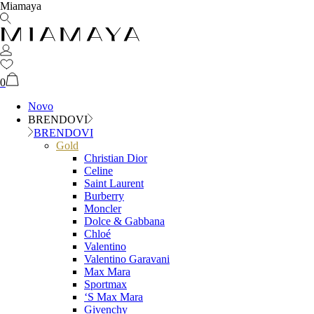
Miamaya
0
Novo
BRENDOVI
BRENDOVI
Gold
Christian Dior
Celine
Saint Laurent
Burberry
Moncler
Dolce & Gabbana
Chloé
Valentino
Valentino Garavani
Max Mara
Sportmax
‘S Max Mara
Givenchy