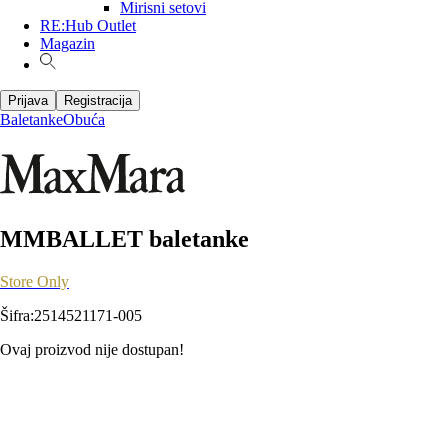
Mirisni setovi
RE:Hub Outlet
Magazin
Prijava
Registracija
Baletanke
Obuća
MMBALLET baletanke
Store Only
Šifra
:
2514521171-005
Ovaj proizvod nije dostupan!