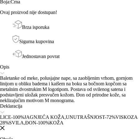
Boja
:
Crna
Ovaj proizvod nije dostupan!
Brza isporuka
Sigurna kupovina
Jednostavan povrat
Opis
Baletanke od meke, polusjajne nape, sa zaobljenim vrhom, gornjom
linijom u obliku badema i kaišem na boku sa bočnom kopčom sa
metalnim dvostrukim M logotipom. Postava od svilenog satena i
podstavljeni uložak presvučen kožom. Đon od prirodne kože, sa
neklizajućim motivom M monograma.
Deklaracija
LICE-100%JAGNJEĆA KOŽA,UNUTRAŠNJOST-72%VISKOZA
28%SVILA,ĐON-100%KOŽA