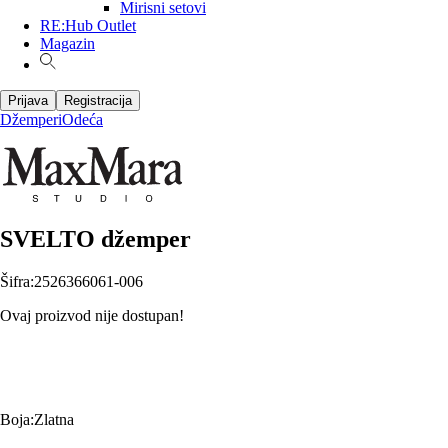
Mirisni setovi
RE:Hub Outlet
Magazin
Prijava
Registracija
Džemperi
Odeća
SVELTO džemper
Šifra
:
2526366061-006
Ovaj proizvod nije dostupan!
Boja
:
Zlatna