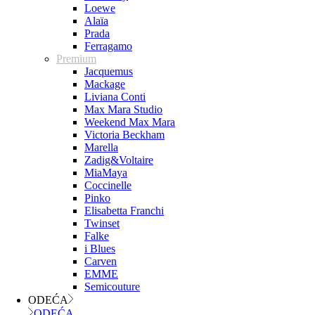
Loewe
Alaïa
Prada
Ferragamo
Premium
Jacquemus
Mackage
Liviana Conti
Max Mara Studio
Weekend Max Mara
Victoria Beckham
Marella
Zadig&Voltaire
MiaMaya
Coccinelle
Pinko
Elisabetta Franchi
Twinset
Falke
i Blues
Carven
EMME
Semicouture
ODEĆA
ODEĆA