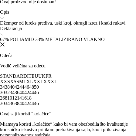
Ovaj proizvod nije dostupan!
Opis
Džemper od lureks prediva, uski kroj, okrugli izrez i kratki rukavi.
Deklaracija
67% POLIAMID 33% METALIZIRANO VLAKNO
Odeća
Vodič veličina za odeću
STANDARD
IT
EU
UK
FR
XXS
XS
S
M
L
XL
XXL
XXXL
34
38
40
42
44
46
48
50
30
32
34
36
40
42
44
46
2
6
8
10
12
14
16
18
30
34
36
38
40
42
44
46
Ovaj sajt koristi “kolačiće”
Miamaya koristi „kolačiće“ kako bi vam obezbedila što kvalitetnije
korisničko iskustvo prilikom pretraživanja sajta, kao i prikazivanja
personalizovanog sadržaja.