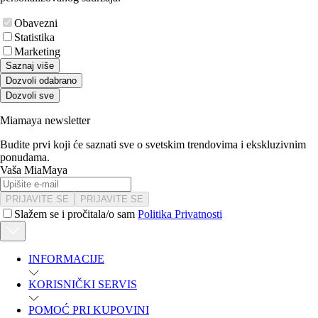
Obavezni
Statistika
Marketing
Saznaj više
Dozvoli odabrano
Dozvoli sve
Miamaya newsletter
Budite prvi koji će saznati sve o svetskim trendovima i ekskluzivnim
ponudama.
Vaša MiaMaya
PRIJAVITE SE
PRIJAVITE SE
Slažem se i pročitala/o sam
Politika Privatnosti
INFORMACIJE
KORISNIČKI SERVIS
POMOĆ PRI KUPOVINI