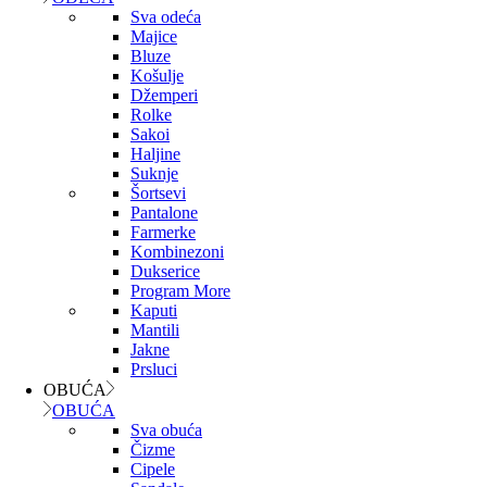
Sva odeća
Majice
Bluze
Košulje
Džemperi
Rolke
Sakoi
Haljine
Suknje
Šortsevi
Pantalone
Farmerke
Kombinezoni
Dukserice
Program More
Kaputi
Mantili
Jakne
Prsluci
OBUĆA
OBUĆA
Sva obuća
Čizme
Cipele