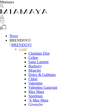
Miamaya
0
Novo
BRENDOVI
BRENDOVI
Gold
Christian Dior
Celine
Saint Laurent
Burberry
Moncler
Dolce & Gabbana
Chloé
Valentino
Valentino Garavani
Max Mara
Sportmax
‘S Max Mara
Givenchy