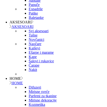
Sandale
Papuče
Espadrile
Patike
Baletanke
AKSESOARI
AKSESOARI
Svi aksesoari
Tašne
Novčanici
Naočare
Kaiševi
Ešarpe i marame
Kape
Šalovi i rukavice
Čarape
Nakit
HOME
HOME
Difuzeri
Mirisne sveće
Parfemi za tkanine
Mirisne dekoracije
Kozmetika