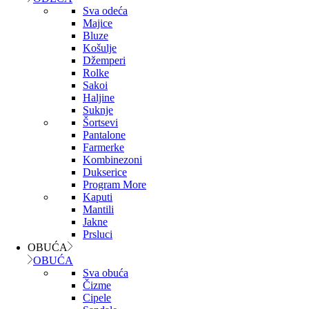
Sva odeća
Majice
Bluze
Košulje
Džemperi
Rolke
Sakoi
Haljine
Suknje
Šortsevi
Pantalone
Farmerke
Kombinezoni
Dukserice
Program More
Kaputi
Mantili
Jakne
Prsluci
OBUĆA
OBUĆA
Sva obuća
Čizme
Cipele