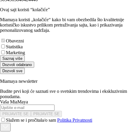
Ovaj sajt koristi “kolačiće”
Miamaya koristi „kolačiće“ kako bi vam obezbedila što kvalitetnije
korisničko iskustvo prilikom pretraživanja sajta, kao i prikazivanja
personalizovanog sadržaja.
Obavezni
Statistika
Marketing
Saznaj više
Dozvoli odabrano
Dozvoli sve
Miamaya newsletter
Budite prvi koji će saznati sve o svetskim trendovima i ekskluzivnim
ponudama.
Vaša MiaMaya
PRIJAVITE SE
PRIJAVITE SE
Slažem se i pročitala/o sam
Politika Privatnosti