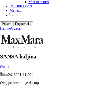
Mirisni setovi
RE:Hub Outlet
Magazin
Prijava
Registracija
Haljine
Odeća
SANSA haljina
Outlet
Šifra
:
2416221111-001
Ovaj proizvod nije dostupan!