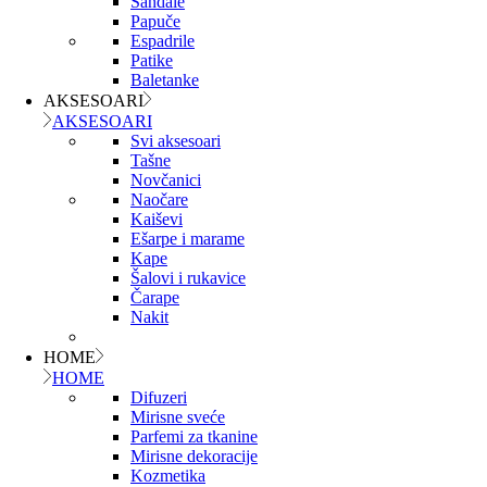
Sandale
Papuče
Espadrile
Patike
Baletanke
AKSESOARI
AKSESOARI
Svi aksesoari
Tašne
Novčanici
Naočare
Kaiševi
Ešarpe i marame
Kape
Šalovi i rukavice
Čarape
Nakit
HOME
HOME
Difuzeri
Mirisne sveće
Parfemi za tkanine
Mirisne dekoracije
Kozmetika