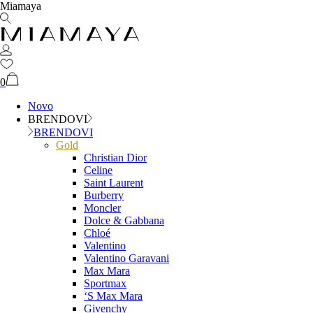
Miamaya
0
Novo
BRENDOVI
BRENDOVI
Gold
Christian Dior
Celine
Saint Laurent
Burberry
Moncler
Dolce & Gabbana
Chloé
Valentino
Valentino Garavani
Max Mara
Sportmax
‘S Max Mara
Givenchy