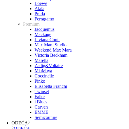
Loewe
Alaïa
Prada
Ferragamo
Premium
Jacquemus
Mackage
Liviana Conti
Max Mara Studio
Weekend Max Mara
Victoria Beckham
Marella
Zadig&Voltaire
MiaMaya
Coccinelle
Pinko
Elisabetta Franchi
Twinset
Falke
i Blues
Carven
EMME
Semicouture
ODEĆA
ODEĆA