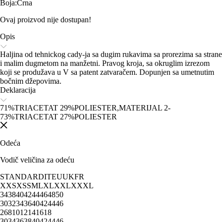
Boja
:
Crna
Ovaj proizvod nije dostupan!
Opis
Haljina od tehnickog cady-ja sa dugim rukavima sa prorezima sa strane
i malim dugmetom na manžetni. Pravog kroja, sa okruglim izrezom
koji se produžava u V sa patent zatvaračem. Dopunjen sa umetnutim
bočnim džepovima.
Deklaracija
71%TRIACETAT 29%POLIESTER,MATERIJAL 2-
73%TRIACETAT 27%POLIESTER
Odeća
Vodič veličina za odeću
STANDARD
IT
EU
UK
FR
XXS
XS
S
M
L
XL
XXL
XXXL
34
38
40
42
44
46
48
50
30
32
34
36
40
42
44
46
2
6
8
10
12
14
16
18
30
34
36
38
40
42
44
46