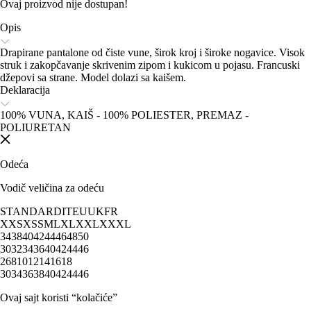
Ovaj proizvod nije dostupan!
Opis
Drapirane pantalone od čiste vune, širok kroj i široke nogavice. Visok
struk i zakopčavanje skrivenim zipom i kukicom u pojasu. Francuski
džepovi sa strane. Model dolazi sa kaišem.
Deklaracija
100% VUNA, KAIŠ - 100% POLIESTER, PREMAZ -
POLIURETAN
Odeća
Vodič veličina za odeću
STANDARD
IT
EU
UK
FR
XXS
XS
S
M
L
XL
XXL
XXXL
34
38
40
42
44
46
48
50
30
32
34
36
40
42
44
46
2
6
8
10
12
14
16
18
30
34
36
38
40
42
44
46
Ovaj sajt koristi “kolačiće”