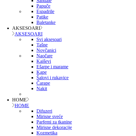
Sandale
Papuče
Espadrile
Patike
Baletanke
AKSESOARI
AKSESOARI
Svi aksesoari
Tašne
Novčanici
Naočare
Kaiševi
Ešarpe i marame
Kape
Šalovi i rukavice
Čarape
Nakit
HOME
HOME
Difuzeri
Mirisne sveće
Parfemi za tkanine
Mirisne dekoracije
Kozmetika