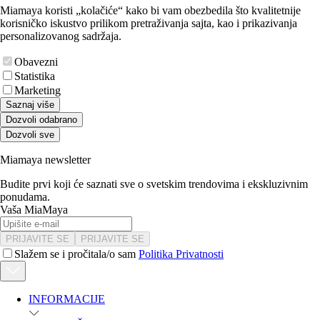
Miamaya koristi „kolačiće“ kako bi vam obezbedila što kvalitetnije
korisničko iskustvo prilikom pretraživanja sajta, kao i prikazivanja
personalizovanog sadržaja.
Obavezni
Statistika
Marketing
Saznaj više
Dozvoli odabrano
Dozvoli sve
Miamaya newsletter
Budite prvi koji će saznati sve o svetskim trendovima i ekskluzivnim
ponudama.
Vaša MiaMaya
PRIJAVITE SE
PRIJAVITE SE
Slažem se i pročitala/o sam
Politika Privatnosti
INFORMACIJE