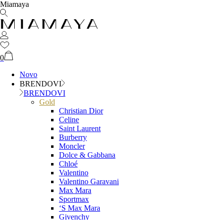
Miamaya
0
Novo
BRENDOVI
BRENDOVI
Gold
Christian Dior
Celine
Saint Laurent
Burberry
Moncler
Dolce & Gabbana
Chloé
Valentino
Valentino Garavani
Max Mara
Sportmax
‘S Max Mara
Givenchy