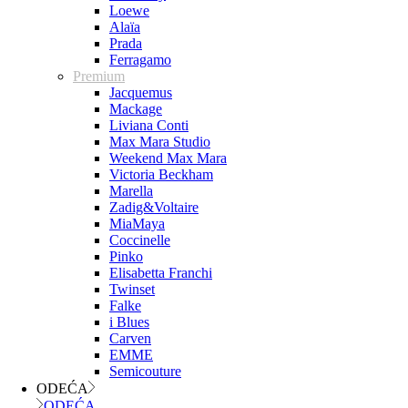
Loewe
Alaïa
Prada
Ferragamo
Premium
Jacquemus
Mackage
Liviana Conti
Max Mara Studio
Weekend Max Mara
Victoria Beckham
Marella
Zadig&Voltaire
MiaMaya
Coccinelle
Pinko
Elisabetta Franchi
Twinset
Falke
i Blues
Carven
EMME
Semicouture
ODEĆA
ODEĆA