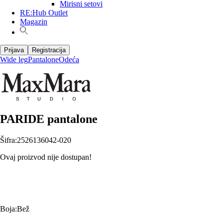
Mirisni setovi
RE:Hub Outlet
Magazin
Prijava
Registracija
Wide leg
Pantalone
Odeća
PARIDE pantalone
Šifra
:
2526136042-020
Ovaj proizvod nije dostupan!
Boja
:
Bež