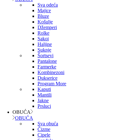
Sva odeća
Majice
Bluze
Košulje
Džemperi
Rolke
Sakoi
Haljine
Suknje
Šortsevi
Pantalone
Farmerke
Kombinezoni
Dukserice
Program More
Kaputi
Mantili
Jakne
Prsluci
OBUĆA
OBUĆA
Sva obuća
Čizme
Cipele