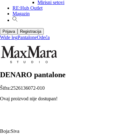
Mirisni setovi
RE:Hub Outlet
Magazin
Prijava
Registracija
Wide leg
Pantalone
Odeća
DENARO pantalone
Šifra
:
2526136072-010
Ovaj proizvod nije dostupan!
Boja
:
Siva