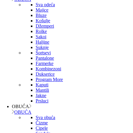
Sva odeća
Majice
Bluze
Košulje
Džemperi
Rolke
Sakoi
Haljine
Suknje
Šortsevi
Pantalone
Farmerke
Kombinezoni
Dukserice
Program More
Kaputi
Mantili
Jakne
Prsluci
OBUĆA
OBUĆA
Sva obuća
Čizme
Cipele