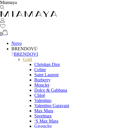
Miamaya
0
Novo
BRENDOVI
BRENDOVI
Gold
Christian Dior
Celine
Saint Laurent
Burberry
Moncler
Dolce & Gabbana
Chloé
Valentino
Valentino Garavani
Max Mara
Sportmax
‘S Max Mara
Givenchy