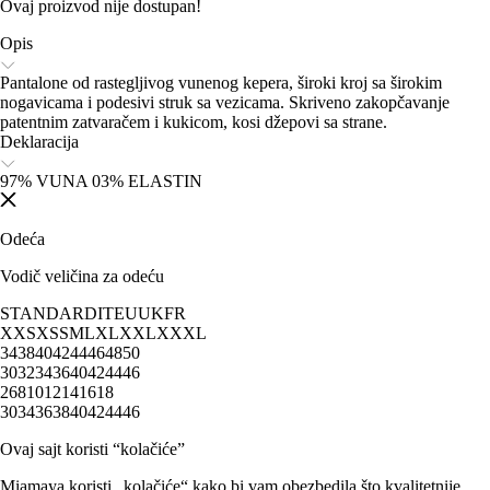
Ovaj proizvod nije dostupan!
Opis
Pantalone od rastegljivog vunenog kepera, široki kroj sa širokim
nogavicama i podesivi struk sa vezicama. Skriveno zakopčavanje
patentnim zatvaračem i kukicom, kosi džepovi sa strane.
Deklaracija
97% VUNA 03% ELASTIN
Odeća
Vodič veličina za odeću
STANDARD
IT
EU
UK
FR
XXS
XS
S
M
L
XL
XXL
XXXL
34
38
40
42
44
46
48
50
30
32
34
36
40
42
44
46
2
6
8
10
12
14
16
18
30
34
36
38
40
42
44
46
Ovaj sajt koristi “kolačiće”
Miamaya koristi „kolačiće“ kako bi vam obezbedila što kvalitetnije