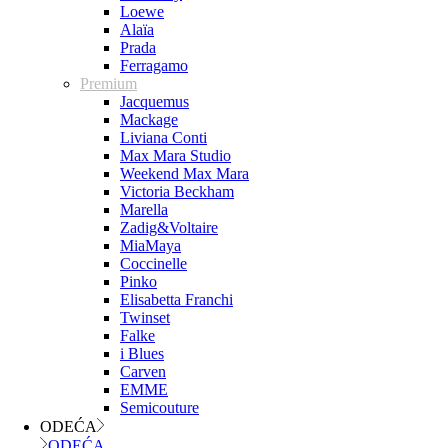
Loewe
Alaïa
Prada
Ferragamo
Premium
Jacquemus
Mackage
Liviana Conti
Max Mara Studio
Weekend Max Mara
Victoria Beckham
Marella
Zadig&Voltaire
MiaMaya
Coccinelle
Pinko
Elisabetta Franchi
Twinset
Falke
i Blues
Carven
EMME
Semicouture
ODEĆA
ODEĆA