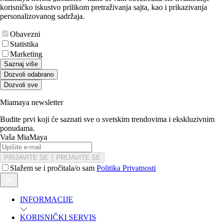
korisničko iskustvo prilikom pretraživanja sajta, kao i prikazivanja
personalizovanog sadržaja.
Obavezni
Statistika
Marketing
Saznaj više
Dozvoli odabrano
Dozvoli sve
Miamaya newsletter
Budite prvi koji će saznati sve o svetskim trendovima i ekskluzivnim
ponudama.
Vaša MiaMaya
PRIJAVITE SE
PRIJAVITE SE
Slažem se i pročitala/o sam
Politika Privatnosti
INFORMACIJE
KORISNIČKI SERVIS