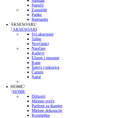
Sandale
Papuče
Espadrile
Patike
Baletanke
AKSESOARI
AKSESOARI
Svi aksesoari
Tašne
Novčanici
Naočare
Kaiševi
Ešarpe i marame
Kape
Šalovi i rukavice
Čarape
Nakit
HOME
HOME
Difuzeri
Mirisne sveće
Parfemi za tkanine
Mirisne dekoracije
Kozmetika