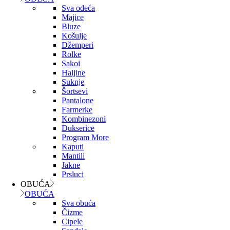
Sva odeća
Majice
Bluze
Košulje
Džemperi
Rolke
Sakoi
Haljine
Suknje
Šortsevi
Pantalone
Farmerke
Kombinezoni
Dukserice
Program More
Kaputi
Mantili
Jakne
Prsluci
OBUĆA
OBUĆA
Sva obuća
Čizme
Cipele