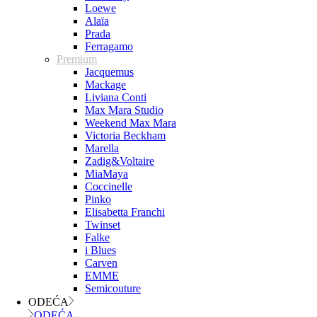
Loewe
Alaïa
Prada
Ferragamo
Premium
Jacquemus
Mackage
Liviana Conti
Max Mara Studio
Weekend Max Mara
Victoria Beckham
Marella
Zadig&Voltaire
MiaMaya
Coccinelle
Pinko
Elisabetta Franchi
Twinset
Falke
i Blues
Carven
EMME
Semicouture
ODEĆA
ODEĆA