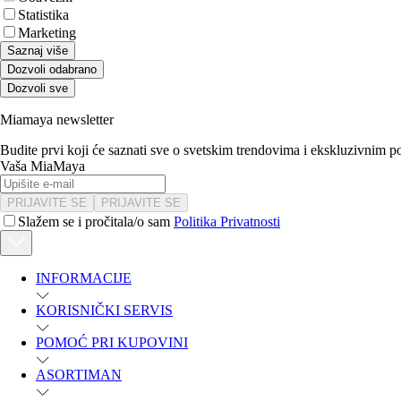
Statistika
Marketing
Saznaj više
Dozvoli odabrano
Dozvoli sve
Miamaya newsletter
Budite prvi koji će saznati sve o svetskim trendovima i ekskluzivnim 
Vaša MiaMaya
PRIJAVITE SE
PRIJAVITE SE
Slažem se i pročitala/o sam
Politika Privatnosti
INFORMACIJE
KORISNIČKI SERVIS
POMOĆ PRI KUPOVINI
ASORTIMAN