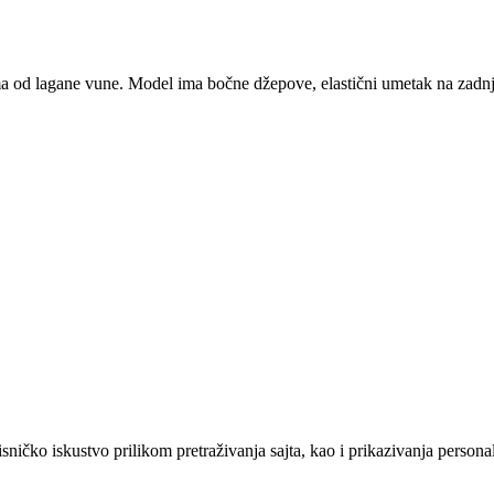
a od lagane vune. Model ima bočne džepove, elastični umetak na zadnj
sničko iskustvo prilikom pretraživanja sajta, kao i prikazivanja persona