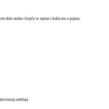
em delu struka i kopča se zipom i kukicom u pojasu.
lizovanog sadržaja.