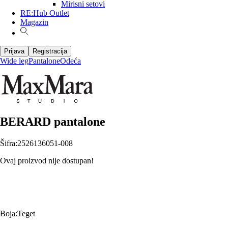
Mirisni setovi
RE:Hub Outlet
Magazin
Prijava
Registracija
Wide leg
Pantalone
Odeća
BERARD pantalone
Šifra
:
2526136051-008
Ovaj proizvod nije dostupan!
Boja
:
Teget