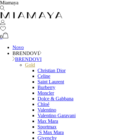
Miamaya
0
Novo
BRENDOVI
BRENDOVI
Gold
Christian Dior
Celine
Saint Laurent
Burberry
Moncler
Dolce & Gabbana
Chloé
Valentino
Valentino Garavani
Max Mara
Sportmax
‘S Max Mara
Givenchy