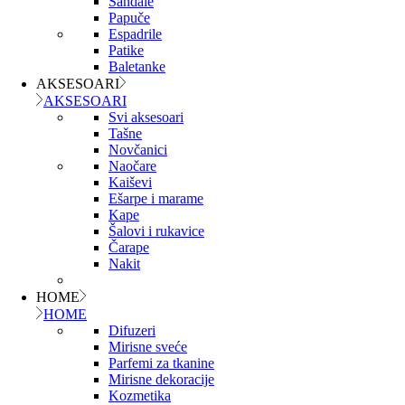
Sandale
Papuče
Espadrile
Patike
Baletanke
AKSESOARI
AKSESOARI
Svi aksesoari
Tašne
Novčanici
Naočare
Kaiševi
Ešarpe i marame
Kape
Šalovi i rukavice
Čarape
Nakit
HOME
HOME
Difuzeri
Mirisne sveće
Parfemi za tkanine
Mirisne dekoracije
Kozmetika