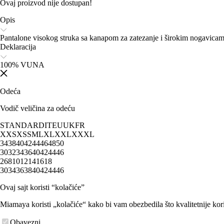
Ovaj proizvod nije dostupan!
Opis
Pantalone visokog struka sa kanapom za zatezanje i širokim nogavicam
Deklaracija
100% VUNA
Odeća
Vodič veličina za odeću
STANDARD
IT
EU
UK
FR
XXS
XS
S
M
L
XL
XXL
XXXL
34
38
40
42
44
46
48
50
30
32
34
36
40
42
44
46
2
6
8
10
12
14
16
18
30
34
36
38
40
42
44
46
Ovaj sajt koristi “kolačiće”
Miamaya koristi „kolačiće“ kako bi vam obezbedila što kvalitetnije kori
Obavezni