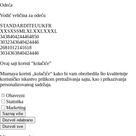
Odeća
Vodič veličina za odeću
STANDARD
IT
EU
UK
FR
XXS
XS
S
M
L
XL
XXL
XXXL
34
38
40
42
44
46
48
50
30
32
34
36
40
42
44
46
2
6
8
10
12
14
16
18
30
34
36
38
40
42
44
46
Ovaj sajt koristi “kolačiće”
Miamaya koristi „kolačiće“ kako bi vam obezbedila što kvalitetnije
korisničko iskustvo prilikom pretraživanja sajta, kao i prikazivanja
personalizovanog sadržaja.
Obavezni
Statistika
Marketing
Saznaj više
Dozvoli odabrano
Dozvoli sve