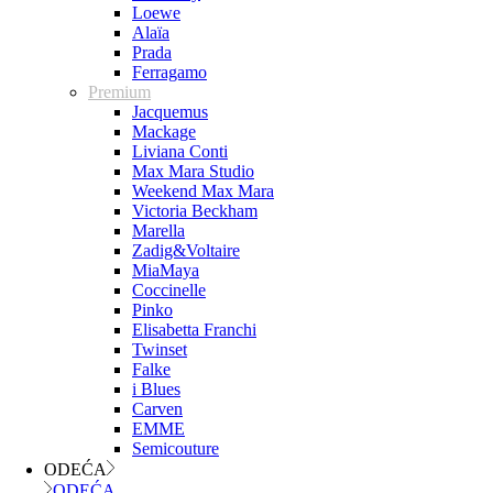
Loewe
Alaïa
Prada
Ferragamo
Premium
Jacquemus
Mackage
Liviana Conti
Max Mara Studio
Weekend Max Mara
Victoria Beckham
Marella
Zadig&Voltaire
MiaMaya
Coccinelle
Pinko
Elisabetta Franchi
Twinset
Falke
i Blues
Carven
EMME
Semicouture
ODEĆA
ODEĆA