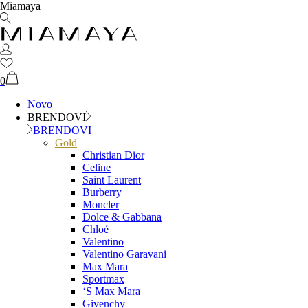
Miamaya
0
Novo
BRENDOVI
BRENDOVI
Gold
Christian Dior
Celine
Saint Laurent
Burberry
Moncler
Dolce & Gabbana
Chloé
Valentino
Valentino Garavani
Max Mara
Sportmax
‘S Max Mara
Givenchy