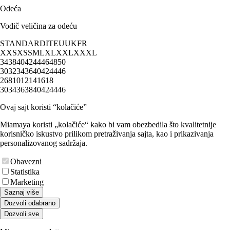
Odeća
Vodič veličina za odeću
STANDARD
IT
EU
UK
FR
XXS
XS
S
M
L
XL
XXL
XXXL
34
38
40
42
44
46
48
50
30
32
34
36
40
42
44
46
2
6
8
10
12
14
16
18
30
34
36
38
40
42
44
46
Ovaj sajt koristi “kolačiće”
Miamaya koristi „kolačiće“ kako bi vam obezbedila što kvalitetnije
korisničko iskustvo prilikom pretraživanja sajta, kao i prikazivanja
personalizovanog sadržaja.
Obavezni
Statistika
Marketing
Saznaj više
Dozvoli odabrano
Dozvoli sve