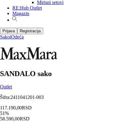
Mirisni setovi
RE:Hub Outlet
Magazin
Prijava
Registracija
Sakoi
Odeća
SANDALO sako
Outlet
Šifra
:
2411041201-003
117.190,00
RSD
51
%
58.590,00
RSD