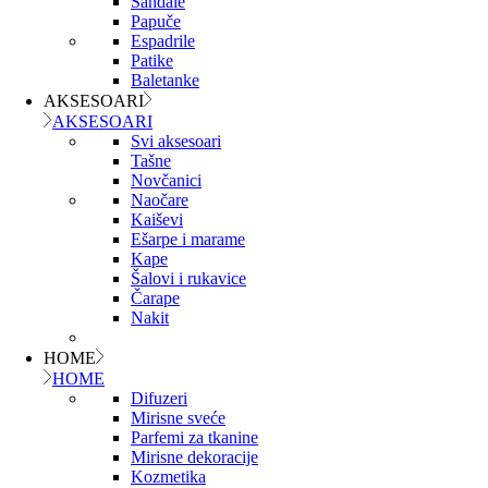
Sandale
Papuče
Espadrile
Patike
Baletanke
AKSESOARI
AKSESOARI
Svi aksesoari
Tašne
Novčanici
Naočare
Kaiševi
Ešarpe i marame
Kape
Šalovi i rukavice
Čarape
Nakit
HOME
HOME
Difuzeri
Mirisne sveće
Parfemi za tkanine
Mirisne dekoracije
Kozmetika