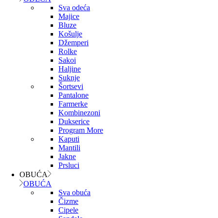
Sva odeća
Majice
Bluze
Košulje
Džemperi
Rolke
Sakoi
Haljine
Suknje
Šortsevi
Pantalone
Farmerke
Kombinezoni
Dukserice
Program More
Kaputi
Mantili
Jakne
Prsluci
OBUĆA
OBUĆA
Sva obuća
Čizme
Cipele