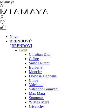
Miamaya
0
Novo
BRENDOVI
BRENDOVI
Gold
Christian Dior
Celine
Saint Laurent
Burberry
Moncler
Dolce & Gabbana
Chloé
Valentino
Valentino Garavani
Max Mara
Sportmax
‘S Max Mara
Givenchy