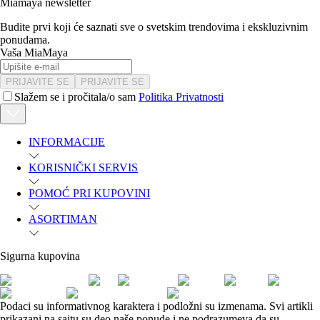
Miamaya newsletter
Budite prvi koji će saznati sve o svetskim trendovima i ekskluzivnim
ponudama.
Vaša MiaMaya
PRIJAVITE SE
PRIJAVITE SE
Slažem se i pročitala/o sam
Politika Privatnosti
INFORMACIJE
KORISNIČKI SERVIS
POMOĆ PRI KUPOVINI
ASORTIMAN
Sigurna kupovina
Podaci su informativnog karaktera i podložni su izmenama. Svi artikli
prikazani na sajtu su deo naše ponude i ne podrazumeva da su