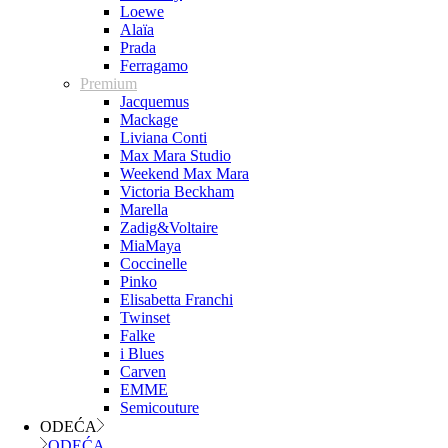
Loewe
Alaïa
Prada
Ferragamo
Premium
Jacquemus
Mackage
Liviana Conti
Max Mara Studio
Weekend Max Mara
Victoria Beckham
Marella
Zadig&Voltaire
MiaMaya
Coccinelle
Pinko
Elisabetta Franchi
Twinset
Falke
i Blues
Carven
EMME
Semicouture
ODEĆA
ODEĆA