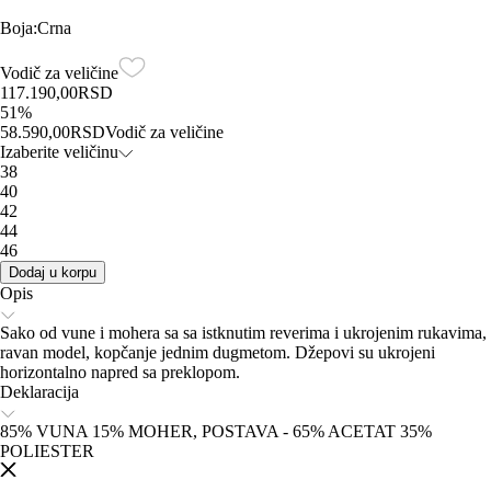
Boja
:
Crna
Vodič za veličine
117.190,00
RSD
51
%
58.590,00
RSD
Vodič za veličine
Izaberite veličinu
38
40
42
44
46
Dodaj u korpu
Opis
Sako od vune i mohera sa sa istknutim reverima i ukrojenim rukavima,
ravan model, kopčanje jednim dugmetom. Džepovi su ukrojeni
horizontalno napred sa preklopom.
Deklaracija
85% VUNA 15% MOHER, POSTAVA - 65% ACETAT 35%
POLIESTER