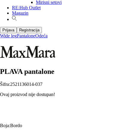
Mirisni setovi
RE:Hub Outlet
Magazin
Prijava
Registracija
Wide leg
Pantalone
Odeća
PLAVA pantalone
Šifra
:
2521136014-037
Ovaj proizvod nije dostupan!
Boja
:
Bordo