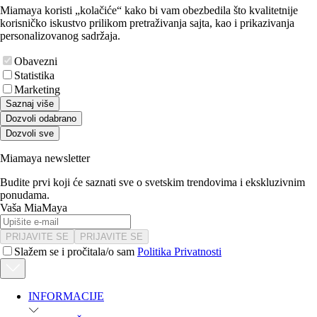
Miamaya koristi „kolačiće“ kako bi vam obezbedila što kvalitetnije
korisničko iskustvo prilikom pretraživanja sajta, kao i prikazivanja
personalizovanog sadržaja.
Obavezni
Statistika
Marketing
Saznaj više
Dozvoli odabrano
Dozvoli sve
Miamaya newsletter
Budite prvi koji će saznati sve o svetskim trendovima i ekskluzivnim
ponudama.
Vaša MiaMaya
PRIJAVITE SE
PRIJAVITE SE
Slažem se i pročitala/o sam
Politika Privatnosti
INFORMACIJE