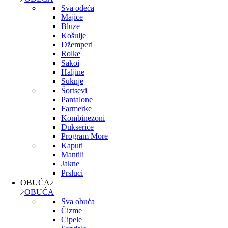
Sva odeća
Majice
Bluze
Košulje
Džemperi
Rolke
Sakoi
Haljine
Suknje
Šortsevi
Pantalone
Farmerke
Kombinezoni
Dukserice
Program More
Kaputi
Mantili
Jakne
Prsluci
OBUĆA
OBUĆA
Sva obuća
Čizme
Cipele