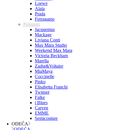
Loewe
Alaïa
Prada
Ferragamo
Premium
Jacquemus
Mackage
Liviana Conti
Max Mara Studio
Weekend Max Mara
Victoria Beckham
Marella
Zadig&Voltaire
MiaMaya
Coccinelle
Pinko
Elisabetta Franchi
Twinset
Falke
i Blues
Carven
EMME
Semicouture
ODEĆA
ODEĆA