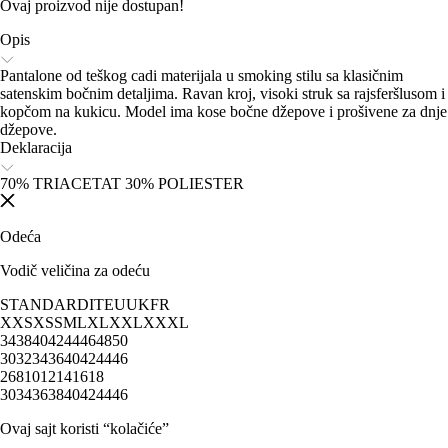
Ovaj proizvod nije dostupan!
Opis
Pantalone od teškog cadi materijala u smoking stilu sa klasičnim
satenskim bočnim detaljima. Ravan kroj, visoki struk sa rajsferšlusom i
kopčom na kukicu. Model ima kose bočne džepove i prošivene za dnje
džepove.
Deklaracija
70% TRIACETAT 30% POLIESTER
Odeća
Vodič veličina za odeću
STANDARD
IT
EU
UK
FR
XXS
XS
S
M
L
XL
XXL
XXXL
34
38
40
42
44
46
48
50
30
32
34
36
40
42
44
46
2
6
8
10
12
14
16
18
30
34
36
38
40
42
44
46
Ovaj sajt koristi “kolačiće”