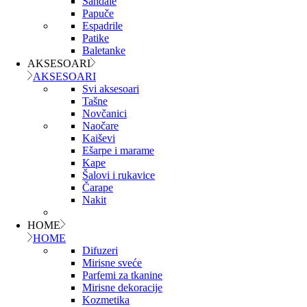
Sandale
Papuče
Espadrile
Patike
Baletanke
AKSESOARI
AKSESOARI
Svi aksesoari
Tašne
Novčanici
Naočare
Kaiševi
Ešarpe i marame
Kape
Šalovi i rukavice
Čarape
Nakit
HOME
HOME
Difuzeri
Mirisne sveće
Parfemi za tkanine
Mirisne dekoracije
Kozmetika