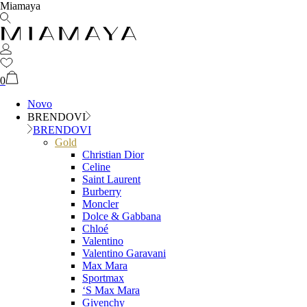
Miamaya
0
Novo
BRENDOVI
BRENDOVI
Gold
Christian Dior
Celine
Saint Laurent
Burberry
Moncler
Dolce & Gabbana
Chloé
Valentino
Valentino Garavani
Max Mara
Sportmax
‘S Max Mara
Givenchy