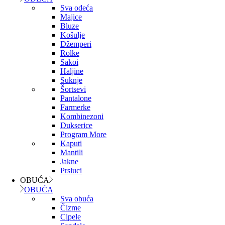
Sva odeća
Majice
Bluze
Košulje
Džemperi
Rolke
Sakoi
Haljine
Suknje
Šortsevi
Pantalone
Farmerke
Kombinezoni
Dukserice
Program More
Kaputi
Mantili
Jakne
Prsluci
OBUĆA
OBUĆA
Sva obuća
Čizme
Cipele