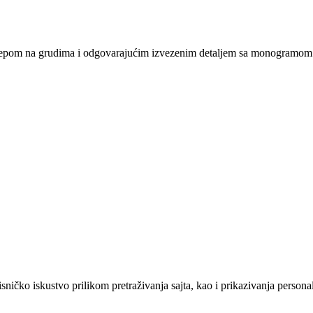
 džepom na grudima i odgovarajućim izvezenim detaljem sa monogramom
sničko iskustvo prilikom pretraživanja sajta, kao i prikazivanja persona