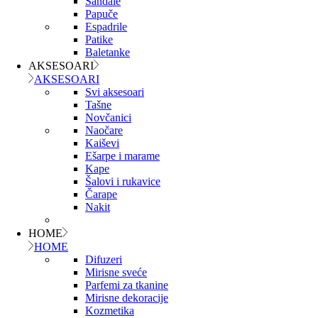
Sandale
Papuče
Espadrile
Patike
Baletanke
AKSESOARI
AKSESOARI
Svi aksesoari
Tašne
Novčanici
Naočare
Kaiševi
Ešarpe i marame
Kape
Šalovi i rukavice
Čarape
Nakit
HOME
HOME
Difuzeri
Mirisne sveće
Parfemi za tkanine
Mirisne dekoracije
Kozmetika