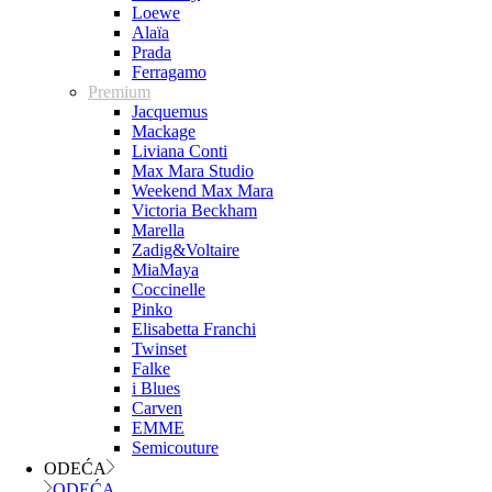
Loewe
Alaïa
Prada
Ferragamo
Premium
Jacquemus
Mackage
Liviana Conti
Max Mara Studio
Weekend Max Mara
Victoria Beckham
Marella
Zadig&Voltaire
MiaMaya
Coccinelle
Pinko
Elisabetta Franchi
Twinset
Falke
i Blues
Carven
EMME
Semicouture
ODEĆA
ODEĆA