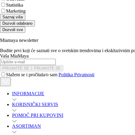
Statistika
Marketing
Saznaj više
Dozvoli odabrano
Dozvoli sve
Miamaya newsletter
Budite prvi koji će saznati sve o svetskim trendovima i ekskluzivnim 
Vaša MiaMaya
PRIJAVITE SE
PRIJAVITE SE
Slažem se i pročitala/o sam
Politika Privatnosti
INFORMACIJE
KORISNIČKI SERVIS
POMOĆ PRI KUPOVINI
ASORTIMAN