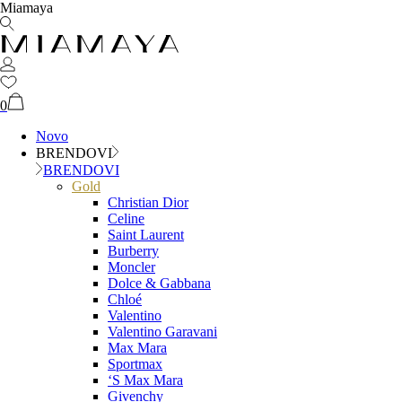
Miamaya
0
Novo
BRENDOVI
BRENDOVI
Gold
Christian Dior
Celine
Saint Laurent
Burberry
Moncler
Dolce & Gabbana
Chloé
Valentino
Valentino Garavani
Max Mara
Sportmax
‘S Max Mara
Givenchy