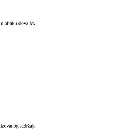
 u obliku slova M.
lizovanog sadržaja.