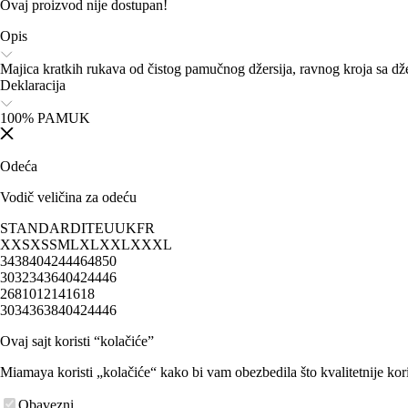
Ovaj proizvod nije dostupan!
Opis
Majica kratkih rukava od čistog pamučnog džersija, ravnog kroja sa
Deklaracija
100% PAMUK
Odeća
Vodič veličina za odeću
STANDARD
IT
EU
UK
FR
XXS
XS
S
M
L
XL
XXL
XXXL
34
38
40
42
44
46
48
50
30
32
34
36
40
42
44
46
2
6
8
10
12
14
16
18
30
34
36
38
40
42
44
46
Ovaj sajt koristi “kolačiće”
Miamaya koristi „kolačiće“ kako bi vam obezbedila što kvalitetnije kori
Obavezni