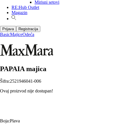
Mirisni setovi
RE:Hub Outlet
Magazin
Prijava
Registracija
Basic
Majice
Odeća
PAPAIA majica
Šifra
:
2521946041-006
Ovaj proizvod nije dostupan!
Boja
:
Plava