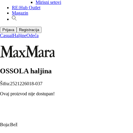
Mirisni setovi
RE:Hub Outlet
Magazin
Prijava
Registracija
Casual
Haljine
Odeća
OSSOLA haljina
Šifra
:
2521226018-037
Ovaj proizvod nije dostupan!
Boja
:
Bež