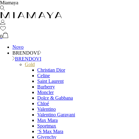
Miamaya
0
Novo
BRENDOVI
BRENDOVI
Gold
Christian Dior
Celine
Saint Laurent
Burberry
Moncler
Dolce & Gabbana
Chloé
Valentino
Valentino Garavani
Max Mara
Sportmax
‘S Max Mara
Givenchy