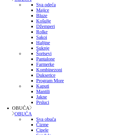
Sva odeća
Majice
Bluze
Košulje
Džemperi
Rolke
Sakoi
Haljine
Suknje
Šortsevi
Pantalone
Farmerke
Kombinezoni
Dukserice
Program More
Kaputi
Mantili
Jakne
Prsluci
OBUĆA
OBUĆA
Sva obuća
Čizme
Cipele