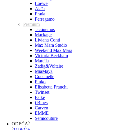
Loewe
Alaïa
Prada
Ferragamo
Premium
Jacquemus
Mackage
Liviana Conti
Max Mara Studio
Weekend Max Mara
Victoria Beckham
Marella
Zadig&Voltaire
MiaMaya
Coccinelle
Pinko
Elisabetta Franchi
Twinset
Falke
i Blues
Carven
EMME
Semicouture
ODEĆA
ODEĆA