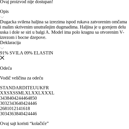
Ovaj proizvod nije dostupan!
Opis
Dugacka svilena haljina sa izrezima ispod rukava zatvorenim omčama
i malim skrivenim unutrašnjim dugmadima. Haljina je u gornjem delu
uska i dole se siri u balgi A. Model ima polo kragnu sa otvorenim V-
izrezom i bocne dzepove.
Deklaracija
91% SVILA 09% ELASTIN
Odeća
Vodič veličina za odeću
STANDARD
IT
EU
UK
FR
XXS
XS
S
M
L
XL
XXL
XXXL
34
38
40
42
44
46
48
50
30
32
34
36
40
42
44
46
2
6
8
10
12
14
16
18
30
34
36
38
40
42
44
46
Ovaj sajt koristi “kolačiće”