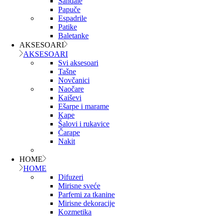
Sandale
Papuče
Espadrile
Patike
Baletanke
AKSESOARI
AKSESOARI
Svi aksesoari
Tašne
Novčanici
Naočare
Kaiševi
Ešarpe i marame
Kape
Šalovi i rukavice
Čarape
Nakit
HOME
HOME
Difuzeri
Mirisne sveće
Parfemi za tkanine
Mirisne dekoracije
Kozmetika