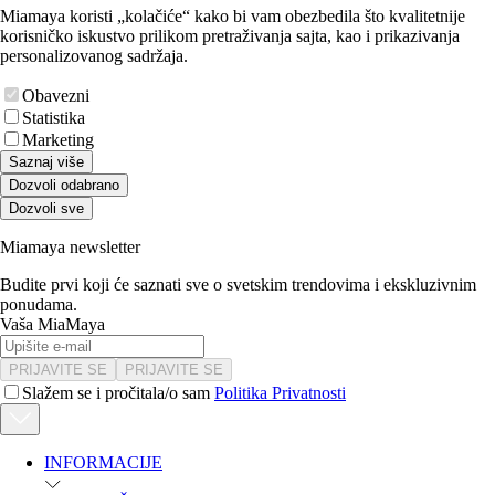
Miamaya koristi „kolačiće“ kako bi vam obezbedila što kvalitetnije
korisničko iskustvo prilikom pretraživanja sajta, kao i prikazivanja
personalizovanog sadržaja.
Obavezni
Statistika
Marketing
Saznaj više
Dozvoli odabrano
Dozvoli sve
Miamaya newsletter
Budite prvi koji će saznati sve o svetskim trendovima i ekskluzivnim
ponudama.
Vaša MiaMaya
PRIJAVITE SE
PRIJAVITE SE
Slažem se i pročitala/o sam
Politika Privatnosti
INFORMACIJE