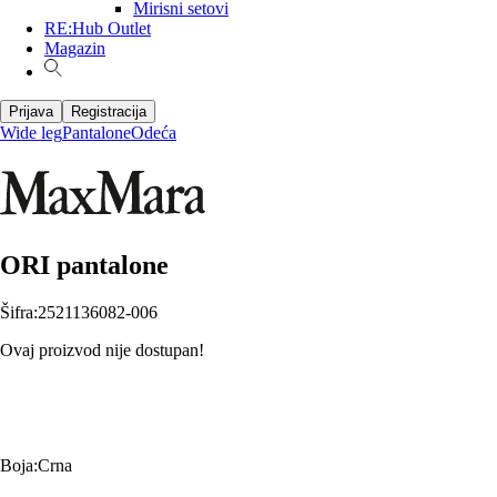
Mirisni setovi
RE:Hub Outlet
Magazin
Prijava
Registracija
Wide leg
Pantalone
Odeća
ORI pantalone
Šifra
:
2521136082-006
Ovaj proizvod nije dostupan!
Boja
:
Crna