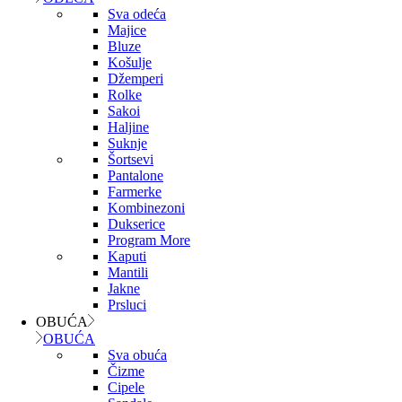
Sva odeća
Majice
Bluze
Košulje
Džemperi
Rolke
Sakoi
Haljine
Suknje
Šortsevi
Pantalone
Farmerke
Kombinezoni
Dukserice
Program More
Kaputi
Mantili
Jakne
Prsluci
OBUĆA
OBUĆA
Sva obuća
Čizme
Cipele