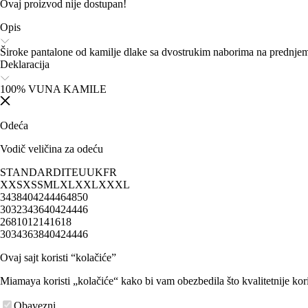
Ovaj proizvod nije dostupan!
Opis
Široke pantalone od kamilje dlake sa dvostrukim naborima na prednjem
Deklaracija
100% VUNA KAMILE
Odeća
Vodič veličina za odeću
STANDARD
IT
EU
UK
FR
XXS
XS
S
M
L
XL
XXL
XXXL
34
38
40
42
44
46
48
50
30
32
34
36
40
42
44
46
2
6
8
10
12
14
16
18
30
34
36
38
40
42
44
46
Ovaj sajt koristi “kolačiće”
Miamaya koristi „kolačiće“ kako bi vam obezbedila što kvalitetnije kori
Obavezni