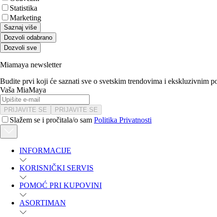
Statistika
Marketing
Saznaj više
Dozvoli odabrano
Dozvoli sve
Miamaya newsletter
Budite prvi koji će saznati sve o svetskim trendovima i ekskluzivnim 
Vaša MiaMaya
PRIJAVITE SE
PRIJAVITE SE
Slažem se i pročitala/o sam
Politika Privatnosti
INFORMACIJE
KORISNIČKI SERVIS
POMOĆ PRI KUPOVINI
ASORTIMAN