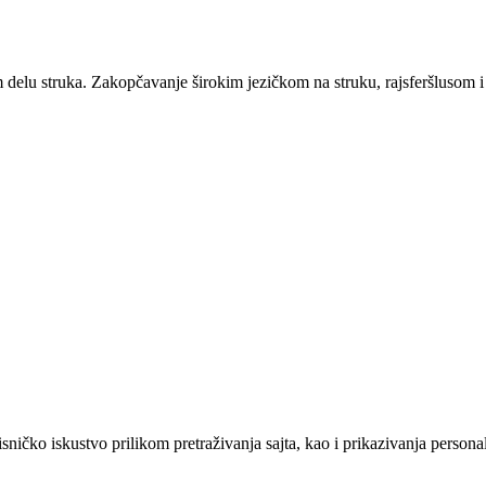
 delu struka. Zakopčavanje širokim jezičkom na struku, rajsferšlusom 
sničko iskustvo prilikom pretraživanja sajta, kao i prikazivanja persona