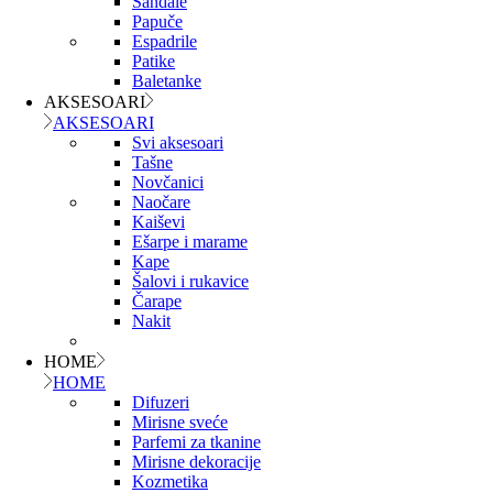
Sandale
Papuče
Espadrile
Patike
Baletanke
AKSESOARI
AKSESOARI
Svi aksesoari
Tašne
Novčanici
Naočare
Kaiševi
Ešarpe i marame
Kape
Šalovi i rukavice
Čarape
Nakit
HOME
HOME
Difuzeri
Mirisne sveće
Parfemi za tkanine
Mirisne dekoracije
Kozmetika