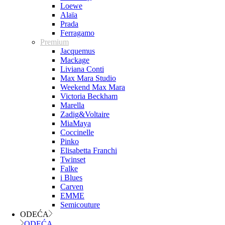
Loewe
Alaïa
Prada
Ferragamo
Premium
Jacquemus
Mackage
Liviana Conti
Max Mara Studio
Weekend Max Mara
Victoria Beckham
Marella
Zadig&Voltaire
MiaMaya
Coccinelle
Pinko
Elisabetta Franchi
Twinset
Falke
i Blues
Carven
EMME
Semicouture
ODEĆA
ODEĆA