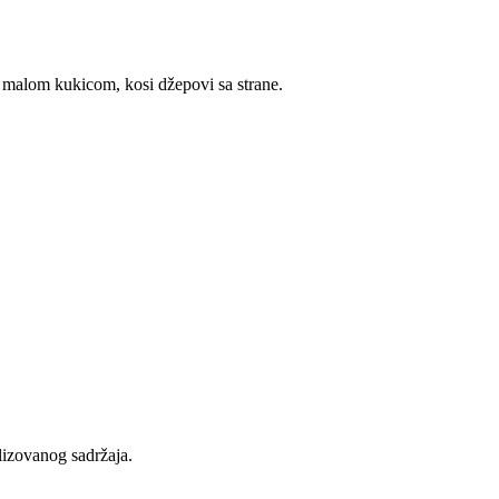
i malom kukicom, kosi džepovi sa strane.
lizovanog sadržaja.