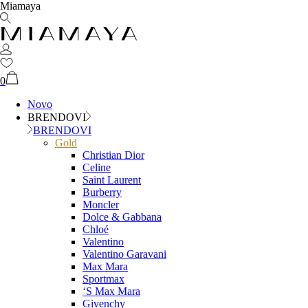
Miamaya
0
Novo
BRENDOVI
BRENDOVI
Gold
Christian Dior
Celine
Saint Laurent
Burberry
Moncler
Dolce & Gabbana
Chloé
Valentino
Valentino Garavani
Max Mara
Sportmax
‘S Max Mara
Givenchy