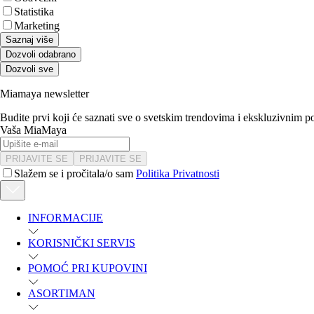
Statistika
Marketing
Saznaj više
Dozvoli odabrano
Dozvoli sve
Miamaya newsletter
Budite prvi koji će saznati sve o svetskim trendovima i ekskluzivnim 
Vaša MiaMaya
PRIJAVITE SE
PRIJAVITE SE
Slažem se i pročitala/o sam
Politika Privatnosti
INFORMACIJE
KORISNIČKI SERVIS
POMOĆ PRI KUPOVINI
ASORTIMAN