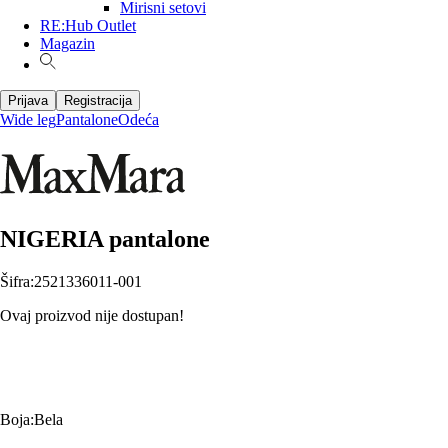
Mirisni setovi
RE:Hub Outlet
Magazin
Prijava
Registracija
Wide leg
Pantalone
Odeća
NIGERIA pantalone
Šifra
:
2521336011-001
Ovaj proizvod nije dostupan!
Boja
:
Bela