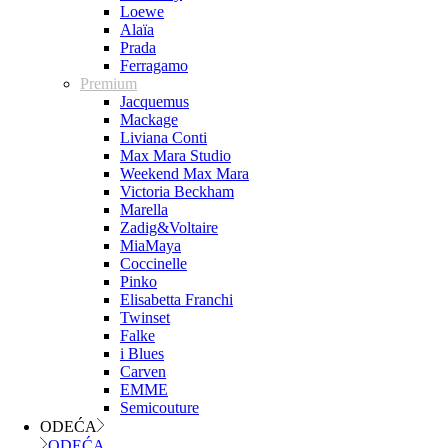
Loewe
Alaïa
Prada
Ferragamo
Premium
Jacquemus
Mackage
Liviana Conti
Max Mara Studio
Weekend Max Mara
Victoria Beckham
Marella
Zadig&Voltaire
MiaMaya
Coccinelle
Pinko
Elisabetta Franchi
Twinset
Falke
i Blues
Carven
EMME
Semicouture
ODEĆA
ODEĆA