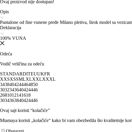
Ovaj proizvod nije dostupan!
Opis
Pantalone od fine vunene pređe Milano pletiva, širok model sa vezicama
Deklaracija
100% VUNA
Odeća
Vodič veličina za odeću
STANDARD
IT
EU
UK
FR
XXS
XS
S
M
L
XL
XXL
XXXL
34
38
40
42
44
46
48
50
30
32
34
36
40
42
44
46
2
6
8
10
12
14
16
18
30
34
36
38
40
42
44
46
Ovaj sajt koristi “kolačiće”
Miamaya koristi „kolačiće“ kako bi vam obezbedila što kvalitetnije kori
Obavezni