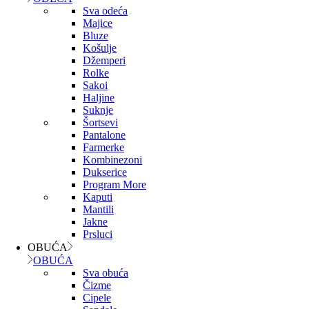
Sva odeća
Majice
Bluze
Košulje
Džemperi
Rolke
Sakoi
Haljine
Suknje
Šortsevi
Pantalone
Farmerke
Kombinezoni
Dukserice
Program More
Kaputi
Mantili
Jakne
Prsluci
OBUĆA
OBUĆA
Sva obuća
Čizme
Cipele