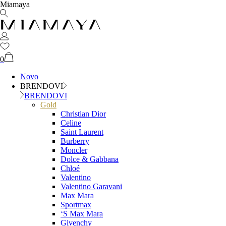
Miamaya
0
Novo
BRENDOVI
BRENDOVI
Gold
Christian Dior
Celine
Saint Laurent
Burberry
Moncler
Dolce & Gabbana
Chloé
Valentino
Valentino Garavani
Max Mara
Sportmax
‘S Max Mara
Givenchy