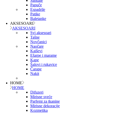
Sandale
Papuče
Espadrile
Patike
Baletanke
AKSESOARI
AKSESOARI
Svi aksesoari
Tašne
Novčanici
Naočare
Kaiševi
Ešarpe i marame
Kape
Šalovi i rukavice
Čarape
Nakit
HOME
HOME
Difuzeri
Mirisne sveće
Parfemi za tkanine
Mirisne dekoracije
Kozmetika