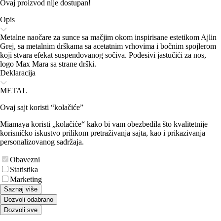
Ovaj proizvod nije dostupan!
Opis
Metalne naočare za sunce sa mačjim okom inspirisane estetikom Ajlin
Grej, sa metalnim drškama sa acetatnim vrhovima i bočnim spojlerom
koji stvara efekat suspendovanog sočiva. Podesivi jastučići za nos,
logo Max Mara sa strane drški.
Deklaracija
METAL
Ovaj sajt koristi “kolačiće”
Miamaya koristi „kolačiće“ kako bi vam obezbedila što kvalitetnije
korisničko iskustvo prilikom pretraživanja sajta, kao i prikazivanja
personalizovanog sadržaja.
Obavezni
Statistika
Marketing
Saznaj više
Dozvoli odabrano
Dozvoli sve