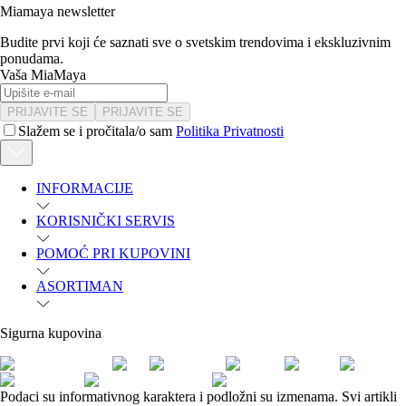
Miamaya newsletter
Budite prvi koji će saznati sve o svetskim trendovima i ekskluzivnim
ponudama.
Vaša MiaMaya
PRIJAVITE SE
PRIJAVITE SE
Slažem se i pročitala/o sam
Politika Privatnosti
INFORMACIJE
KORISNIČKI SERVIS
POMOĆ PRI KUPOVINI
ASORTIMAN
Sigurna kupovina
Podaci su informativnog karaktera i podložni su izmenama. Svi artikli