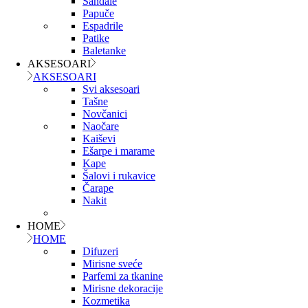
Sandale
Papuče
Espadrile
Patike
Baletanke
AKSESOARI
AKSESOARI
Svi aksesoari
Tašne
Novčanici
Naočare
Kaiševi
Ešarpe i marame
Kape
Šalovi i rukavice
Čarape
Nakit
HOME
HOME
Difuzeri
Mirisne sveće
Parfemi za tkanine
Mirisne dekoracije
Kozmetika