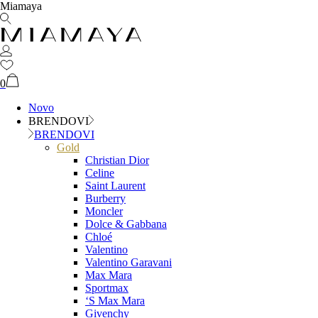
Miamaya
0
Novo
BRENDOVI
BRENDOVI
Gold
Christian Dior
Celine
Saint Laurent
Burberry
Moncler
Dolce & Gabbana
Chloé
Valentino
Valentino Garavani
Max Mara
Sportmax
‘S Max Mara
Givenchy