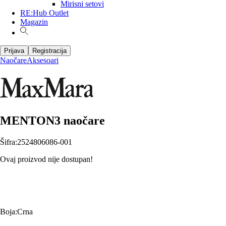
Mirisni setovi
RE:Hub Outlet
Magazin
Prijava
Registracija
Naočare
Aksesoari
MENTON3 naočare
Šifra
:
2524806086-001
Ovaj proizvod nije dostupan!
Boja
:
Crna