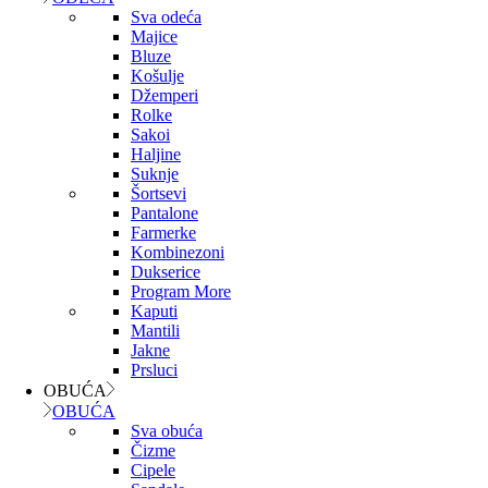
Sva odeća
Majice
Bluze
Košulje
Džemperi
Rolke
Sakoi
Haljine
Suknje
Šortsevi
Pantalone
Farmerke
Kombinezoni
Dukserice
Program More
Kaputi
Mantili
Jakne
Prsluci
OBUĆA
OBUĆA
Sva obuća
Čizme
Cipele