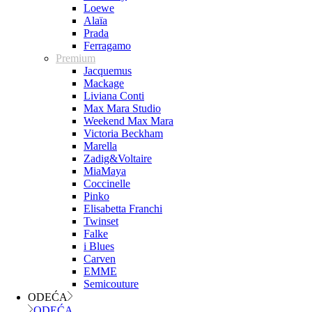
Loewe
Alaïa
Prada
Ferragamo
Premium
Jacquemus
Mackage
Liviana Conti
Max Mara Studio
Weekend Max Mara
Victoria Beckham
Marella
Zadig&Voltaire
MiaMaya
Coccinelle
Pinko
Elisabetta Franchi
Twinset
Falke
i Blues
Carven
EMME
Semicouture
ODEĆA
ODEĆA