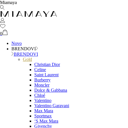
Miamaya
0
Novo
BRENDOVI
BRENDOVI
Gold
Christian Dior
Celine
Saint Laurent
Burberry
Moncler
Dolce & Gabbana
Chloé
Valentino
Valentino Garavani
Max Mara
Sportmax
‘S Max Mara
Givenchy