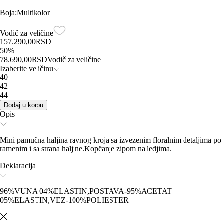
Boja
:
Multikolor
Vodič za veličine
157.290,00
RSD
50
%
78.690,00
RSD
Vodič za veličine
Izaberite veličinu
40
42
44
Dodaj u korpu
Opis
Mini pamučna haljina ravnog kroja sa izvezenim floralnim detaljima po
ramenim i sa strana haljine.Kopčanje zipom na ledjima.
Deklaracija
96%VUNA 04%ELASTIN,POSTAVA-95%ACETAT
05%ELASTIN,VEZ-100%POLIESTER