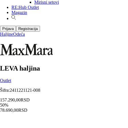
Mirisni setovi
RE:Hub Outlet
Magazin
Prijava
Registracija
Haljine
Odeća
LEVA haljina
Outlet
Šifra
:
2411221121-008
157.290,00
RSD
50
%
78.690,00
RSD