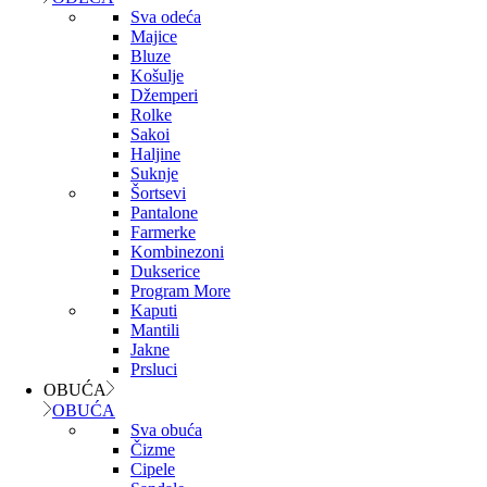
Sva odeća
Majice
Bluze
Košulje
Džemperi
Rolke
Sakoi
Haljine
Suknje
Šortsevi
Pantalone
Farmerke
Kombinezoni
Dukserice
Program More
Kaputi
Mantili
Jakne
Prsluci
OBUĆA
OBUĆA
Sva obuća
Čizme
Cipele