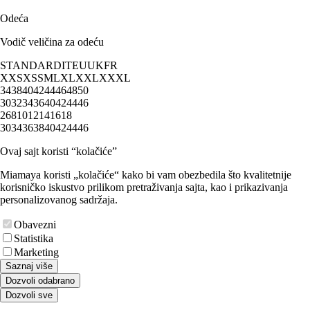
Odeća
Vodič veličina za odeću
STANDARD
IT
EU
UK
FR
XXS
XS
S
M
L
XL
XXL
XXXL
34
38
40
42
44
46
48
50
30
32
34
36
40
42
44
46
2
6
8
10
12
14
16
18
30
34
36
38
40
42
44
46
Ovaj sajt koristi “kolačiće”
Miamaya koristi „kolačiće“ kako bi vam obezbedila što kvalitetnije
korisničko iskustvo prilikom pretraživanja sajta, kao i prikazivanja
personalizovanog sadržaja.
Obavezni
Statistika
Marketing
Saznaj više
Dozvoli odabrano
Dozvoli sve