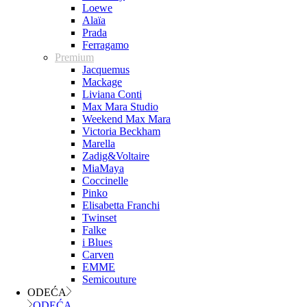
Loewe
Alaïa
Prada
Ferragamo
Premium
Jacquemus
Mackage
Liviana Conti
Max Mara Studio
Weekend Max Mara
Victoria Beckham
Marella
Zadig&Voltaire
MiaMaya
Coccinelle
Pinko
Elisabetta Franchi
Twinset
Falke
i Blues
Carven
EMME
Semicouture
ODEĆA
ODEĆA