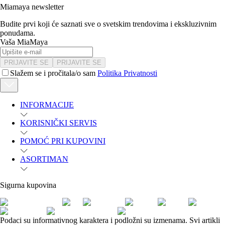
Miamaya newsletter
Budite prvi koji će saznati sve o svetskim trendovima i ekskluzivnim
ponudama.
Vaša MiaMaya
PRIJAVITE SE
PRIJAVITE SE
Slažem se i pročitala/o sam
Politika Privatnosti
INFORMACIJE
KORISNIČKI SERVIS
POMOĆ PRI KUPOVINI
ASORTIMAN
Sigurna kupovina
Podaci su informativnog karaktera i podložni su izmenama. Svi artikli