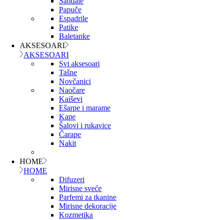
Sandale
Papuče
Espadrile
Patike
Baletanke
AKSESOARI
AKSESOARI
Svi aksesoari
Tašne
Novčanici
Naočare
Kaiševi
Ešarpe i marame
Kape
Šalovi i rukavice
Čarape
Nakit
HOME
HOME
Difuzeri
Mirisne sveće
Parfemi za tkanine
Mirisne dekoracije
Kozmetika