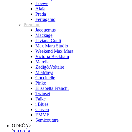
Loewe
Alaïa
Prada
Ferragamo
Premium
Jacquemus
Mackage
Liviana Conti
Max Mara Studio
Weekend Max Mara
Victoria Beckham
Marella
Zadig&Voltaire
MiaMaya
Coccinelle
Pinko
Elisabetta Franchi
Twinset
Falke
i Blues
Carven
EMME
Semicouture
ODEĆA
ODEĆA