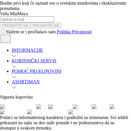
Budite prvi koji će saznati sve o svetskim trendovima i ekskluzivnim
ponudama.
Vaša MiaMaya
PRIJAVITE SE
PRIJAVITE SE
Slažem se i pročitala/o sam
Politika Privatnosti
INFORMACIJE
KORISNIČKI SERVIS
POMOĆ PRI KUPOVINI
ASORTIMAN
Sigurna kupovina
Podaci su informativnog karaktera i podložni su izmenama. Svi artikli
prikazani na sajtu su deo naše ponude i ne podrazumeva da su
dostupni u svakom trenutku.