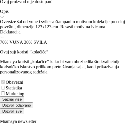
Ovaj proizvod nije dostupan!
Opis
Oversize šal od vune i svile sa štampanim motivom kolekcije po celoj
površini, dimenzije 123x123 cm. Resasti motiv na ivicama.
Deklaracija
70% VUNA 30% SVILA
Ovaj sajt koristi “kolačiće”
Miamaya koristi „kolačiće“ kako bi vam obezbedila što kvalitetnije
korisničko iskustvo prilikom pretraživanja sajta, kao i prikazivanja
personalizovanog sadržaja.
Obavezni
Statistika
Marketing
Saznaj više
Dozvoli odabrano
Dozvoli sve
Miamaya newsletter