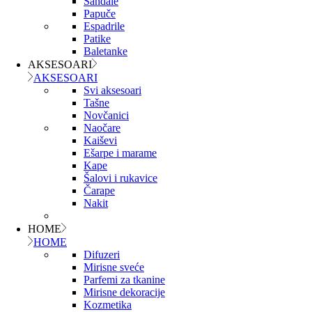
Sandale
Papuče
Espadrile
Patike
Baletanke
AKSESOARI
AKSESOARI
Svi aksesoari
Tašne
Novčanici
Naočare
Kaiševi
Ešarpe i marame
Kape
Šalovi i rukavice
Čarape
Nakit
HOME
HOME
Difuzeri
Mirisne sveće
Parfemi za tkanine
Mirisne dekoracije
Kozmetika