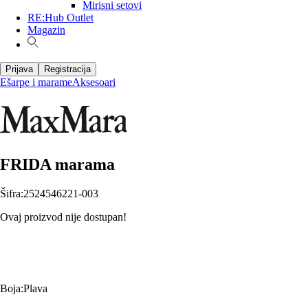
Mirisni setovi
RE:Hub Outlet
Magazin
Prijava
Registracija
Ešarpe i marame
Aksesoari
FRIDA marama
Šifra
:
2524546221-003
Ovaj proizvod nije dostupan!
Boja
:
Plava