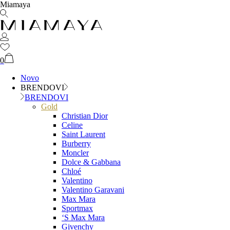
Miamaya
0
Novo
BRENDOVI
BRENDOVI
Gold
Christian Dior
Celine
Saint Laurent
Burberry
Moncler
Dolce & Gabbana
Chloé
Valentino
Valentino Garavani
Max Mara
Sportmax
‘S Max Mara
Givenchy