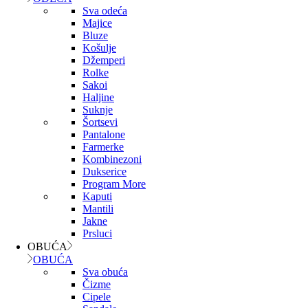
Sva odeća
Majice
Bluze
Košulje
Džemperi
Rolke
Sakoi
Haljine
Suknje
Šortsevi
Pantalone
Farmerke
Kombinezoni
Dukserice
Program More
Kaputi
Mantili
Jakne
Prsluci
OBUĆA
OBUĆA
Sva obuća
Čizme
Cipele