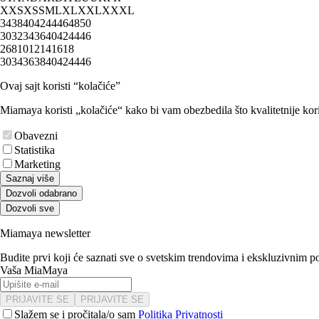
XXS
XS
S
M
L
XL
XXL
XXXL
34
38
40
42
44
46
48
50
30
32
34
36
40
42
44
46
2
6
8
10
12
14
16
18
30
34
36
38
40
42
44
46
Ovaj sajt koristi “kolačiće”
Miamaya koristi „kolačiće“ kako bi vam obezbedila što kvalitetnije kori
Obavezni
Statistika
Marketing
Saznaj više
Dozvoli odabrano
Dozvoli sve
Miamaya newsletter
Budite prvi koji će saznati sve o svetskim trendovima i ekskluzivnim 
Vaša MiaMaya
PRIJAVITE SE
PRIJAVITE SE
Slažem se i pročitala/o sam
Politika Privatnosti