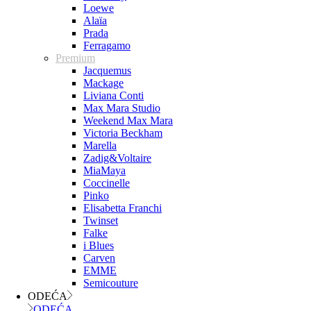
Loewe
Alaïa
Prada
Ferragamo
Premium
Jacquemus
Mackage
Liviana Conti
Max Mara Studio
Weekend Max Mara
Victoria Beckham
Marella
Zadig&Voltaire
MiaMaya
Coccinelle
Pinko
Elisabetta Franchi
Twinset
Falke
i Blues
Carven
EMME
Semicouture
ODEĆA
ODEĆA