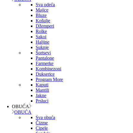
Sva odeća
Majice
Bluze
Košulje
Džemperi
Rolke
Sakoi
Haljine
Suknje
Šortsevi
Pantalone
Farmerke
Kombinezoni
Dukserice
Program More
Kaputi
Mantili
Jakne
Prsluci
OBUĆA
OBUĆA
Sva obuća
Čizme
Cipele