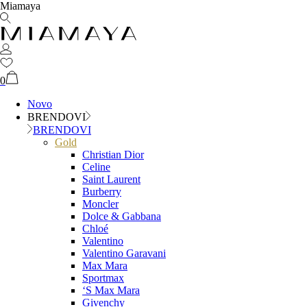
Miamaya
0
Novo
BRENDOVI
BRENDOVI
Gold
Christian Dior
Celine
Saint Laurent
Burberry
Moncler
Dolce & Gabbana
Chloé
Valentino
Valentino Garavani
Max Mara
Sportmax
‘S Max Mara
Givenchy