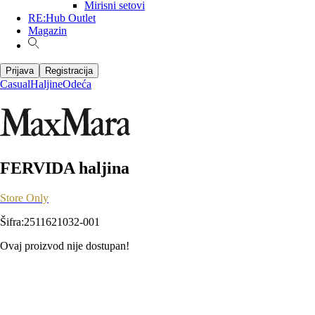
Mirisni setovi
RE:Hub Outlet
Magazin
Prijava
Registracija
Casual
Haljine
Odeća
FERVIDA haljina
Store Only
Šifra
:
2511621032-001
Ovaj proizvod nije dostupan!