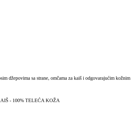
kosim džepovima sa strane, omčama za kaiš i odgovarajućim kožnim
KAIŠ - 100% TELEĆA KOŽA