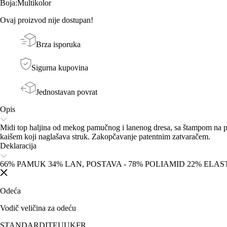
Boja
:
Multikolor
Ovaj proizvod nije dostupan!
Brza isporuka
Sigurna kupovina
Jednostavan povrat
Opis
Midi top haljina od mekog pamučnog i lanenog dresa, sa štampom na pr
kaišem koji naglašava struk. Zakopčavanje patentnim zatvaračem.
Deklaracija
66% PAMUK 34% LAN, POSTAVA - 78% POLIAMID 22% ELAST
Odeća
Vodič veličina za odeću
STANDARD
IT
EU
UK
FR