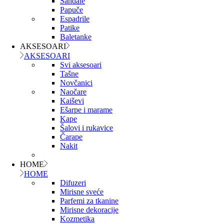
Sandale
Papuče
Espadrile
Patike
Baletanke
AKSESOARI
AKSESOARI
Svi aksesoari
Tašne
Novčanici
Naočare
Kaiševi
Ešarpe i marame
Kape
Šalovi i rukavice
Čarape
Nakit
HOME
HOME
Difuzeri
Mirisne sveće
Parfemi za tkanine
Mirisne dekoracije
Kozmetika