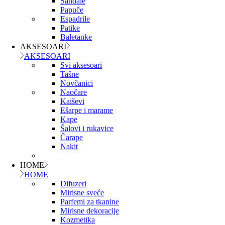
Sandale
Papuče
Espadrile
Patike
Baletanke
AKSESOARI
AKSESOARI
Svi aksesoari
Tašne
Novčanici
Naočare
Kaiševi
Ešarpe i marame
Kape
Šalovi i rukavice
Čarape
Nakit
HOME
HOME
Difuzeri
Mirisne sveće
Parfemi za tkanine
Mirisne dekoracije
Kozmetika