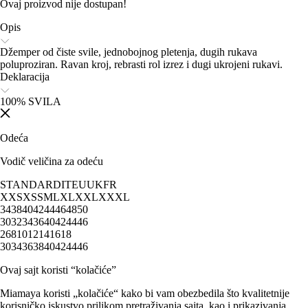
Ovaj proizvod nije dostupan!
Opis
Džemper od čiste svile, jednobojnog pletenja, dugih rukava
poluproziran. Ravan kroj, rebrasti rol izrez i dugi ukrojeni rukavi.
Deklaracija
100% SVILA
Odeća
Vodič veličina za odeću
STANDARD
IT
EU
UK
FR
XXS
XS
S
M
L
XL
XXL
XXXL
34
38
40
42
44
46
48
50
30
32
34
36
40
42
44
46
2
6
8
10
12
14
16
18
30
34
36
38
40
42
44
46
Ovaj sajt koristi “kolačiće”
Miamaya koristi „kolačiće“ kako bi vam obezbedila što kvalitetnije
korisničko iskustvo prilikom pretraživanja sajta, kao i prikazivanja