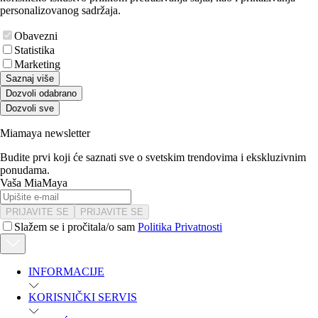
personalizovanog sadržaja.
Obavezni
Statistika
Marketing
Saznaj više
Dozvoli odabrano
Dozvoli sve
Miamaya newsletter
Budite prvi koji će saznati sve o svetskim trendovima i ekskluzivnim
ponudama.
Vaša MiaMaya
PRIJAVITE SE
PRIJAVITE SE
Slažem se i pročitala/o sam
Politika Privatnosti
INFORMACIJE
KORISNIČKI SERVIS