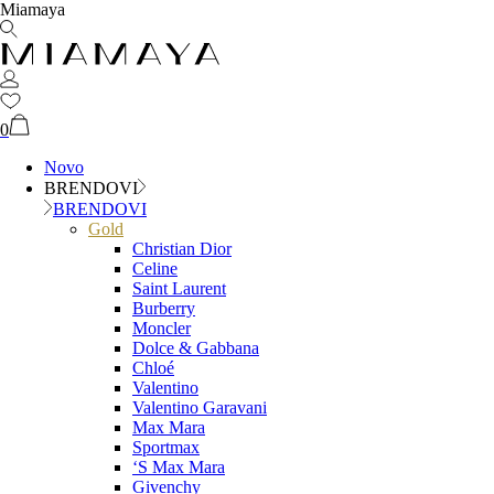
Miamaya
0
Novo
BRENDOVI
BRENDOVI
Gold
Christian Dior
Celine
Saint Laurent
Burberry
Moncler
Dolce & Gabbana
Chloé
Valentino
Valentino Garavani
Max Mara
Sportmax
‘S Max Mara
Givenchy