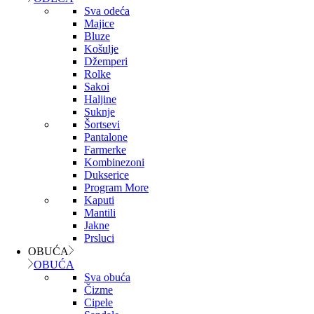
Sva odeća
Majice
Bluze
Košulje
Džemperi
Rolke
Sakoi
Haljine
Suknje
Šortsevi
Pantalone
Farmerke
Kombinezoni
Dukserice
Program More
Kaputi
Mantili
Jakne
Prsluci
OBUĆA
OBUĆA
Sva obuća
Čizme
Cipele