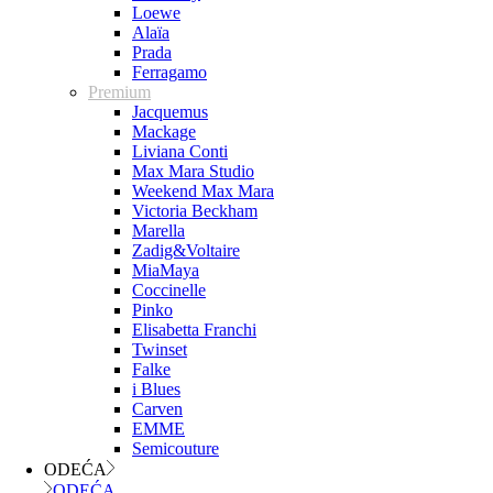
Loewe
Alaïa
Prada
Ferragamo
Premium
Jacquemus
Mackage
Liviana Conti
Max Mara Studio
Weekend Max Mara
Victoria Beckham
Marella
Zadig&Voltaire
MiaMaya
Coccinelle
Pinko
Elisabetta Franchi
Twinset
Falke
i Blues
Carven
EMME
Semicouture
ODEĆA
ODEĆA