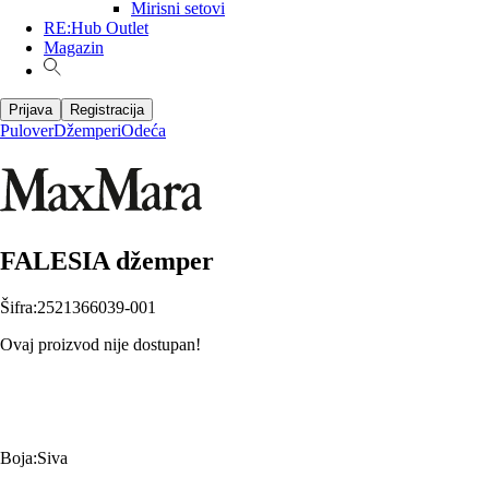
Mirisni setovi
RE:Hub Outlet
Magazin
Prijava
Registracija
Pulover
Džemperi
Odeća
FALESIA džemper
Šifra
:
2521366039-001
Ovaj proizvod nije dostupan!
Boja
:
Siva