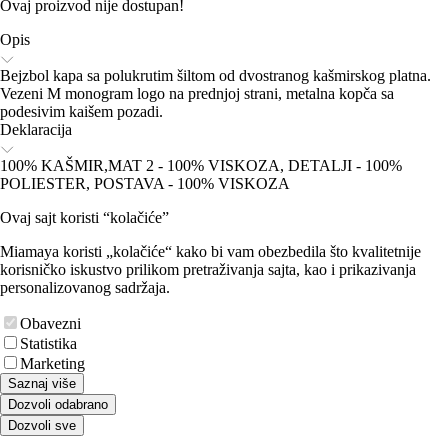
Ovaj proizvod nije dostupan!
Opis
Bejzbol kapa sa polukrutim šiltom od dvostranog kašmirskog platna.
Vezeni M monogram logo na prednjoj strani, metalna kopča sa
podesivim kaišem pozadi.
Deklaracija
100% KAŠMIR,MAT 2 - 100% VISKOZA, DETALJI - 100%
POLIESTER, POSTAVA - 100% VISKOZA
Ovaj sajt koristi “kolačiće”
Miamaya koristi „kolačiće“ kako bi vam obezbedila što kvalitetnije
korisničko iskustvo prilikom pretraživanja sajta, kao i prikazivanja
personalizovanog sadržaja.
Obavezni
Statistika
Marketing
Saznaj više
Dozvoli odabrano
Dozvoli sve