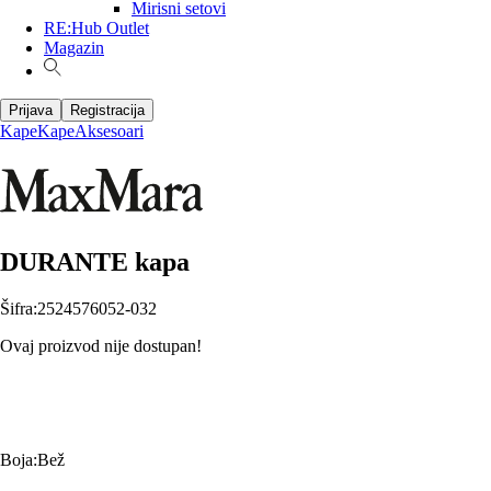
Mirisni setovi
RE:Hub Outlet
Magazin
Prijava
Registracija
Kape
Kape
Aksesoari
DURANTE kapa
Šifra
:
2524576052-032
Ovaj proizvod nije dostupan!
Boja
:
Bež