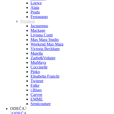
Loewe
Alaïa
Prada
Ferragamo
Premium
Jacquemus
Mackage
Liviana Conti
Max Mara Studio
Weekend Max Mara
Victoria Beckham
Marella
Zadig&Voltaire
MiaMaya
Coccinelle
Pinko
Elisabetta Franchi
Twinset
Falke
i Blues
Carven
EMME
Semicouture
ODEĆA
ODEĆA