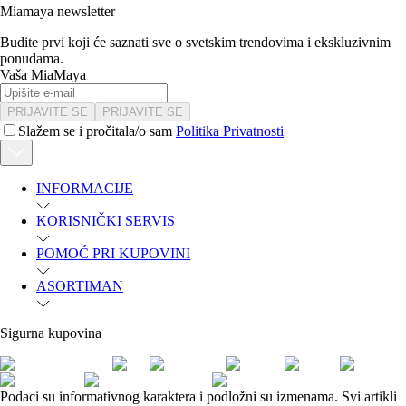
Miamaya newsletter
Budite prvi koji će saznati sve o svetskim trendovima i ekskluzivnim
ponudama.
Vaša MiaMaya
PRIJAVITE SE
PRIJAVITE SE
Slažem se i pročitala/o sam
Politika Privatnosti
INFORMACIJE
KORISNIČKI SERVIS
POMOĆ PRI KUPOVINI
ASORTIMAN
Sigurna kupovina
Podaci su informativnog karaktera i podložni su izmenama. Svi artikli