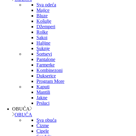
Sva odeća
Majice
Bluze
Košulje
Džemperi
Rolke
Sakoi
Haljine
Suknje
Šortsevi
Pantalone
Farmerke
Kombinezoni
Dukserice
Program More
Kaputi
Mantili
Jakne
Prsluci
OBUĆA
OBUĆA
Sva obuća
Čizme
Cipele