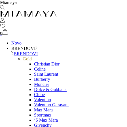
Miamaya
0
Novo
BRENDOVI
BRENDOVI
Gold
Christian Dior
Celine
Saint Laurent
Burberry
Moncler
Dolce & Gabbana
Chloé
Valentino
Valentino Garavani
Max Mara
Sportmax
‘S Max Mara
Givenchy