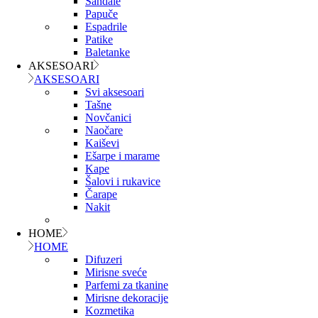
Sandale
Papuče
Espadrile
Patike
Baletanke
AKSESOARI
AKSESOARI
Svi aksesoari
Tašne
Novčanici
Naočare
Kaiševi
Ešarpe i marame
Kape
Šalovi i rukavice
Čarape
Nakit
HOME
HOME
Difuzeri
Mirisne sveće
Parfemi za tkanine
Mirisne dekoracije
Kozmetika