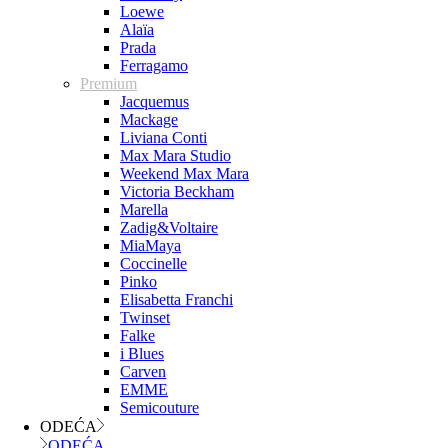
Loewe
Alaïa
Prada
Ferragamo
Premium
Jacquemus
Mackage
Liviana Conti
Max Mara Studio
Weekend Max Mara
Victoria Beckham
Marella
Zadig&Voltaire
MiaMaya
Coccinelle
Pinko
Elisabetta Franchi
Twinset
Falke
i Blues
Carven
EMME
Semicouture
ODEĆA
ODEĆA