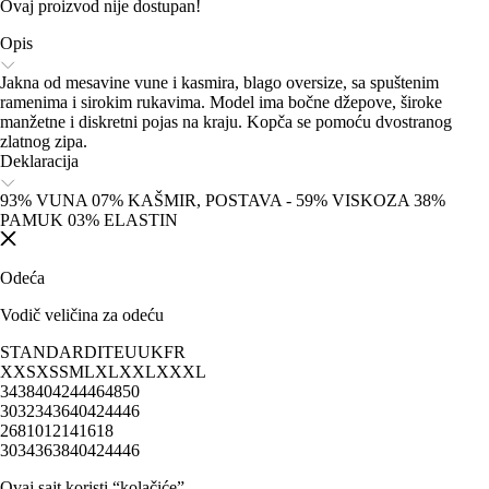
Ovaj proizvod nije dostupan!
Opis
Jakna od mesavine vune i kasmira, blago oversize, sa spuštenim
ramenima i sirokim rukavima. Model ima bočne džepove, široke
manžetne i diskretni pojas na kraju. Kopča se pomoću dvostranog
zlatnog zipa.
Deklaracija
93% VUNA 07% KAŠMIR, POSTAVA - 59% VISKOZA 38%
PAMUK 03% ELASTIN
Odeća
Vodič veličina za odeću
STANDARD
IT
EU
UK
FR
XXS
XS
S
M
L
XL
XXL
XXXL
34
38
40
42
44
46
48
50
30
32
34
36
40
42
44
46
2
6
8
10
12
14
16
18
30
34
36
38
40
42
44
46
Ovaj sajt koristi “kolačiće”