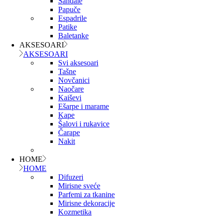
Sandale
Papuče
Espadrile
Patike
Baletanke
AKSESOARI
AKSESOARI
Svi aksesoari
Tašne
Novčanici
Naočare
Kaiševi
Ešarpe i marame
Kape
Šalovi i rukavice
Čarape
Nakit
HOME
HOME
Difuzeri
Mirisne sveće
Parfemi za tkanine
Mirisne dekoracije
Kozmetika