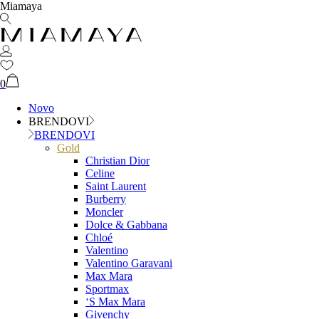
Miamaya
0
Novo
BRENDOVI
BRENDOVI
Gold
Christian Dior
Celine
Saint Laurent
Burberry
Moncler
Dolce & Gabbana
Chloé
Valentino
Valentino Garavani
Max Mara
Sportmax
‘S Max Mara
Givenchy