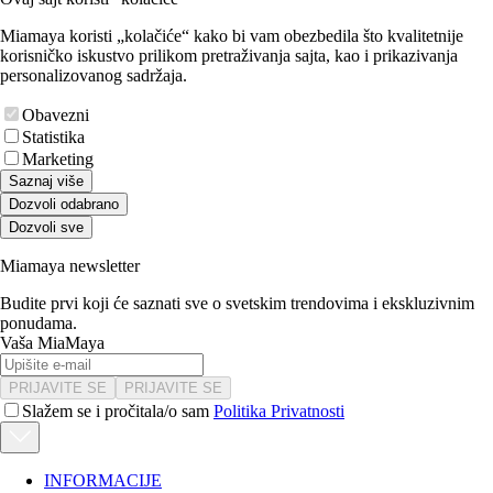
Miamaya koristi „kolačiće“ kako bi vam obezbedila što kvalitetnije
korisničko iskustvo prilikom pretraživanja sajta, kao i prikazivanja
personalizovanog sadržaja.
Obavezni
Statistika
Marketing
Saznaj više
Dozvoli odabrano
Dozvoli sve
Miamaya newsletter
Budite prvi koji će saznati sve o svetskim trendovima i ekskluzivnim
ponudama.
Vaša MiaMaya
PRIJAVITE SE
PRIJAVITE SE
Slažem se i pročitala/o sam
Politika Privatnosti
INFORMACIJE