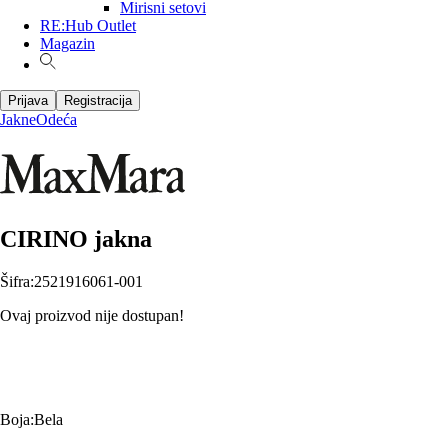
Mirisni setovi
RE:Hub Outlet
Magazin
Prijava
Registracija
Jakne
Odeća
CIRINO jakna
Šifra
:
2521916061-001
Ovaj proizvod nije dostupan!
Boja
:
Bela