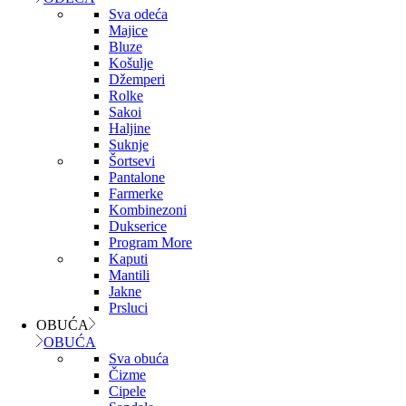
Sva odeća
Majice
Bluze
Košulje
Džemperi
Rolke
Sakoi
Haljine
Suknje
Šortsevi
Pantalone
Farmerke
Kombinezoni
Dukserice
Program More
Kaputi
Mantili
Jakne
Prsluci
OBUĆA
OBUĆA
Sva obuća
Čizme
Cipele