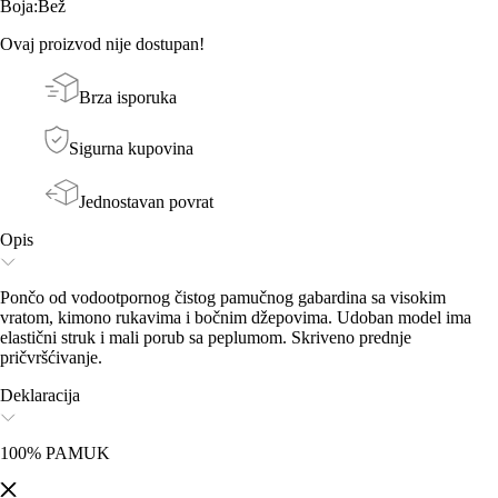
Boja
:
Bež
Ovaj proizvod nije dostupan!
Brza isporuka
Sigurna kupovina
Jednostavan povrat
Opis
Pončo od vodootpornog čistog pamučnog gabardina sa visokim
vratom, kimono rukavima i bočnim džepovima. Udoban model ima
elastični struk i mali porub sa peplumom. Skriveno prednje
pričvršćivanje.
Deklaracija
100% PAMUK