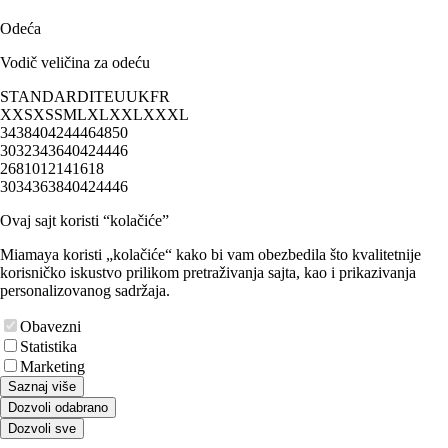
Odeća
Vodič veličina za odeću
STANDARD
IT
EU
UK
FR
XXS
XS
S
M
L
XL
XXL
XXXL
34
38
40
42
44
46
48
50
30
32
34
36
40
42
44
46
2
6
8
10
12
14
16
18
30
34
36
38
40
42
44
46
Ovaj sajt koristi “kolačiće”
Miamaya koristi „kolačiće“ kako bi vam obezbedila što kvalitetnije
korisničko iskustvo prilikom pretraživanja sajta, kao i prikazivanja
personalizovanog sadržaja.
Obavezni
Statistika
Marketing
Saznaj više
Dozvoli odabrano
Dozvoli sve