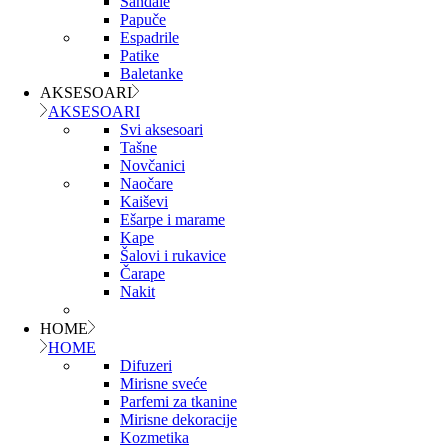
Sandale
Papuče
Espadrile
Patike
Baletanke
AKSESOARI
AKSESOARI
Svi aksesoari
Tašne
Novčanici
Naočare
Kaiševi
Ešarpe i marame
Kape
Šalovi i rukavice
Čarape
Nakit
HOME
HOME
Difuzeri
Mirisne sveće
Parfemi za tkanine
Mirisne dekoracije
Kozmetika