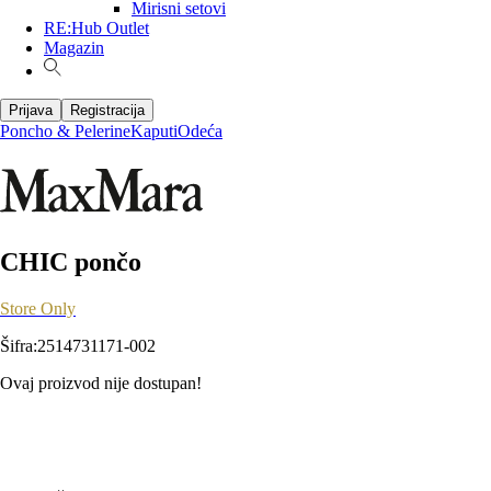
Mirisni setovi
RE:Hub Outlet
Magazin
Prijava
Registracija
Poncho & Pelerine
Kaputi
Odeća
CHIC pončo
Store Only
Šifra
:
2514731171-002
Ovaj proizvod nije dostupan!