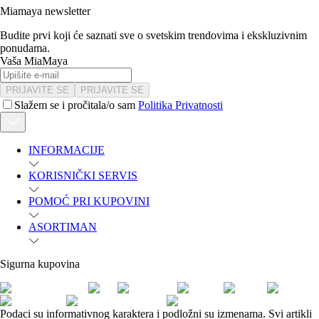
Miamaya newsletter
Budite prvi koji će saznati sve o svetskim trendovima i ekskluzivnim
ponudama.
Vaša MiaMaya
PRIJAVITE SE
PRIJAVITE SE
Slažem se i pročitala/o sam
Politika Privatnosti
INFORMACIJE
KORISNIČKI SERVIS
POMOĆ PRI KUPOVINI
ASORTIMAN
Sigurna kupovina
Podaci su informativnog karaktera i podložni su izmenama. Svi artikli