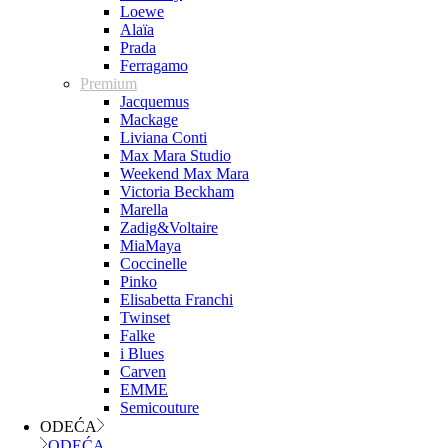
Loewe
Alaïa
Prada
Ferragamo
Premium
Jacquemus
Mackage
Liviana Conti
Max Mara Studio
Weekend Max Mara
Victoria Beckham
Marella
Zadig&Voltaire
MiaMaya
Coccinelle
Pinko
Elisabetta Franchi
Twinset
Falke
i Blues
Carven
EMME
Semicouture
ODEĆA
ODEĆA