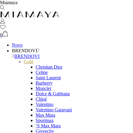
Miamaya
0
Novo
BRENDOVI
BRENDOVI
Gold
Christian Dior
Celine
Saint Laurent
Burberry
Moncler
Dolce & Gabbana
Chloé
Valentino
Valentino Garavani
Max Mara
Sportmax
‘S Max Mara
Givenchy