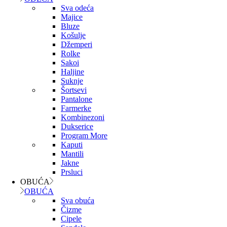
Sva odeća
Majice
Bluze
Košulje
Džemperi
Rolke
Sakoi
Haljine
Suknje
Šortsevi
Pantalone
Farmerke
Kombinezoni
Dukserice
Program More
Kaputi
Mantili
Jakne
Prsluci
OBUĆA
OBUĆA
Sva obuća
Čizme
Cipele