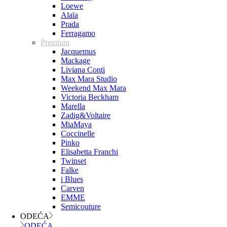
Loewe
Alaïa
Prada
Ferragamo
Premium
Jacquemus
Mackage
Liviana Conti
Max Mara Studio
Weekend Max Mara
Victoria Beckham
Marella
Zadig&Voltaire
MiaMaya
Coccinelle
Pinko
Elisabetta Franchi
Twinset
Falke
i Blues
Carven
EMME
Semicouture
ODEĆA
ODEĆA