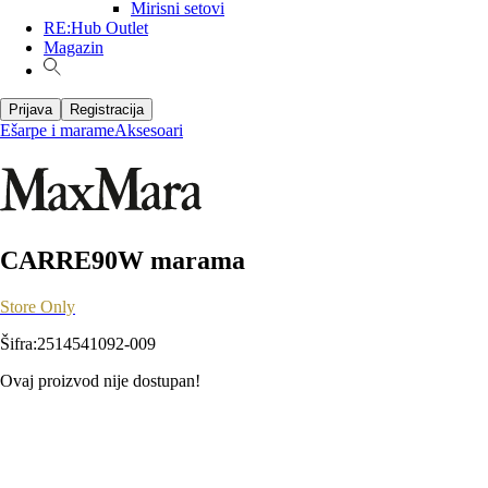
Mirisni setovi
RE:Hub Outlet
Magazin
Prijava
Registracija
Ešarpe i marame
Aksesoari
CARRE90W marama
Store Only
Šifra
:
2514541092-009
Ovaj proizvod nije dostupan!