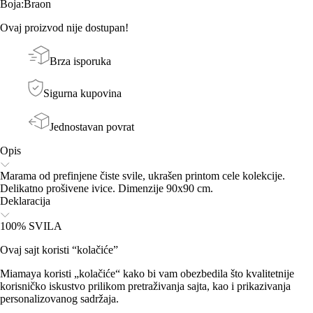
Boja
:
Braon
Ovaj proizvod nije dostupan!
Brza isporuka
Sigurna kupovina
Jednostavan povrat
Opis
Marama od prefinjene čiste svile, ukrašen printom cele kolekcije.
Delikatno prošivene ivice. Dimenzije 90x90 cm.
Deklaracija
100% SVILA
Ovaj sajt koristi “kolačiće”
Miamaya koristi „kolačiće“ kako bi vam obezbedila što kvalitetnije
korisničko iskustvo prilikom pretraživanja sajta, kao i prikazivanja
personalizovanog sadržaja.