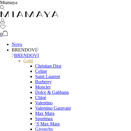
Miamaya
0
Novo
BRENDOVI
BRENDOVI
Gold
Christian Dior
Celine
Saint Laurent
Burberry
Moncler
Dolce & Gabbana
Chloé
Valentino
Valentino Garavani
Max Mara
Sportmax
‘S Max Mara
Givenchy