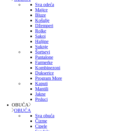
Sva odeća
Majice
Bluze
Košulje
Džemperi
Rolke
Sakoi
Haljine
Suknje
Šortsevi
Pantalone
Farmerke
Kombinezoni
Dukserice
Program More
Kaputi
Mantili
Jakne
Prsluci
OBUĆA
OBUĆA
Sva obuća
Čizme
Cipele