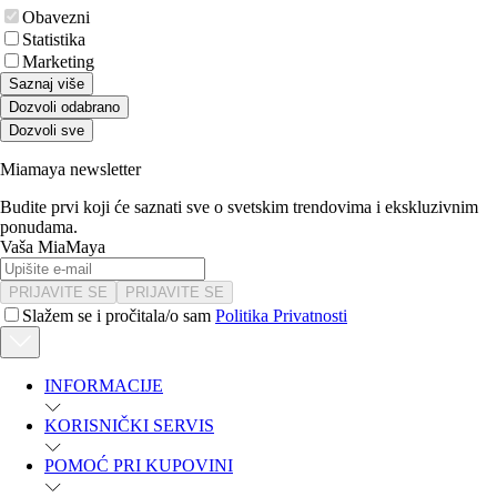
Obavezni
Statistika
Marketing
Saznaj više
Dozvoli odabrano
Dozvoli sve
Miamaya newsletter
Budite prvi koji će saznati sve o svetskim trendovima i ekskluzivnim
ponudama.
Vaša MiaMaya
PRIJAVITE SE
PRIJAVITE SE
Slažem se i pročitala/o sam
Politika Privatnosti
INFORMACIJE
KORISNIČKI SERVIS
POMOĆ PRI KUPOVINI