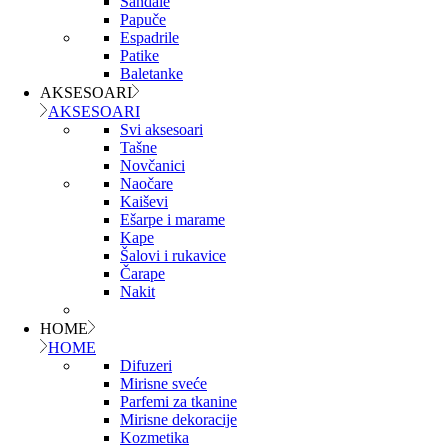
Sandale
Papuče
Espadrile
Patike
Baletanke
AKSESOARI
AKSESOARI
Svi aksesoari
Tašne
Novčanici
Naočare
Kaiševi
Ešarpe i marame
Kape
Šalovi i rukavice
Čarape
Nakit
HOME
HOME
Difuzeri
Mirisne sveće
Parfemi za tkanine
Mirisne dekoracije
Kozmetika