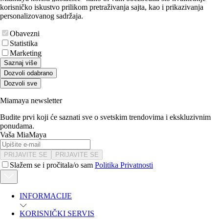
korisničko iskustvo prilikom pretraživanja sajta, kao i prikazivanja
personalizovanog sadržaja.
Obavezni
Statistika
Marketing
Saznaj više
Dozvoli odabrano
Dozvoli sve
Miamaya newsletter
Budite prvi koji će saznati sve o svetskim trendovima i ekskluzivnim
ponudama.
Vaša MiaMaya
PRIJAVITE SE
PRIJAVITE SE
Slažem se i pročitala/o sam
Politika Privatnosti
INFORMACIJE
KORISNIČKI SERVIS