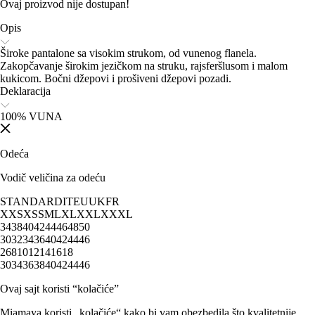
Ovaj proizvod nije dostupan!
Opis
Široke pantalone sa visokim strukom, od vunenog flanela.
Zakopčavanje širokim jezičkom na struku, rajsferšlusom i malom
kukicom. Bočni džepovi i prošiveni džepovi pozadi.
Deklaracija
100% VUNA
Odeća
Vodič veličina za odeću
STANDARD
IT
EU
UK
FR
XXS
XS
S
M
L
XL
XXL
XXXL
34
38
40
42
44
46
48
50
30
32
34
36
40
42
44
46
2
6
8
10
12
14
16
18
30
34
36
38
40
42
44
46
Ovaj sajt koristi “kolačiće”
Miamaya koristi „kolačiće“ kako bi vam obezbedila što kvalitetnije