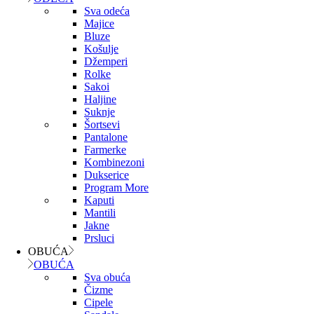
Sva odeća
Majice
Bluze
Košulje
Džemperi
Rolke
Sakoi
Haljine
Suknje
Šortsevi
Pantalone
Farmerke
Kombinezoni
Dukserice
Program More
Kaputi
Mantili
Jakne
Prsluci
OBUĆA
OBUĆA
Sva obuća
Čizme
Cipele