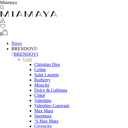
Miamaya
0
Novo
BRENDOVI
BRENDOVI
Gold
Christian Dior
Celine
Saint Laurent
Burberry
Moncler
Dolce & Gabbana
Chloé
Valentino
Valentino Garavani
Max Mara
Sportmax
‘S Max Mara
Givenchy