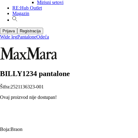
Mirisni setovi
RE:Hub Outlet
Magazin
Prijava
Registracija
Wide leg
Pantalone
Odeća
BILLY1234 pantalone
Šifra
:
2521136323-001
Ovaj proizvod nije dostupan!
Boja
:
Braon