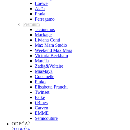
Loewe
Alaïa
Prada
Ferragamo
Premium
Jacquemus
Mackage
Liviana Conti
Max Mara Studio
Weekend Max Mara
Victoria Beckham
Marella
Zadig&Voltaire
MiaMaya
Coccinelle
Pinko
Elisabetta Franchi
Twinset
Falke
i Blues
Carven
EMME
Semicouture
ODEĆA
ODEĆA