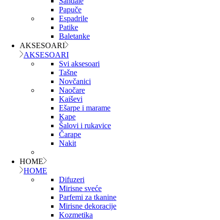
Sandale
Papuče
Espadrile
Patike
Baletanke
AKSESOARI
AKSESOARI
Svi aksesoari
Tašne
Novčanici
Naočare
Kaiševi
Ešarpe i marame
Kape
Šalovi i rukavice
Čarape
Nakit
HOME
HOME
Difuzeri
Mirisne sveće
Parfemi za tkanine
Mirisne dekoracije
Kozmetika