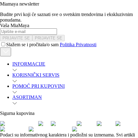
Miamaya newsletter
Budite prvi koji će saznati sve o svetskim trendovima i ekskluzivnim
ponudama.
Vaša MiaMaya
PRIJAVITE SE
PRIJAVITE SE
Slažem se i pročitala/o sam
Politika Privatnosti
INFORMACIJE
KORISNIČKI SERVIS
POMOĆ PRI KUPOVINI
ASORTIMAN
Sigurna kupovina
Podaci su informativnog karaktera i podložni su izmenama. Svi artikli