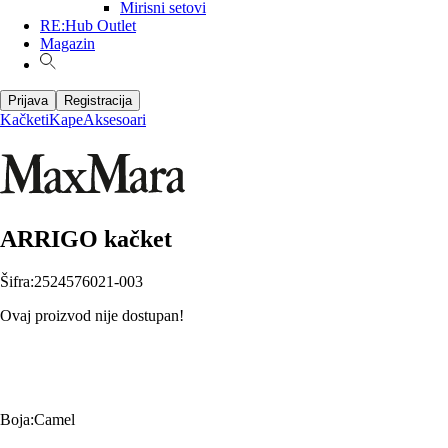
Mirisni setovi
RE:Hub Outlet
Magazin
Prijava
Registracija
Kačketi
Kape
Aksesoari
ARRIGO kačket
Šifra
:
2524576021-003
Ovaj proizvod nije dostupan!
Boja
:
Camel