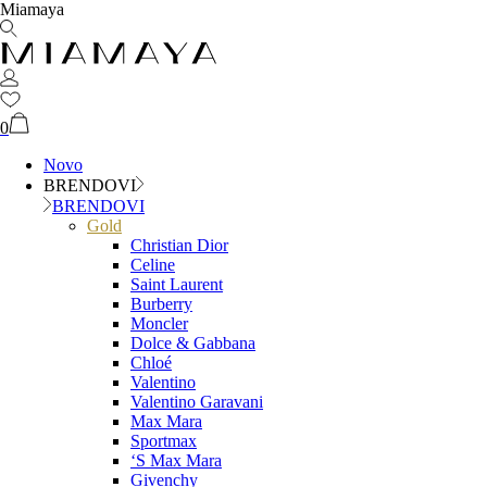
Miamaya
0
Novo
BRENDOVI
BRENDOVI
Gold
Christian Dior
Celine
Saint Laurent
Burberry
Moncler
Dolce & Gabbana
Chloé
Valentino
Valentino Garavani
Max Mara
Sportmax
‘S Max Mara
Givenchy