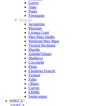
Loewe
Alaïa
Prada
Ferragamo
Premium
Jacquemus
Mackage
Liviana Conti
Max Mara Studio
Weekend Max Mara
Victoria Beckham
Marella
Zadig&Voltaire
MiaMaya
Coccinelle
Pinko
Elisabetta Franchi
Twinset
Falke
i Blues
Carven
EMME
Semicouture
ODEĆA
ODEĆA