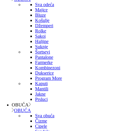
Sva odeća
Majice
Bluze
Košulje
Džemperi
Rolke
Sakoi
Haljine
Suknje
Šortsevi
Pantalone
Farmerke
Kombinezoni
Dukserice
Program More
Kaputi
Mantili
Jakne
Prsluci
OBUĆA
OBUĆA
Sva obuća
Čizme
Cipele