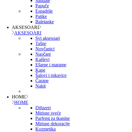
Sandale
Papuče
Espadrile
Patike
Baletanke
AKSESOARI
AKSESOARI
Svi aksesoari
Tašne
Novčanici
Naočare
Kaiševi
Ešarpe i marame
Kape
Šalovi i rukavice
Čarape
Nakit
HOME
HOME
Difuzeri
Mirisne sveće
Parfemi za tkanine
Mirisne dekoracije
Kozmetika