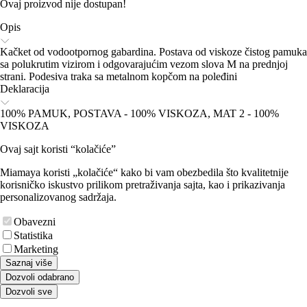
Ovaj proizvod nije dostupan!
Opis
Kačket od vodootpornog gabardina. Postava od viskoze čistog pamuka
sa polukrutim vizirom i odgovarajućim vezom slova M na prednjoj
strani. Podesiva traka sa metalnom kopčom na poleđini
Deklaracija
100% PAMUK, POSTAVA - 100% VISKOZA, MAT 2 - 100%
VISKOZA
Ovaj sajt koristi “kolačiće”
Miamaya koristi „kolačiće“ kako bi vam obezbedila što kvalitetnije
korisničko iskustvo prilikom pretraživanja sajta, kao i prikazivanja
personalizovanog sadržaja.
Obavezni
Statistika
Marketing
Saznaj više
Dozvoli odabrano
Dozvoli sve