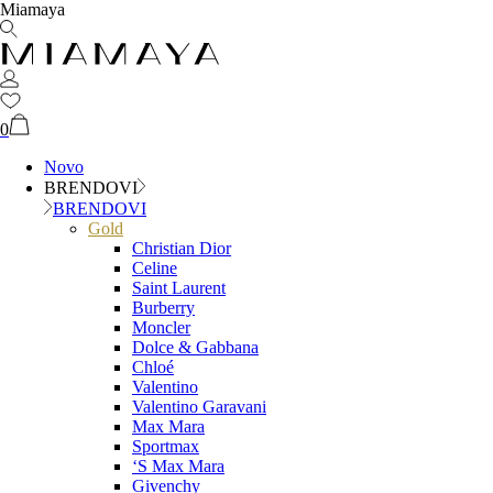
Miamaya
0
Novo
BRENDOVI
BRENDOVI
Gold
Christian Dior
Celine
Saint Laurent
Burberry
Moncler
Dolce & Gabbana
Chloé
Valentino
Valentino Garavani
Max Mara
Sportmax
‘S Max Mara
Givenchy