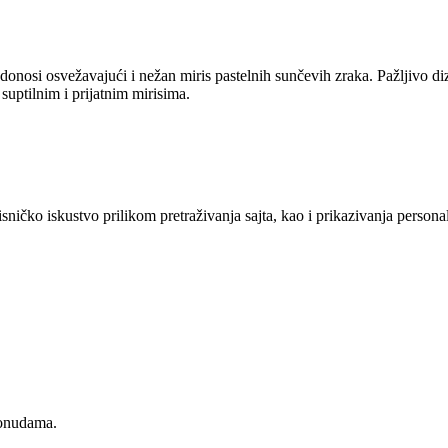
onosi osvežavajući i nežan miris pastelnih sunčevih zraka. Pažljivo dizaj
uptilnim i prijatnim mirisima.
sničko iskustvo prilikom pretraživanja sajta, kao i prikazivanja persona
ponudama.