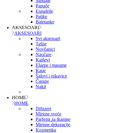
Sandale
Papuče
Espadrile
Patike
Baletanke
AKSESOARI
AKSESOARI
Svi aksesoari
Tašne
Novčanici
Naočare
Kaiševi
Ešarpe i marame
Kape
Šalovi i rukavice
Čarape
Nakit
HOME
HOME
Difuzeri
Mirisne sveće
Parfemi za tkanine
Mirisne dekoracije
Kozmetika