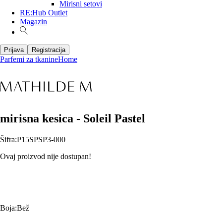
Mirisni setovi
RE:Hub Outlet
Magazin
Prijava
Registracija
Parfemi za tkanine
Home
mirisna kesica - Soleil Pastel
Šifra
:
P15SPSP3-000
Ovaj proizvod nije dostupan!
Boja
:
Bež