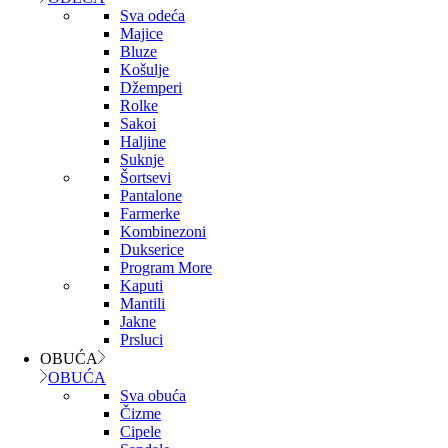
Sva odeća
Majice
Bluze
Košulje
Džemperi
Rolke
Sakoi
Haljine
Suknje
Šortsevi
Pantalone
Farmerke
Kombinezoni
Dukserice
Program More
Kaputi
Mantili
Jakne
Prsluci
OBUĆA
OBUĆA
Sva obuća
Čizme
Cipele