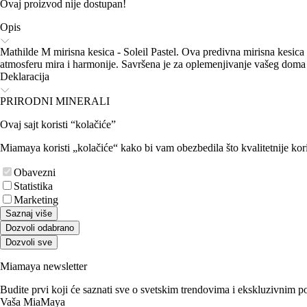
Ovaj proizvod nije dostupan!
Opis
Mathilde M mirisna kesica - Soleil Pastel. Ova predivna mirisna kesica d
atmosferu mira i harmonije. Savršena je za oplemenjivanje vašeg doma s
Deklaracija
PRIRODNI MINERALI
Ovaj sajt koristi “kolačiće”
Miamaya koristi „kolačiće“ kako bi vam obezbedila što kvalitetnije kori
Obavezni
Statistika
Marketing
Saznaj više
Dozvoli odabrano
Dozvoli sve
Miamaya newsletter
Budite prvi koji će saznati sve o svetskim trendovima i ekskluzivnim 
Vaša MiaMaya