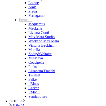
Loewe
Alaïa
Prada
Ferragamo
Premium
Jacquemus
Mackage
Liviana Conti
Max Mara Studio
Weekend Max Mara
Victoria Beckham
Marella
Zadig&Voltaire
MiaMaya
Coccinelle
Pinko
Elisabetta Franchi
Twinset
Falke
i Blues
Carven
EMME
Semicouture
ODEĆA
ODEĆA