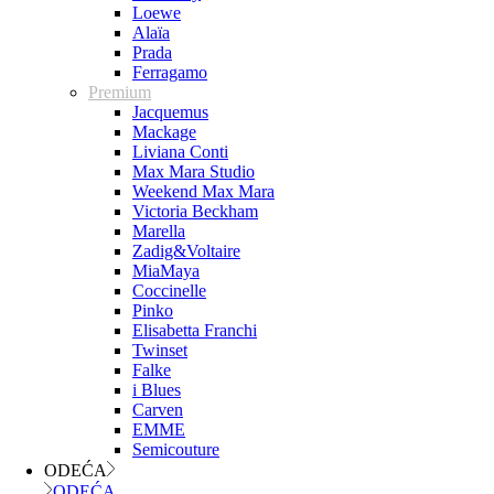
Loewe
Alaïa
Prada
Ferragamo
Premium
Jacquemus
Mackage
Liviana Conti
Max Mara Studio
Weekend Max Mara
Victoria Beckham
Marella
Zadig&Voltaire
MiaMaya
Coccinelle
Pinko
Elisabetta Franchi
Twinset
Falke
i Blues
Carven
EMME
Semicouture
ODEĆA
ODEĆA