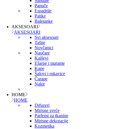
Sandale
Papuče
Espadrile
Patike
Baletanke
AKSESOARI
AKSESOARI
Svi aksesoari
Tašne
Novčanici
Naočare
Kaiševi
Ešarpe i marame
Kape
Šalovi i rukavice
Čarape
Nakit
HOME
HOME
Difuzeri
Mirisne sveće
Parfemi za tkanine
Mirisne dekoracije
Kozmetika