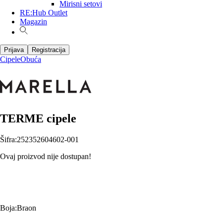
Mirisni setovi
RE:Hub Outlet
Magazin
Prijava
Registracija
Cipele
Obuća
TERME cipele
Šifra
:
252352604602-001
Ovaj proizvod nije dostupan!
Boja
:
Braon