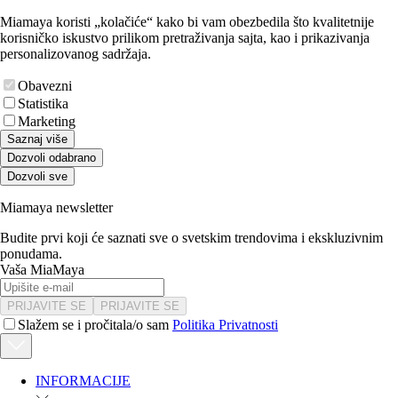
Miamaya koristi „kolačiće“ kako bi vam obezbedila što kvalitetnije
korisničko iskustvo prilikom pretraživanja sajta, kao i prikazivanja
personalizovanog sadržaja.
Obavezni
Statistika
Marketing
Saznaj više
Dozvoli odabrano
Dozvoli sve
Miamaya newsletter
Budite prvi koji će saznati sve o svetskim trendovima i ekskluzivnim
ponudama.
Vaša MiaMaya
PRIJAVITE SE
PRIJAVITE SE
Slažem se i pročitala/o sam
Politika Privatnosti
INFORMACIJE