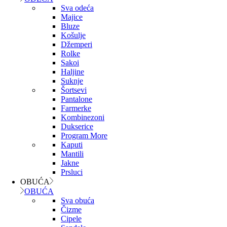
Sva odeća
Majice
Bluze
Košulje
Džemperi
Rolke
Sakoi
Haljine
Suknje
Šortsevi
Pantalone
Farmerke
Kombinezoni
Dukserice
Program More
Kaputi
Mantili
Jakne
Prsluci
OBUĆA
OBUĆA
Sva obuća
Čizme
Cipele