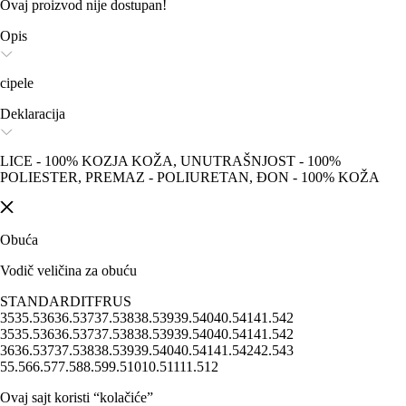
Ovaj proizvod nije dostupan!
Opis
cipele
Deklaracija
LICE - 100% KOZJA KOŽA, UNUTRAŠNJOST - 100%
POLIESTER, PREMAZ - POLIURETAN, ĐON - 100% KOŽA
Obuća
Vodič veličina za obuću
STANDARD
IT
FR
US
35
35.5
36
36.5
37
37.5
38
38.5
39
39.5
40
40.5
41
41.5
42
35
35.5
36
36.5
37
37.5
38
38.5
39
39.5
40
40.5
41
41.5
42
36
36.5
37
37.5
38
38.5
39
39.5
40
40.5
41
41.5
42
42.5
43
5
5.5
6
6.5
7
7.5
8
8.5
9
9.5
10
10.5
11
11.5
12
Ovaj sajt koristi “kolačiće”