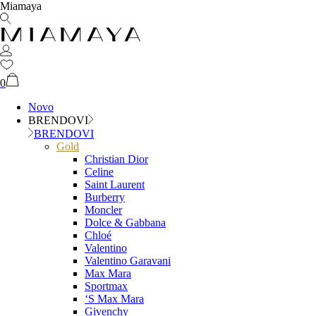
Miamaya
0
Novo
BRENDOVI
BRENDOVI
Gold
Christian Dior
Celine
Saint Laurent
Burberry
Moncler
Dolce & Gabbana
Chloé
Valentino
Valentino Garavani
Max Mara
Sportmax
‘S Max Mara
Givenchy