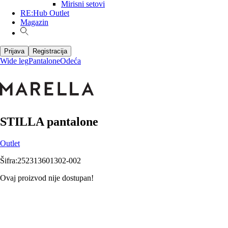
Mirisni setovi
RE:Hub Outlet
Magazin
Prijava
Registracija
Wide leg
Pantalone
Odeća
STILLA pantalone
Outlet
Šifra
:
252313601302-002
Ovaj proizvod nije dostupan!