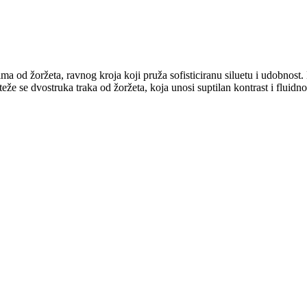
ima od žoržeta, ravnog kroja koji pruža sofisticiranu siluetu i udobnost.
e se dvostruka traka od žoržeta, koja unosi suptilan kontrast i fluidnos