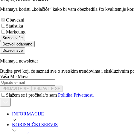
Miamaya koristi „kolačiće“ kako bi vam obezbedila što kvalitetnije kori
Obavezni
Statistika
Marketing
Saznaj više
Dozvoli odabrano
Dozvoli sve
Miamaya newsletter
Budite prvi koji će saznati sve o svetskim trendovima i ekskluzivnim 
Vaša MiaMaya
PRIJAVITE SE
PRIJAVITE SE
Slažem se i pročitala/o sam
Politika Privatnosti
INFORMACIJE
KORISNIČKI SERVIS