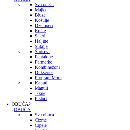
Sva odeća
Majice
Bluze
Košulje
Džemperi
Rolke
Sakoi
Haljine
Suknje
Šortsevi
Pantalone
Farmerke
Kombinezoni
Dukserice
Program More
Kaputi
Mantili
Jakne
Prsluci
OBUĆA
OBUĆA
Sva obuća
Čizme
Cipele