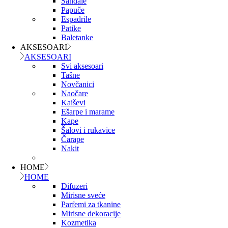
Sandale
Papuče
Espadrile
Patike
Baletanke
AKSESOARI
AKSESOARI
Svi aksesoari
Tašne
Novčanici
Naočare
Kaiševi
Ešarpe i marame
Kape
Šalovi i rukavice
Čarape
Nakit
HOME
HOME
Difuzeri
Mirisne sveće
Parfemi za tkanine
Mirisne dekoracije
Kozmetika