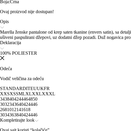
Boja
:
Crna
Ovaj proizvod nije dostupan!
Opis
Marella ženske pantalone od krep saten tkanine (envers satin), sa detalj
ušiveni paspulirani džepovi, uz dodatni džep pozadi. Duž nogavica protež
Deklaracija
100% POLIESTER
Odeća
Vodič veličina za odeću
STANDARD
IT
EU
UK
FR
XXS
XS
S
M
L
XL
XXL
XXXL
34
38
40
42
44
46
48
50
30
32
34
36
40
42
44
46
2
6
8
10
12
14
16
18
30
34
36
38
40
42
44
46
Kompletirajte look
Ovaj sajt koristi “kolačiće”