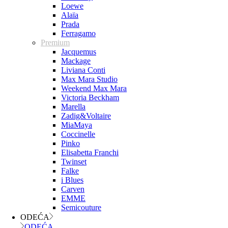
Loewe
Alaïa
Prada
Ferragamo
Premium
Jacquemus
Mackage
Liviana Conti
Max Mara Studio
Weekend Max Mara
Victoria Beckham
Marella
Zadig&Voltaire
MiaMaya
Coccinelle
Pinko
Elisabetta Franchi
Twinset
Falke
i Blues
Carven
EMME
Semicouture
ODEĆA
ODEĆA