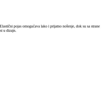
 Elastični pojas omogućava lako i prijatno nošenje, dok su sa strane
t u dizajn.