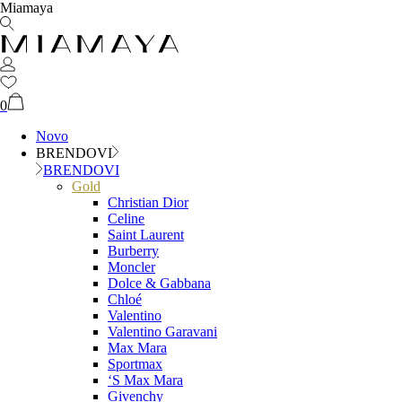
Miamaya
0
Novo
BRENDOVI
BRENDOVI
Gold
Christian Dior
Celine
Saint Laurent
Burberry
Moncler
Dolce & Gabbana
Chloé
Valentino
Valentino Garavani
Max Mara
Sportmax
‘S Max Mara
Givenchy