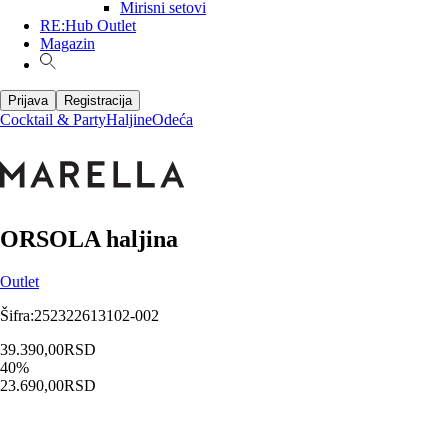
Mirisni setovi
RE:Hub Outlet
Magazin
Prijava
Registracija
Cocktail & Party
Haljine
Odeća
ORSOLA haljina
Outlet
Šifra
:
252322613102-002
39.390,00
RSD
40
%
23.690,00
RSD