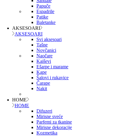
Sandale
Papuče
Espadrile
Patike
Baletanke
AKSESOARI
AKSESOARI
Svi aksesoari
Tašne
Novčanici
Naočare
Kaiševi
Ešarpe i marame
Kape
Šalovi i rukavice
Čarape
Nakit
HOME
HOME
Difuzeri
Mirisne sveće
Parfemi za tkanine
Mirisne dekoracije
Kozmetika