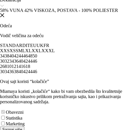
58% VUNA 42% VISKOZA, POSTAVA - 100% POLIESTER
Odeća
Vodič veličina za odeću
STANDARD
IT
EU
UK
FR
XXS
XS
S
M
L
XL
XXL
XXXL
34
38
40
42
44
46
48
50
30
32
34
36
40
42
44
46
2
6
8
10
12
14
16
18
30
34
36
38
40
42
44
46
Ovaj sajt koristi “kolačiće”
Miamaya koristi „kolačiće“ kako bi vam obezbedila što kvalitetnije
korisničko iskustvo prilikom pretraživanja sajta, kao i prikazivanja
personalizovanog sadržaja.
Obavezni
Statistika
Marketing
Saznaj više