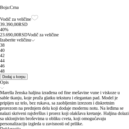
Boja
:
Crna
Vodič za veličine
39.390,00
RSD
40
%
23.690,00
RSD
Vodič za veličine
Izaberite veličinu
38
40
42
44
46
48
Dodaj u korpu
Opis
Marella ženska haljina izrađena od fine mešavine vune i viskoze u
sable tkanju, koje pruža glatku teksturu i elegantan pad. Model je
pripijen uz telo, bez rukava, sa zaobljenim izrezom i diskretnim
prorezom na prednjem delu koji dodaje modernu notu. Na leđima se
nalazi skriveni rajsferšlus i prorez koji olakšava kretanje. Haljina dolazi
sa uklonjivim broševima u obliku cveta, koji omogućavaju
personalizaciju izgleda u zavisnosti od prilike.
Deklaracija