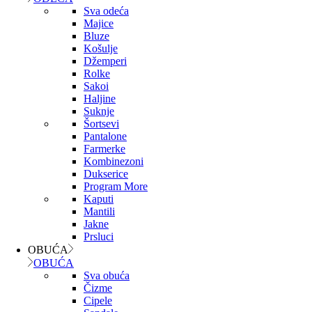
Sva odeća
Majice
Bluze
Košulje
Džemperi
Rolke
Sakoi
Haljine
Suknje
Šortsevi
Pantalone
Farmerke
Kombinezoni
Dukserice
Program More
Kaputi
Mantili
Jakne
Prsluci
OBUĆA
OBUĆA
Sva obuća
Čizme
Cipele