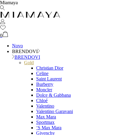
Miamaya
0
Novo
BRENDOVI
BRENDOVI
Gold
Christian Dior
Celine
Saint Laurent
Burberry
Moncler
Dolce & Gabbana
Chloé
Valentino
Valentino Garavani
Max Mara
Sportmax
‘S Max Mara
Givenchy