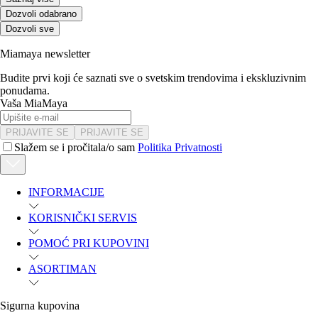
Dozvoli odabrano
Dozvoli sve
Miamaya newsletter
Budite prvi koji će saznati sve o svetskim trendovima i ekskluzivnim
ponudama.
Vaša MiaMaya
PRIJAVITE SE
PRIJAVITE SE
Slažem se i pročitala/o sam
Politika Privatnosti
INFORMACIJE
KORISNIČKI SERVIS
POMOĆ PRI KUPOVINI
ASORTIMAN
Sigurna kupovina