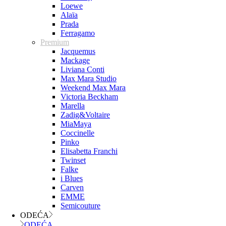
Loewe
Alaïa
Prada
Ferragamo
Premium
Jacquemus
Mackage
Liviana Conti
Max Mara Studio
Weekend Max Mara
Victoria Beckham
Marella
Zadig&Voltaire
MiaMaya
Coccinelle
Pinko
Elisabetta Franchi
Twinset
Falke
i Blues
Carven
EMME
Semicouture
ODEĆA
ODEĆA