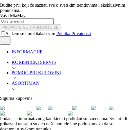
Budite prvi koji će saznati sve o svetskim trendovima i ekskluzivnim
ponudama.
Vaša MiaMaya
PRIJAVITE SE
PRIJAVITE SE
Slažem se i pročitala/o sam
Politika Privatnosti
INFORMACIJE
KORISNIČKI SERVIS
POMOĆ PRI KUPOVINI
ASORTIMAN
Sigurna kupovina
Podaci su informativnog karaktera i podložni su izmenama. Svi artikli
prikazani na sajtu su deo naše ponude i ne podrazumeva da su
dostupni u svakom trenutku.