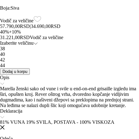
Boja
:
Siva
Vodič za veličine
57.790,00
RSD
|
34.690,00
RSD
40
%
+
10
%
31.221,00
RSD
Vodič za veličine
Izaberite veličinu
38
40
42
44
Dodaj u korpu
Opis
Marella ženski sako od vune i svile u end-on-end grisaille izgledu ima
širi, opušten kroj. Rever oštrog vrha, dvoredno kopčanje vidljivim
dugmadima, kao i našiveni džepovi sa preklopima na prednjoj strani.
Na leđima se nalazi dupli šlic koji omogućava udobnije kretanje.
Deklaracija
81% VUNA 19% SVILA, POSTAVA - 100% VISKOZA
Odeća