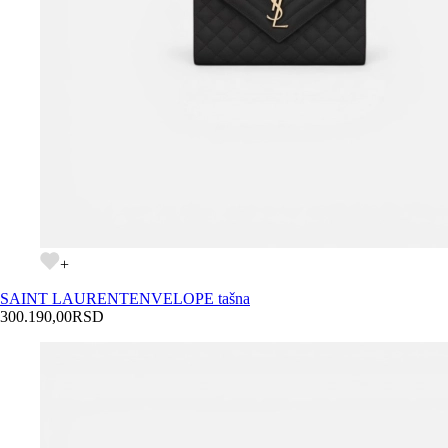
+
SAINT LAURENT
ENVELOPE tašna
300.190,00
RSD