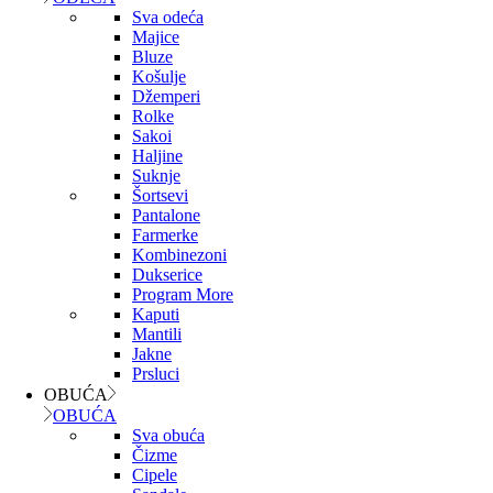
Sva odeća
Majice
Bluze
Košulje
Džemperi
Rolke
Sakoi
Haljine
Suknje
Šortsevi
Pantalone
Farmerke
Kombinezoni
Dukserice
Program More
Kaputi
Mantili
Jakne
Prsluci
OBUĆA
OBUĆA
Sva obuća
Čizme
Cipele