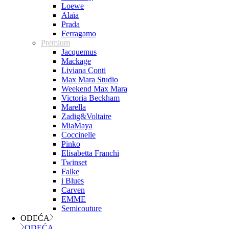
Loewe
Alaïa
Prada
Ferragamo
Premium
Jacquemus
Mackage
Liviana Conti
Max Mara Studio
Weekend Max Mara
Victoria Beckham
Marella
Zadig&Voltaire
MiaMaya
Coccinelle
Pinko
Elisabetta Franchi
Twinset
Falke
i Blues
Carven
EMME
Semicouture
ODEĆA
ODEĆA