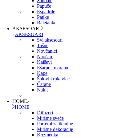
Sandale
Papuče
Espadrile
Patike
Baletanke
AKSESOARI
AKSESOARI
Svi aksesoari
Tašne
Novčanici
Naočare
Kaiševi
Ešarpe i marame
Kape
Šalovi i rukavice
Čarape
Nakit
HOME
HOME
Difuzeri
Mirisne sveće
Parfemi za tkanine
Mirisne dekoracije
Kozmetika