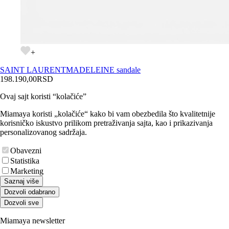
+
SAINT LAURENT
MADELEINE sandale
198.190,00
RSD
Ovaj sajt koristi “kolačiće”
Miamaya koristi „kolačiće“ kako bi vam obezbedila što kvalitetnije
korisničko iskustvo prilikom pretraživanja sajta, kao i prikazivanja
personalizovanog sadržaja.
Obavezni
Statistika
Marketing
Saznaj više
Dozvoli odabrano
Dozvoli sve
Miamaya newsletter