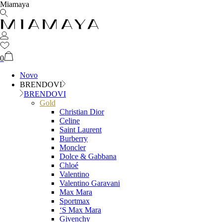
Miamaya
0
Novo
BRENDOVI
BRENDOVI
Gold
Christian Dior
Celine
Saint Laurent
Burberry
Moncler
Dolce & Gabbana
Chloé
Valentino
Valentino Garavani
Max Mara
Sportmax
‘S Max Mara
Givenchy