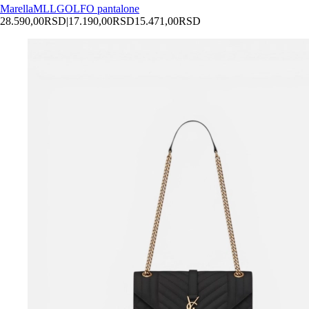
Marella
MLLGOLFO pantalone
28.590,00
RSD
|
17.190,00
RSD
15.471,00
RSD