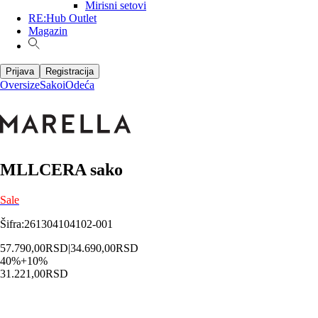
Mirisni setovi
RE:Hub Outlet
Magazin
Prijava
Registracija
Oversize
Sakoi
Odeća
MLLCERA sako
Sale
Šifra
:
261304104102-001
57.790,00
RSD
|
34.690,00
RSD
40
%
+
10
%
31.221,00
RSD