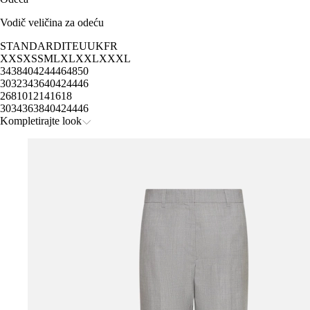
Vodič veličina za odeću
STANDARD
IT
EU
UK
FR
XXS
XS
S
M
L
XL
XXL
XXXL
34
38
40
42
44
46
48
50
30
32
34
36
40
42
44
46
2
6
8
10
12
14
16
18
30
34
36
38
40
42
44
46
Kompletirajte look