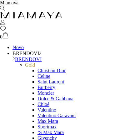
Miamaya
0
Novo
BRENDOVI
BRENDOVI
Gold
Christian Dior
Celine
Saint Laurent
Burberry
Moncler
Dolce & Gabbana
Chloé
Valentino
Valentino Garavani
Max Mara
Sportmax
‘S Max Mara
Givenchy