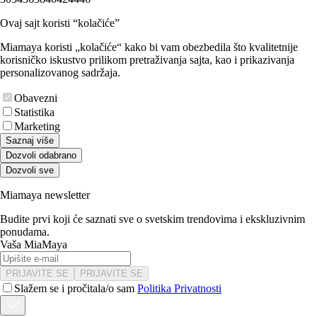
Ovaj sajt koristi “kolačiće”
Miamaya koristi „kolačiće“ kako bi vam obezbedila što kvalitetnije
korisničko iskustvo prilikom pretraživanja sajta, kao i prikazivanja
personalizovanog sadržaja.
Obavezni
Statistika
Marketing
Saznaj više
Dozvoli odabrano
Dozvoli sve
Miamaya newsletter
Budite prvi koji će saznati sve o svetskim trendovima i ekskluzivnim
ponudama.
Vaša MiaMaya
PRIJAVITE SE
PRIJAVITE SE
Slažem se i pročitala/o sam
Politika Privatnosti