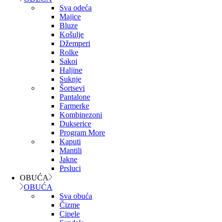
Sva odeća
Majice
Bluze
Košulje
Džemperi
Rolke
Sakoi
Haljine
Suknje
Šortsevi
Pantalone
Farmerke
Kombinezoni
Dukserice
Program More
Kaputi
Mantili
Jakne
Prsluci
OBUĆA
OBUĆA
Sva obuća
Čizme
Cipele