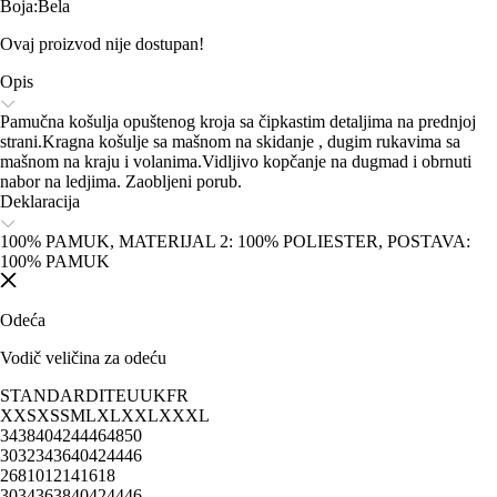
Boja
:
Bela
Ovaj proizvod nije dostupan!
Opis
Pamučna košulja opuštenog kroja sa čipkastim detaljima na prednjoj
strani.Kragna košulje sa mašnom na skidanje , dugim rukavima sa
mašnom na kraju i volanima.Vidljivo kopčanje na dugmad i obrnuti
nabor na ledjima. Zaobljeni porub.
Deklaracija
100% PAMUK, MATERIJAL 2: 100% POLIESTER, POSTAVA:
100% PAMUK
Odeća
Vodič veličina za odeću
STANDARD
IT
EU
UK
FR
XXS
XS
S
M
L
XL
XXL
XXXL
34
38
40
42
44
46
48
50
30
32
34
36
40
42
44
46
2
6
8
10
12
14
16
18
30
34
36
38
40
42
44
46