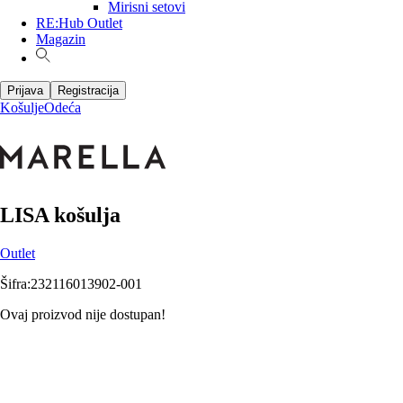
Mirisni setovi
RE:Hub Outlet
Magazin
Prijava
Registracija
Košulje
Odeća
LISA košulja
Outlet
Šifra
:
232116013902-001
Ovaj proizvod nije dostupan!