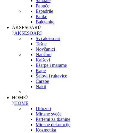
Sandale
Papuče
Espadrile
Patike
Baletanke
AKSESOARI
AKSESOARI
Svi aksesoari
Tašne
Novčanici
Naočare
Kaiševi
Ešarpe i marame
Kape
Šalovi i rukavice
Čarape
Nakit
HOME
HOME
Difuzeri
Mirisne sveće
Parfemi za tkanine
Mirisne dekoracije
Kozmetika