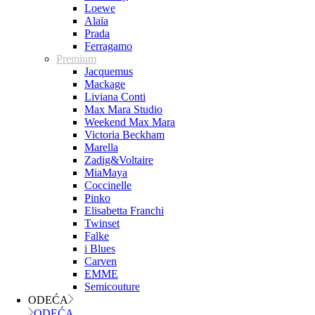
Loewe
Alaïa
Prada
Ferragamo
Premium
Jacquemus
Mackage
Liviana Conti
Max Mara Studio
Weekend Max Mara
Victoria Beckham
Marella
Zadig&Voltaire
MiaMaya
Coccinelle
Pinko
Elisabetta Franchi
Twinset
Falke
i Blues
Carven
EMME
Semicouture
ODEĆA
ODEĆA