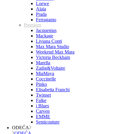
Loewe
Alaïa
Prada
Ferragamo
Premium
Jacquemus
Mackage
Liviana Conti
Max Mara Studio
Weekend Max Mara
Victoria Beckham
Marella
Zadig&Voltaire
MiaMaya
Coccinelle
Pinko
Elisabetta Franchi
Twinset
Falke
i Blues
Carven
EMME
Semicouture
ODEĆA
ODEĆA