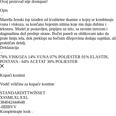
Ovaj proizvod nije dostupan!
Opis
Marella ženski top izrađen od kvalitetne tkanine u kojoj se kombinuju
vuna i viskoza, sa končano bojenim nitima koje mu daju dubinu i
teksturu. Model je postavljen, pripijen uz telo, sa ravnim izrezom i
dugmadima duž prednje strane. Bočni paneli su oblikovani tako da
prate liniju tela, dok preklopi na bočnim džepovima dodaju suptilan, ali
praktičan detalj.
Deklaracija
78% VISKOZA 14% VUNA 07% POLIESTER 01% ELASTIN,
POSTAVA - 64% ACETAT 36% POLIESTER
Kupaći kostimi
Vodič veličina za kupaće kostime
STANDARD
IT
TWINSET
XS
S
M
L
XL
XXL
38
40
42
44
46
48
-
I
II
III
IV
V
Kompletirajte look