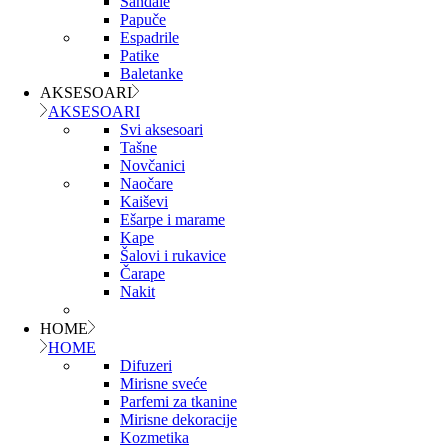
Sandale
Papuče
Espadrile
Patike
Baletanke
AKSESOARI
AKSESOARI
Svi aksesoari
Tašne
Novčanici
Naočare
Kaiševi
Ešarpe i marame
Kape
Šalovi i rukavice
Čarape
Nakit
HOME
HOME
Difuzeri
Mirisne sveće
Parfemi za tkanine
Mirisne dekoracije
Kozmetika