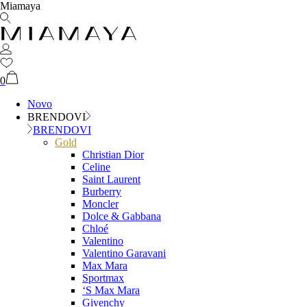
Miamaya
0
Novo
BRENDOVI
BRENDOVI
Gold
Christian Dior
Celine
Saint Laurent
Burberry
Moncler
Dolce & Gabbana
Chloé
Valentino
Valentino Garavani
Max Mara
Sportmax
‘S Max Mara
Givenchy