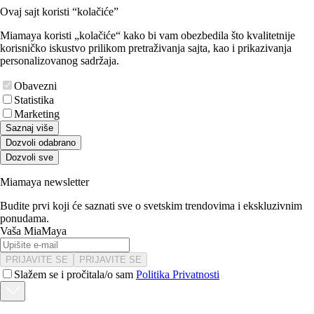
Ovaj sajt koristi “kolačiće”
Miamaya koristi „kolačiće“ kako bi vam obezbedila što kvalitetnije
korisničko iskustvo prilikom pretraživanja sajta, kao i prikazivanja
personalizovanog sadržaja.
Obavezni
Statistika
Marketing
Saznaj više
Dozvoli odabrano
Dozvoli sve
Miamaya newsletter
Budite prvi koji će saznati sve o svetskim trendovima i ekskluzivnim
ponudama.
Vaša MiaMaya
PRIJAVITE SE
PRIJAVITE SE
Slažem se i pročitala/o sam
Politika Privatnosti