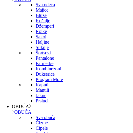
Sva odeća
Majice
Bluze
Košulje
Džemperi
Rolke
Sakoi
Haljine
Suknje
Šortsevi
Pantalone
Farmerke
Kombinezoni
Dukserice
Program More
Kaputi
Mantili
Jakne
Prsluci
OBUĆA
OBUĆA
Sva obuća
Čizme
Cipele