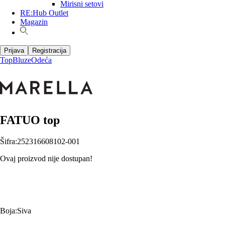
Mirisni setovi
RE:Hub Outlet
Magazin
Prijava
Registracija
Top
Bluze
Odeća
FATUO top
Šifra
:
252316608102-001
Ovaj proizvod nije dostupan!
Boja
:
Siva