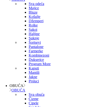
Sva odeća
Majice
Bluze
Košulje
Džemperi
Rolke
Sakoi
Haljine
Suknje
Šortsevi
Pantalone
Farmerke
Kombinezoni
Dukserice
Program More
Kaputi
Mantili
Jakne
Prsluci
OBUĆA
OBUĆA
Sva obuća
Čizme
Cipele