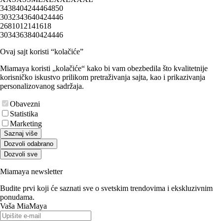
34
38
40
42
44
46
48
50
30
32
34
36
40
42
44
46
2
6
8
10
12
14
16
18
30
34
36
38
40
42
44
46
Ovaj sajt koristi “kolačiće”
Miamaya koristi „kolačiće“ kako bi vam obezbedila što kvalitetnije
korisničko iskustvo prilikom pretraživanja sajta, kao i prikazivanja
personalizovanog sadržaja.
Obavezni
Statistika
Marketing
Saznaj više
Dozvoli odabrano
Dozvoli sve
Miamaya newsletter
Budite prvi koji će saznati sve o svetskim trendovima i ekskluzivnim
ponudama.
Vaša MiaMaya