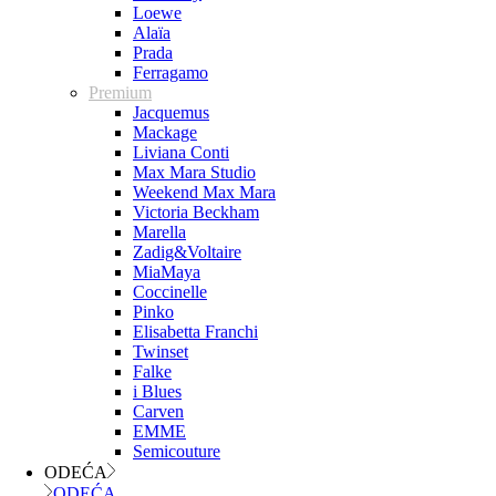
Loewe
Alaïa
Prada
Ferragamo
Premium
Jacquemus
Mackage
Liviana Conti
Max Mara Studio
Weekend Max Mara
Victoria Beckham
Marella
Zadig&Voltaire
MiaMaya
Coccinelle
Pinko
Elisabetta Franchi
Twinset
Falke
i Blues
Carven
EMME
Semicouture
ODEĆA
ODEĆA