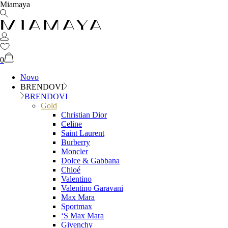
Miamaya
0
Novo
BRENDOVI
BRENDOVI
Gold
Christian Dior
Celine
Saint Laurent
Burberry
Moncler
Dolce & Gabbana
Chloé
Valentino
Valentino Garavani
Max Mara
Sportmax
‘S Max Mara
Givenchy