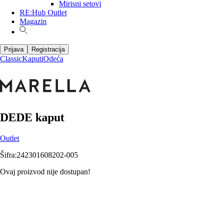
Mirisni setovi
RE:Hub Outlet
Magazin
Prijava
Registracija
Classic
Kaputi
Odeća
DEDE kaput
Outlet
Šifra
:
242301608202-005
Ovaj proizvod nije dostupan!