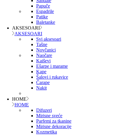
Sandale
Papuče
Espadrile
Patike
Baletanke
AKSESOARI
AKSESOARI
Svi aksesoari
Tašne
Novčanici
Naočare
Kaiševi
Ešarpe i marame
Kape
Šalovi i rukavice
Čarape
Nakit
HOME
HOME
Difuzeri
Mirisne sveće
Parfemi za tkanine
Mirisne dekoracije
Kozmetika