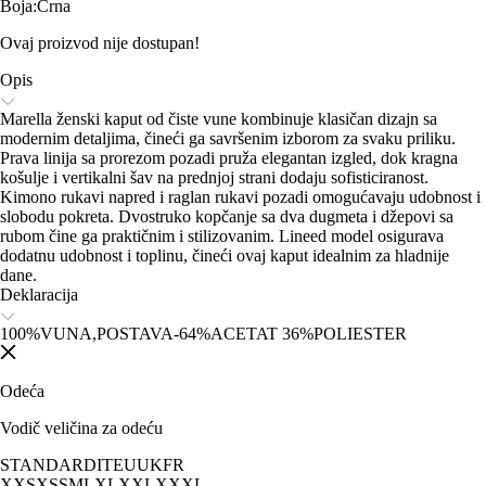
Boja
:
Crna
Ovaj proizvod nije dostupan!
Opis
Marella ženski kaput od čiste vune kombinuje klasičan dizajn sa
modernim detaljima, čineći ga savršenim izborom za svaku priliku.
Prava linija sa prorezom pozadi pruža elegantan izgled, dok kragna
košulje i vertikalni šav na prednjoj strani dodaju sofisticiranost.
Kimono rukavi napred i raglan rukavi pozadi omogućavaju udobnost i
slobodu pokreta. Dvostruko kopčanje sa dva dugmeta i džepovi sa
rubom čine ga praktičnim i stilizovanim. Lineed model osigurava
dodatnu udobnost i toplinu, čineći ovaj kaput idealnim za hladnije
dane.
Deklaracija
100%VUNA,POSTAVA-64%ACETAT 36%POLIESTER
Odeća
Vodič veličina za odeću
STANDARD
IT
EU
UK
FR
XXS
XS
S
M
L
XL
XXL
XXXL