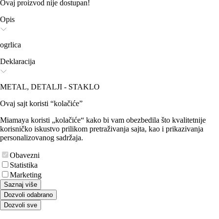
Ovaj proizvod nije dostupan!
Opis
ogrlica
Deklaracija
METAL, DETALJI - STAKLO
Ovaj sajt koristi “kolačiće”
Miamaya koristi „kolačiće“ kako bi vam obezbedila što kvalitetnije
korisničko iskustvo prilikom pretraživanja sajta, kao i prikazivanja
personalizovanog sadržaja.
Obavezni
Statistika
Marketing
Saznaj više
Dozvoli odabrano
Dozvoli sve