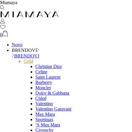
Miamaya
0
Novo
BRENDOVI
BRENDOVI
Gold
Christian Dior
Celine
Saint Laurent
Burberry
Moncler
Dolce & Gabbana
Chloé
Valentino
Valentino Garavani
Max Mara
Sportmax
‘S Max Mara
Givenchy