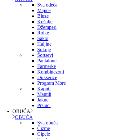
Sva odeća
Majice
Bluze
Košulje
Džemperi
Rolke
Sakoi
Haljine
Suknje
Šortsevi
Pantalone
Farmerke
Kombinezoni
Dukserice
Program More
Kaputi
Mantili
Jakne
Prsluci
OBUĆA
OBUĆA
Sva obuća
Čizme
Cipele