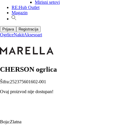
Mirisni setovi
RE:Hub Outlet
Magazin
Prijava
Registracija
Ogrlice
Nakit
Aksesoari
CHERSON ogrlica
Šifra
:
252375601602-001
Ovaj proizvod nije dostupan!
Boja
:
Zlatna