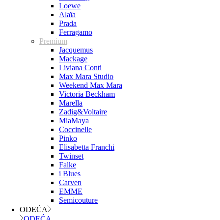
Loewe
Alaïa
Prada
Ferragamo
Premium
Jacquemus
Mackage
Liviana Conti
Max Mara Studio
Weekend Max Mara
Victoria Beckham
Marella
Zadig&Voltaire
MiaMaya
Coccinelle
Pinko
Elisabetta Franchi
Twinset
Falke
i Blues
Carven
EMME
Semicouture
ODEĆA
ODEĆA