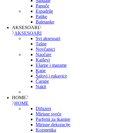
Sandale
Papuče
Espadrile
Patike
Baletanke
AKSESOARI
AKSESOARI
Svi aksesoari
Tašne
Novčanici
Naočare
Kaiševi
Ešarpe i marame
Kape
Šalovi i rukavice
Čarape
Nakit
HOME
HOME
Difuzeri
Mirisne sveće
Parfemi za tkanine
Mirisne dekoracije
Kozmetika