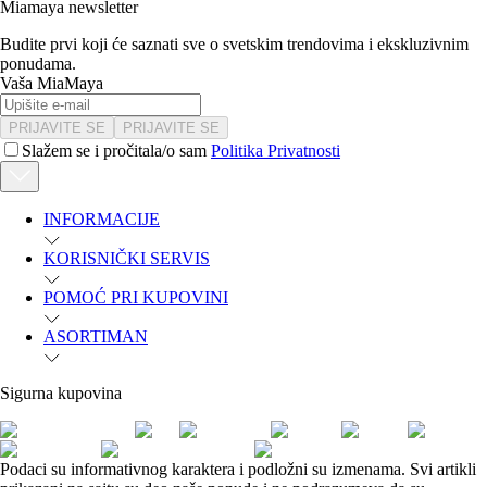
Miamaya newsletter
Budite prvi koji će saznati sve o svetskim trendovima i ekskluzivnim
ponudama.
Vaša MiaMaya
PRIJAVITE SE
PRIJAVITE SE
Slažem se i pročitala/o sam
Politika Privatnosti
INFORMACIJE
KORISNIČKI SERVIS
POMOĆ PRI KUPOVINI
ASORTIMAN
Sigurna kupovina
Podaci su informativnog karaktera i podložni su izmenama. Svi artikli