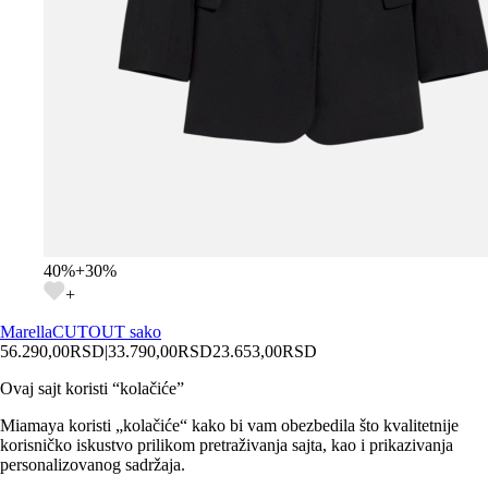
40
%
+
30
%
+
Marella
CUTOUT sako
56.290,00
RSD
|
33.790,00
RSD
23.653,00
RSD
Ovaj sajt koristi “kolačiće”
Miamaya koristi „kolačiće“ kako bi vam obezbedila što kvalitetnije
korisničko iskustvo prilikom pretraživanja sajta, kao i prikazivanja
personalizovanog sadržaja.