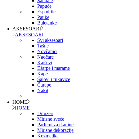
Sandale
Papuče
Espadrile
Patike
Baletanke
AKSESOARI
AKSESOARI
Svi aksesoari
Tašne
Novčanici
Naočare
Kaiševi
Ešarpe i marame
Kape
Šalovi i rukavice
Čarape
Nakit
HOME
HOME
Difuzeri
Mirisne sveće
Parfemi za tkanine
Mirisne dekoracije
Kozmetika