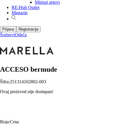
Mirisni setovi
RE:Hub Outlet
Magazin
Prijava
Registracija
Šortsevi
Odeća
ACCESO bermude
Šifra
:
251314102802-003
Ovaj proizvod nije dostupan!
Boja
:
Crna