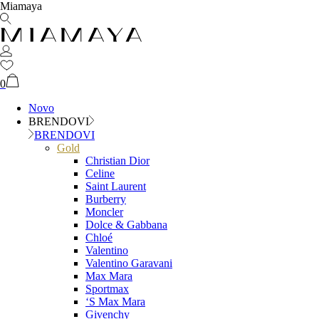
Miamaya
0
Novo
BRENDOVI
BRENDOVI
Gold
Christian Dior
Celine
Saint Laurent
Burberry
Moncler
Dolce & Gabbana
Chloé
Valentino
Valentino Garavani
Max Mara
Sportmax
‘S Max Mara
Givenchy