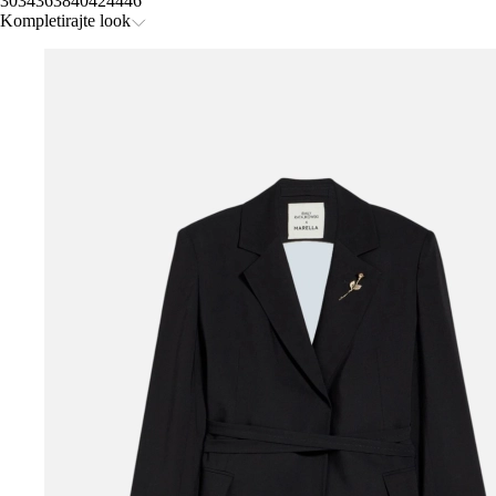
30
34
36
38
40
42
44
46
Kompletirajte look