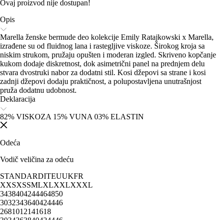
Ovaj proizvod nije dostupan!
Opis
Marella ženske bermude deo kolekcije Emily Ratajkowski x Marella,
izrađene su od fluidnog lana i rastegljive viskoze. Širokog kroja sa
niskim strukom, pružaju opušten i moderan izgled. Skriveno kopčanje
kukom dodaje diskretnost, dok asimetrični panel na prednjem delu
stvara dvostruki nabor za dodatni stil. Kosi džepovi sa strane i kosi
zadnji džepovi dodaju praktičnost, a polupostavljena unutrašnjost
pruža dodatnu udobnost.
Deklaracija
82% VISKOZA 15% VUNA 03% ELASTIN
Odeća
Vodič veličina za odeću
STANDARD
IT
EU
UK
FR
XXS
XS
S
M
L
XL
XXL
XXXL
34
38
40
42
44
46
48
50
30
32
34
36
40
42
44
46
2
6
8
10
12
14
16
18