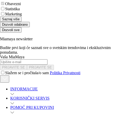
Obavezni
Statistika
Marketing
Saznaj više
Dozvoli odabrano
Dozvoli sve
Miamaya newsletter
Budite prvi koji će saznati sve o svetskim trendovima i ekskluzivnim
ponudama.
Vaša MiaMaya
PRIJAVITE SE
PRIJAVITE SE
Slažem se i pročitala/o sam
Politika Privatnosti
INFORMACIJE
KORISNIČKI SERVIS
POMOĆ PRI KUPOVINI