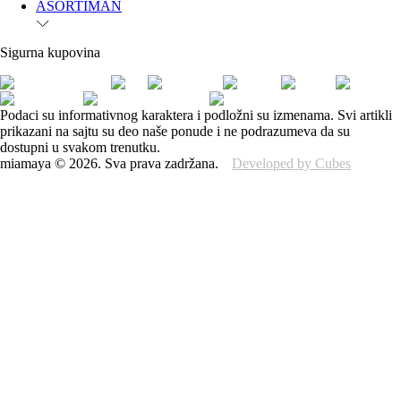
ASORTIMAN
Sigurna kupovina
Podaci su informativnog karaktera i podložni su izmenama. Svi artikli
prikazani na sajtu su deo naše ponude i ne podrazumeva da su
dostupni u svakom trenutku.
miamaya
©
2026
.
Sva prava zadržana.
Developed by Cubes