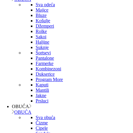
Sva odeća
Majice
Bluze
Košulje
Džemperi
Rolke
Sakoi
Haljine
Suknje
Šortsevi
Pantalone
Farmerke
Kombinezoni
Dukserice
Program More
Kaputi
Mantili
Jakne
Prsluci
OBUĆA
OBUĆA
Sva obuća
Čizme
Cipele