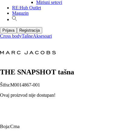
Mirisni setovi
RE:Hub Outlet
Magazin
Prijava
Registracija
Cross body
Tašne
Aksesoari
THE SNAPSHOT tašna
Šifra
:
M0014867-001
Ovaj proizvod nije dostupan!
Boja
:
Crna