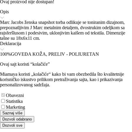
Ovaj proizvod nije dostupan!
Opis
Marc Jacobs ženska snapshot torba odlikuje se toniranim dizajnom,
prepoznatljivim J Marc metalnim detaljem, dvostrukim odeljkom sa
rajsferšlusom i podesivim, uklonjivim kaišem od tekstila. Dimenzije
tašne su 18x6x11 cm.
Deklaracija
100%GOVEĐA KOŽA, PRELIV - POLIURETAN
Ovaj sajt koristi “kolačiće”
Miamaya koristi „kolačiće“ kako bi vam obezbedila što kvalitetnije
korisničko iskustvo prilikom pretraživanja sajta, kao i prikazivanja
personalizovanog sadržaja.
Obavezni
Statistika
Marketing
Saznaj više
Dozvoli odabrano
Dozvoli sve