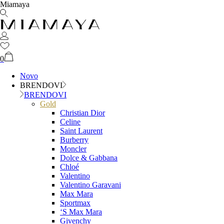
Miamaya
0
Novo
BRENDOVI
BRENDOVI
Gold
Christian Dior
Celine
Saint Laurent
Burberry
Moncler
Dolce & Gabbana
Chloé
Valentino
Valentino Garavani
Max Mara
Sportmax
‘S Max Mara
Givenchy