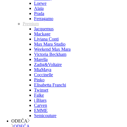
Loewe
Alaïa
Prada
Ferragamo
Premium
Jacquemus
Mackage
Liviana Conti
Max Mara Studio
Weekend Max Mara
Victoria Beckham
Marella
Zadig&Voltaire
MiaMaya
Coccinelle
Pinko
Elisabetta Franchi
Twinset
Falke
i Blues
Carven
EMME
Semicouture
ODEĆA
ODEĆA