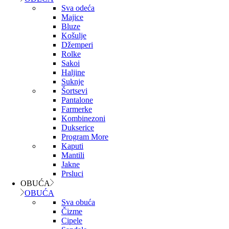
Sva odeća
Majice
Bluze
Košulje
Džemperi
Rolke
Sakoi
Haljine
Suknje
Šortsevi
Pantalone
Farmerke
Kombinezoni
Dukserice
Program More
Kaputi
Mantili
Jakne
Prsluci
OBUĆA
OBUĆA
Sva obuća
Čizme
Cipele