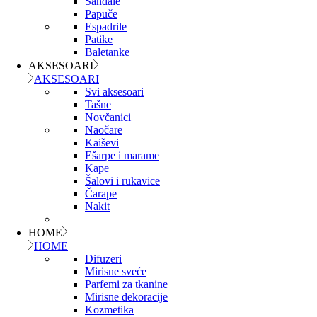
Sandale
Papuče
Espadrile
Patike
Baletanke
AKSESOARI
AKSESOARI
Svi aksesoari
Tašne
Novčanici
Naočare
Kaiševi
Ešarpe i marame
Kape
Šalovi i rukavice
Čarape
Nakit
HOME
HOME
Difuzeri
Mirisne sveće
Parfemi za tkanine
Mirisne dekoracije
Kozmetika