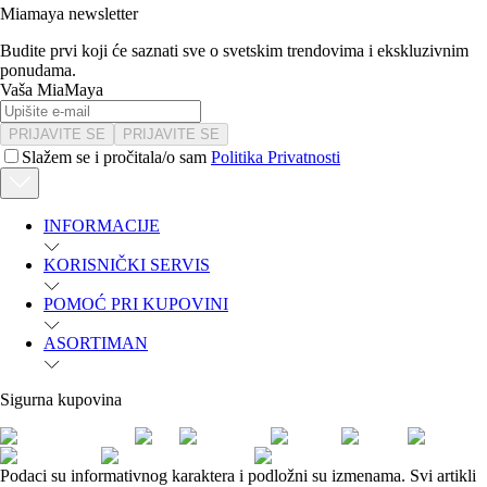
Miamaya newsletter
Budite prvi koji će saznati sve o svetskim trendovima i ekskluzivnim
ponudama.
Vaša MiaMaya
PRIJAVITE SE
PRIJAVITE SE
Slažem se i pročitala/o sam
Politika Privatnosti
INFORMACIJE
KORISNIČKI SERVIS
POMOĆ PRI KUPOVINI
ASORTIMAN
Sigurna kupovina
Podaci su informativnog karaktera i podložni su izmenama. Svi artikli