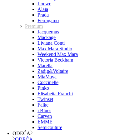
Loewe
Alaïa
Prada
Ferragamo
Premium
Jacquemus
Mackage
Liviana Conti
Max Mara Studio
Weekend Max Mara
Victoria Beckham
Marella
Zadig&Voltaire
MiaMaya
Coccinelle
Pinko
Elisabetta Franchi
Twinset
Falke
i Blues
Carven
EMME
Semicouture
ODEĆA
ODEĆA