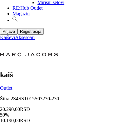
Mirisni setovi
RE:Hub Outlet
Magazin
Prijava
Registracija
Kaiševi
Aksesoari
kaiš
Outlet
Šifra
:
2S4SST015S03230-230
20.290,00
RSD
50
%
10.190,00
RSD