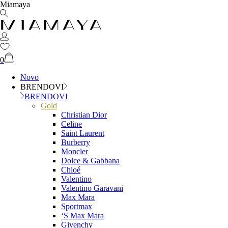
Miamaya
0
Novo
BRENDOVI
BRENDOVI
Gold
Christian Dior
Celine
Saint Laurent
Burberry
Moncler
Dolce & Gabbana
Chloé
Valentino
Valentino Garavani
Max Mara
Sportmax
‘S Max Mara
Givenchy