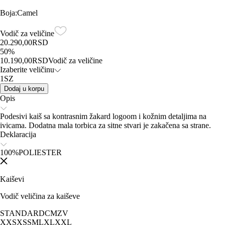
Boja
:
Camel
Vodič za veličine
20.290,00
RSD
50
%
10.190,00
RSD
Vodič za veličine
Izaberite veličinu
1SZ
Dodaj u korpu
Opis
Podesivi kaiš sa kontrasnim žakard logoom i kožnim detaljima na
ivicama. Dodatna mala torbica za sitne stvari je zakačena sa strane.
Deklaracija
100%POLIESTER
Kaiševi
Vodič veličina za kaiševe
STANDARD
CM
ZV
XXS
XS
S
M
L
XL
XXL