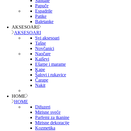
Sandale
Papuče
Espadrile
Patike
Baletanke
AKSESOARI
AKSESOARI
Svi aksesoari
Tašne
Novčanici
Naočare
Kaiševi
Ešarpe i marame
Kape
Šalovi i rukavice
Čarape
Nakit
HOME
HOME
Difuzeri
Mirisne sveće
Parfemi za tkanine
Mirisne dekoracije
Kozmetika