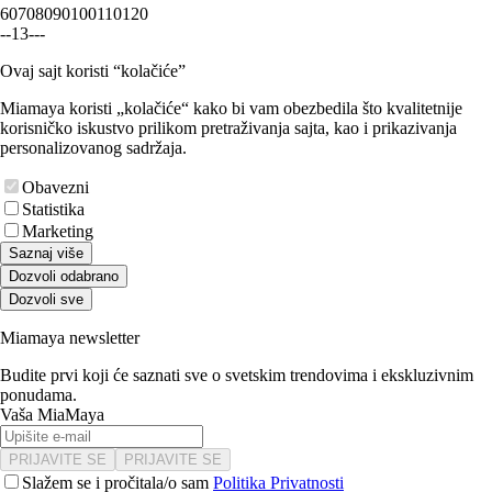
60
70
80
90
100
110
120
-
-
1
3
-
-
-
Ovaj sajt koristi “kolačiće”
Miamaya koristi „kolačiće“ kako bi vam obezbedila što kvalitetnije
korisničko iskustvo prilikom pretraživanja sajta, kao i prikazivanja
personalizovanog sadržaja.
Obavezni
Statistika
Marketing
Saznaj više
Dozvoli odabrano
Dozvoli sve
Miamaya newsletter
Budite prvi koji će saznati sve o svetskim trendovima i ekskluzivnim
ponudama.
Vaša MiaMaya
PRIJAVITE SE
PRIJAVITE SE
Slažem se i pročitala/o sam
Politika Privatnosti