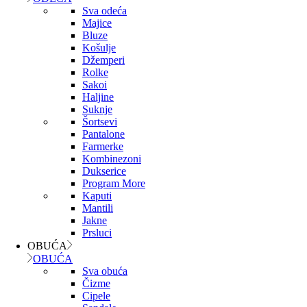
Sva odeća
Majice
Bluze
Košulje
Džemperi
Rolke
Sakoi
Haljine
Suknje
Šortsevi
Pantalone
Farmerke
Kombinezoni
Dukserice
Program More
Kaputi
Mantili
Jakne
Prsluci
OBUĆA
OBUĆA
Sva obuća
Čizme
Cipele