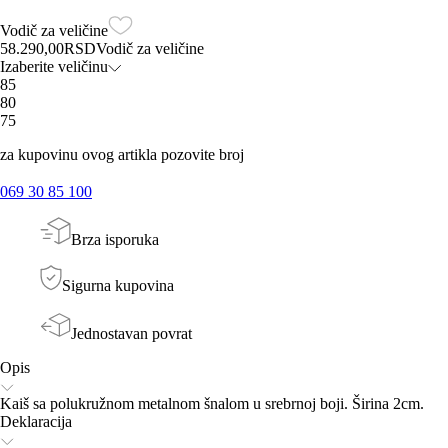
Vodič za veličine
58.290,00
RSD
Vodič za veličine
Izaberite veličinu
85
80
75
za kupovinu ovog artikla pozovite broj
069 30 85 100
Brza isporuka
Sigurna kupovina
Jednostavan povrat
Opis
Kaiš sa polukružnom metalnom šnalom u srebrnoj boji. Širina 2cm.
Deklaracija