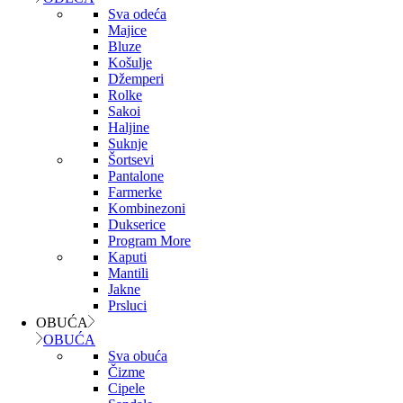
Sva odeća
Majice
Bluze
Košulje
Džemperi
Rolke
Sakoi
Haljine
Suknje
Šortsevi
Pantalone
Farmerke
Kombinezoni
Dukserice
Program More
Kaputi
Mantili
Jakne
Prsluci
OBUĆA
OBUĆA
Sva obuća
Čizme
Cipele