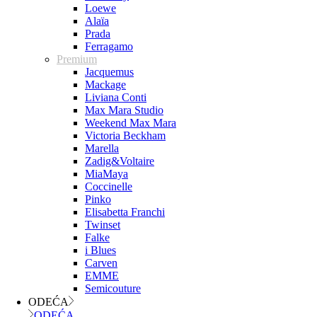
Loewe
Alaïa
Prada
Ferragamo
Premium
Jacquemus
Mackage
Liviana Conti
Max Mara Studio
Weekend Max Mara
Victoria Beckham
Marella
Zadig&Voltaire
MiaMaya
Coccinelle
Pinko
Elisabetta Franchi
Twinset
Falke
i Blues
Carven
EMME
Semicouture
ODEĆA
ODEĆA