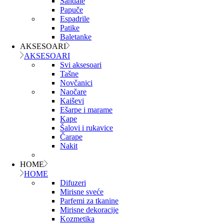
Sandale
Papuče
Espadrile
Patike
Baletanke
AKSESOARI
AKSESOARI
Svi aksesoari
Tašne
Novčanici
Naočare
Kaiševi
Ešarpe i marame
Kape
Šalovi i rukavice
Čarape
Nakit
HOME
HOME
Difuzeri
Mirisne sveće
Parfemi za tkanine
Mirisne dekoracije
Kozmetika