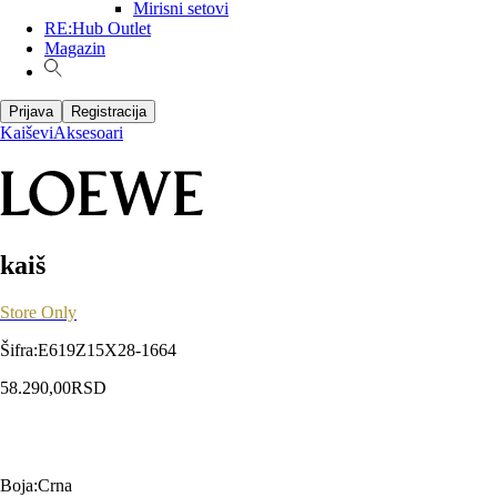
Mirisni setovi
RE:Hub Outlet
Magazin
Prijava
Registracija
Kaiševi
Aksesoari
kaiš
Store Only
Šifra
:
E619Z15X28-1664
58.290,00
RSD
Boja
:
Crna