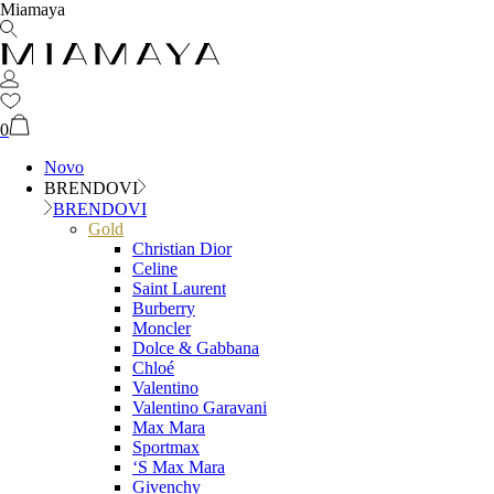
Miamaya
0
Novo
BRENDOVI
BRENDOVI
Gold
Christian Dior
Celine
Saint Laurent
Burberry
Moncler
Dolce & Gabbana
Chloé
Valentino
Valentino Garavani
Max Mara
Sportmax
‘S Max Mara
Givenchy