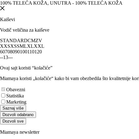
100% TELEĆA KOŽA, UNUTRA - 100% TELEĆA KOŽA
Kaiševi
Vodič veličina za kaiševe
STANDARD
CM
ZV
XXS
XS
S
M
L
XL
XXL
60
70
80
90
100
110
120
-
-
1
3
-
-
-
Ovaj sajt koristi “kolačiće”
Miamaya koristi „kolačiće“ kako bi vam obezbedila što kvalitetnije kori
Obavezni
Statistika
Marketing
Saznaj više
Dozvoli odabrano
Dozvoli sve
Miamaya newsletter