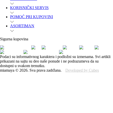
KORISNIČKI SERVIS
POMOĆ PRI KUPOVINI
ASORTIMAN
Sigurna kupovina
Podaci su informativnog karaktera i podložni su izmenama. Svi artikli
prikazani na sajtu su deo naše ponude i ne podrazumeva da su
dostupni u svakom trenutku.
miamaya
©
2026
.
Sva prava zadržana.
Developed by Cubes