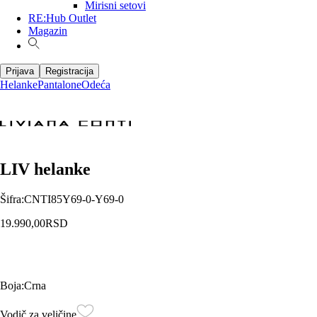
Mirisni setovi
RE:Hub Outlet
Magazin
Prijava
Registracija
Helanke
Pantalone
Odeća
LIV helanke
Šifra
:
CNTI85Y69-0-Y69-0
19.990,00
RSD
Boja
:
Crna
Vodič za veličine