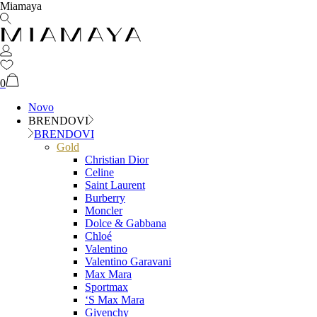
Miamaya
0
Novo
BRENDOVI
BRENDOVI
Gold
Christian Dior
Celine
Saint Laurent
Burberry
Moncler
Dolce & Gabbana
Chloé
Valentino
Valentino Garavani
Max Mara
Sportmax
‘S Max Mara
Givenchy