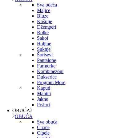
Sva odeća
Majice
Bluze
Košulje
Džemperi
Rolke
Sakoi
Haljine
Suknje
Šortsevi
Pantalone
Farmerke
Kombinezoni
Dukserice
Program More
Kaputi
Mantili
Jakne
Prsluci
OBUĆA
OBUĆA
Sva obuća
Čizme
Cipele