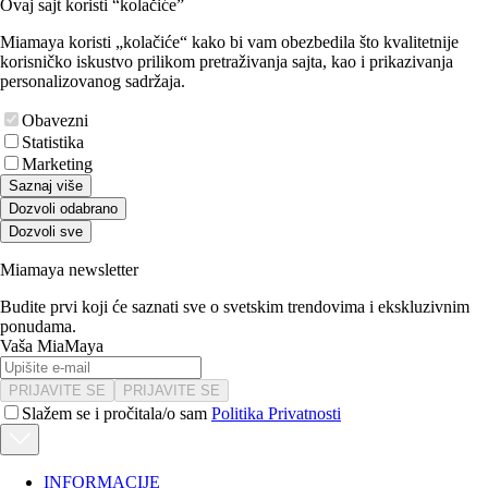
Ovaj sajt koristi “kolačiće”
Miamaya koristi „kolačiće“ kako bi vam obezbedila što kvalitetnije
korisničko iskustvo prilikom pretraživanja sajta, kao i prikazivanja
personalizovanog sadržaja.
Obavezni
Statistika
Marketing
Saznaj više
Dozvoli odabrano
Dozvoli sve
Miamaya newsletter
Budite prvi koji će saznati sve o svetskim trendovima i ekskluzivnim
ponudama.
Vaša MiaMaya
PRIJAVITE SE
PRIJAVITE SE
Slažem se i pročitala/o sam
Politika Privatnosti
INFORMACIJE