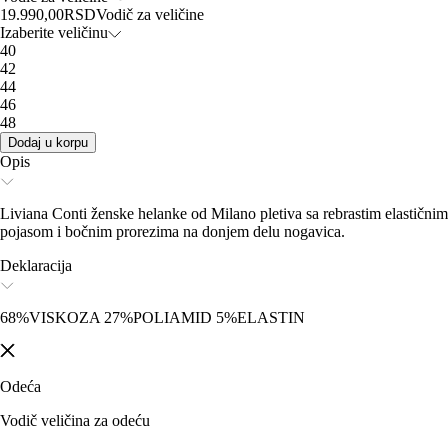
19.990,00
RSD
Vodič za veličine
Izaberite veličinu
40
42
44
46
48
Dodaj u korpu
Opis
Liviana Conti ženske helanke od Milano pletiva sa rebrastim elastičnim
pojasom i bočnim prorezima na donjem delu nogavica.
Deklaracija
68%VISKOZA 27%POLIAMID 5%ELASTIN
Odeća
Vodič veličina za odeću