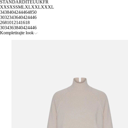
STANDARD
IT
EU
UK
FR
XXS
XS
S
M
L
XL
XXL
XXXL
34
38
40
42
44
46
48
50
30
32
34
36
40
42
44
46
2
6
8
10
12
14
16
18
30
34
36
38
40
42
44
46
Kompletirajte look