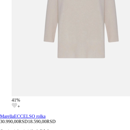
41
%
+
Marella
ECCELSO rolka
30.990,00
RSD
18.590,00
RSD