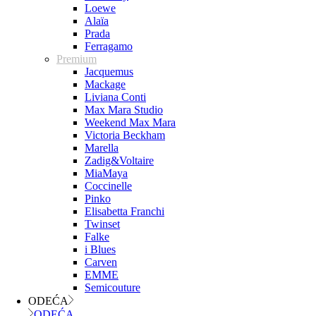
Loewe
Alaïa
Prada
Ferragamo
Premium
Jacquemus
Mackage
Liviana Conti
Max Mara Studio
Weekend Max Mara
Victoria Beckham
Marella
Zadig&Voltaire
MiaMaya
Coccinelle
Pinko
Elisabetta Franchi
Twinset
Falke
i Blues
Carven
EMME
Semicouture
ODEĆA
ODEĆA