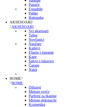
Sandale
Papuče
Espadrile
Patike
Baletanke
AKSESOARI
AKSESOARI
Svi aksesoari
Tašne
Novčanici
Naočare
Kaiševi
Ešarpe i marame
Kape
Šalovi i rukavice
Čarape
Nakit
HOME
HOME
Difuzeri
Mirisne sveće
Parfemi za tkanine
Mirisne dekoracije
Kozmetika