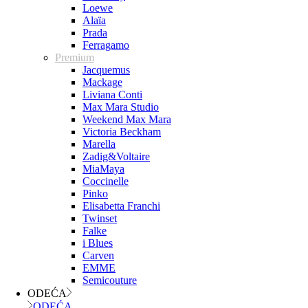
Loewe
Alaïa
Prada
Ferragamo
Premium
Jacquemus
Mackage
Liviana Conti
Max Mara Studio
Weekend Max Mara
Victoria Beckham
Marella
Zadig&Voltaire
MiaMaya
Coccinelle
Pinko
Elisabetta Franchi
Twinset
Falke
i Blues
Carven
EMME
Semicouture
ODEĆA
ODEĆA