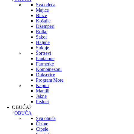
Sva odeća
Majice
Bluze
Košulje
Džemperi
Rolke
Sakoi
Haljine
Suknje
Šortsevi
Pantalone
Farmerke
Kombinezoni
Dukserice
Program More
Kaputi
Mantili
Jakne
Prsluci
OBUĆA
OBUĆA
Sva obuća
Čizme
Cipele