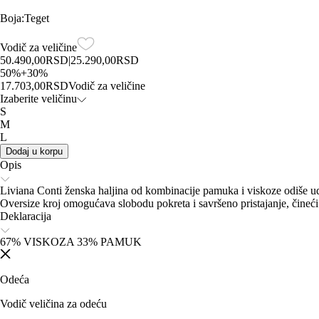
Boja
:
Teget
Vodič za veličine
50.490,00
RSD
|
25.290,00
RSD
50
%
+
30
%
17.703,00
RSD
Vodič za veličine
Izaberite veličinu
S
M
L
Dodaj u korpu
Opis
Liviana Conti ženska haljina od kombinacije pamuka i viskoze odiše ud
Oversize kroj omogućava slobodu pokreta i savršeno pristajanje, čineći
Deklaracija
67% VISKOZA 33% PAMUK
Odeća
Vodič veličina za odeću