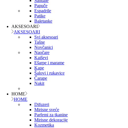
Sandale
Papuče
Espadrile
Patike
Baletanke
AKSESOARI
AKSESOARI
Svi aksesoari
Tašne
Novčanici
Naočare
Kaiševi
Ešarpe i marame
Kape
Šalovi i rukavice
Čarape
Nakit
HOME
HOME
Difuzeri
Mirisne sveće
Parfemi za tkanine
Mirisne dekoracije
Kozmetika