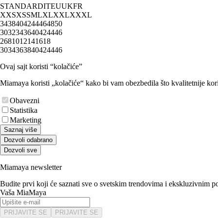
STANDARD
IT
EU
UK
FR
XXS
XS
S
M
L
XL
XXL
XXXL
34
38
40
42
44
46
48
50
30
32
34
36
40
42
44
46
2
6
8
10
12
14
16
18
30
34
36
38
40
42
44
46
Ovaj sajt koristi “kolačiće”
Miamaya koristi „kolačiće“ kako bi vam obezbedila što kvalitetnije kori
Obavezni
Statistika
Marketing
Saznaj više
Dozvoli odabrano
Dozvoli sve
Miamaya newsletter
Budite prvi koji će saznati sve o svetskim trendovima i ekskluzivnim 
Vaša MiaMaya
PRIJAVITE SE
PRIJAVITE SE