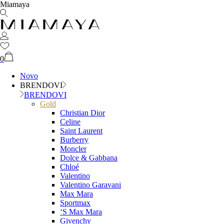
Miamaya
0
Novo
BRENDOVI
BRENDOVI
Gold
Christian Dior
Celine
Saint Laurent
Burberry
Moncler
Dolce & Gabbana
Chloé
Valentino
Valentino Garavani
Max Mara
Sportmax
‘S Max Mara
Givenchy