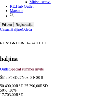
Mirisni setovi
RE:Hub Outlet
Magazin
Prijava
Registracija
Casual
Haljine
Odeća
haljina
Outlet
Special summer invite
Šifra
:
F5SD27N08-0-N08-0
50.490,00
RSD
|
25.290,00
RSD
50
%
+
30
%
17.703,00
RSD