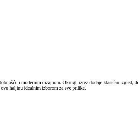
obnošću i modernim dizajnom. Okrugli izrez dodaje klasičan izgled, dok
 ovu haljinu idealnim izborom za sve prilike.