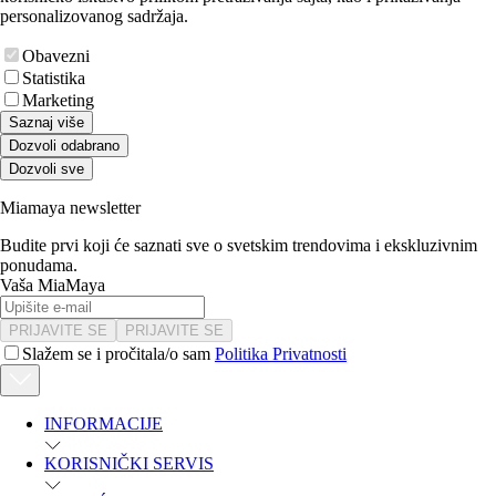
personalizovanog sadržaja.
Obavezni
Statistika
Marketing
Saznaj više
Dozvoli odabrano
Dozvoli sve
Miamaya newsletter
Budite prvi koji će saznati sve o svetskim trendovima i ekskluzivnim
ponudama.
Vaša MiaMaya
PRIJAVITE SE
PRIJAVITE SE
Slažem se i pročitala/o sam
Politika Privatnosti
INFORMACIJE
KORISNIČKI SERVIS