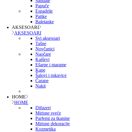
Sandale
Papuče
Espadrile
Patike
Baletanke
AKSESOARI
AKSESOARI
Svi aksesoari
Tašne
Novčanici
Naočare
Kaiševi
Ešarpe i marame
Kape
Šalovi i rukavice
Čarape
Nakit
HOME
HOME
Difuzeri
Mirisne sveće
Parfemi za tkanine
Mirisne dekoracije
Kozmetika