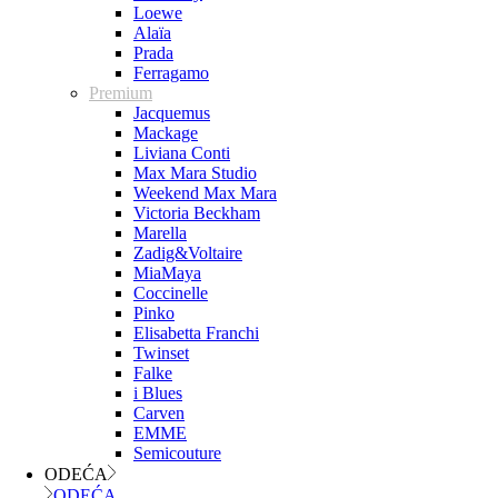
Loewe
Alaïa
Prada
Ferragamo
Premium
Jacquemus
Mackage
Liviana Conti
Max Mara Studio
Weekend Max Mara
Victoria Beckham
Marella
Zadig&Voltaire
MiaMaya
Coccinelle
Pinko
Elisabetta Franchi
Twinset
Falke
i Blues
Carven
EMME
Semicouture
ODEĆA
ODEĆA