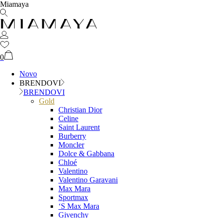
Miamaya
0
Novo
BRENDOVI
BRENDOVI
Gold
Christian Dior
Celine
Saint Laurent
Burberry
Moncler
Dolce & Gabbana
Chloé
Valentino
Valentino Garavani
Max Mara
Sportmax
‘S Max Mara
Givenchy