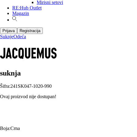
Mirisni setovi
RE:Hub Outlet
Magazin
Prijava
Registracija
Suknje
Odeća
suknja
Šifra
:
241SK047-1020-990
Ovaj proizvod nije dostupan!
Boja
:
Crna