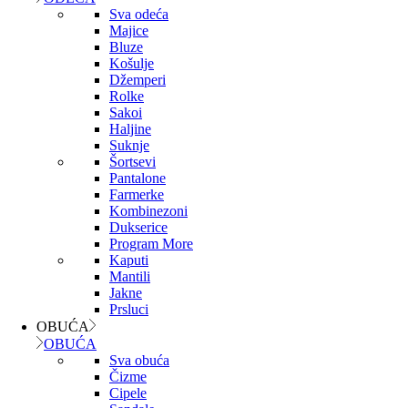
Sva odeća
Majice
Bluze
Košulje
Džemperi
Rolke
Sakoi
Haljine
Suknje
Šortsevi
Pantalone
Farmerke
Kombinezoni
Dukserice
Program More
Kaputi
Mantili
Jakne
Prsluci
OBUĆA
OBUĆA
Sva obuća
Čizme
Cipele