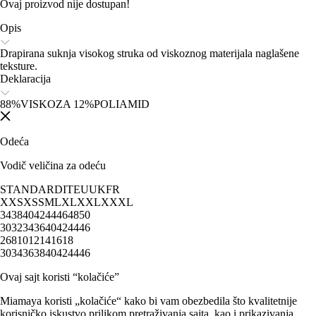
Ovaj proizvod nije dostupan!
Opis
Drapirana suknja visokog struka od viskoznog materijala naglašene
teksture.
Deklaracija
88%VISKOZA 12%POLIAMID
Odeća
Vodič veličina za odeću
STANDARD
IT
EU
UK
FR
XXS
XS
S
M
L
XL
XXL
XXXL
34
38
40
42
44
46
48
50
30
32
34
36
40
42
44
46
2
6
8
10
12
14
16
18
30
34
36
38
40
42
44
46
Ovaj sajt koristi “kolačiće”
Miamaya koristi „kolačiće“ kako bi vam obezbedila što kvalitetnije
korisničko iskustvo prilikom pretraživanja sajta, kao i prikazivanja