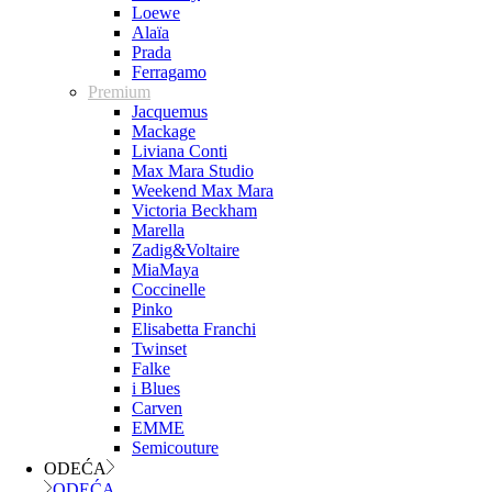
Loewe
Alaïa
Prada
Ferragamo
Premium
Jacquemus
Mackage
Liviana Conti
Max Mara Studio
Weekend Max Mara
Victoria Beckham
Marella
Zadig&Voltaire
MiaMaya
Coccinelle
Pinko
Elisabetta Franchi
Twinset
Falke
i Blues
Carven
EMME
Semicouture
ODEĆA
ODEĆA