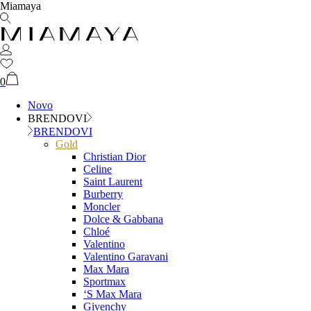
Miamaya
0
Novo
BRENDOVI
BRENDOVI
Gold
Christian Dior
Celine
Saint Laurent
Burberry
Moncler
Dolce & Gabbana
Chloé
Valentino
Valentino Garavani
Max Mara
Sportmax
‘S Max Mara
Givenchy