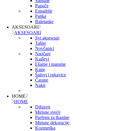
Sandale
Papuče
Espadrile
Patike
Baletanke
AKSESOARI
AKSESOARI
Svi aksesoari
Tašne
Novčanici
Naočare
Kaiševi
Ešarpe i marame
Kape
Šalovi i rukavice
Čarape
Nakit
HOME
HOME
Difuzeri
Mirisne sveće
Parfemi za tkanine
Mirisne dekoracije
Kozmetika