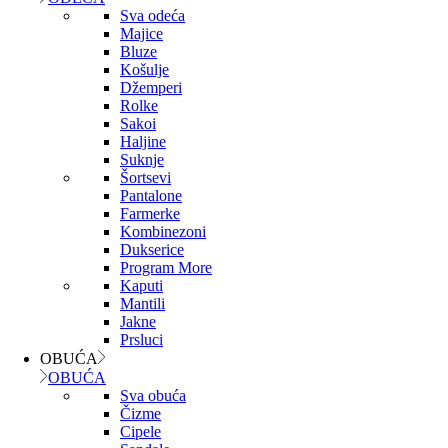
Sva odeća
Majice
Bluze
Košulje
Džemperi
Rolke
Sakoi
Haljine
Suknje
Šortsevi
Pantalone
Farmerke
Kombinezoni
Dukserice
Program More
Kaputi
Mantili
Jakne
Prsluci
OBUĆA
OBUĆA
Sva obuća
Čizme
Cipele