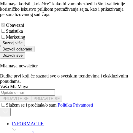
Miamaya koristi „kolačiće“ kako bi vam obezbedila što kvalitetnije
korisničko iskustvo prilikom pretraživanja sajta, kao i prikazivanja
personalizovanog sadržaja.
Obavezni
Statistika
Marketing
Saznaj više
Dozvoli odabrano
Dozvoli sve
Miamaya newsletter
Budite prvi koji će saznati sve o svetskim trendovima i ekskluzivnim
ponudama.
Vaša MiaMaya
PRIJAVITE SE
PRIJAVITE SE
Slažem se i pročitala/o sam
Politika Privatnosti
INFORMACIJE