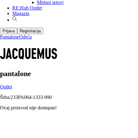
Mirisni setovi
RE:Hub Outlet
Magazin
Prijava
Registracija
Pantalone
Odeća
pantalone
Outlet
Šifra
:
233PA064-1333-990
Ovaj proizvod nije dostupan!