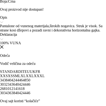
Boja
:
Crna
Ovaj proizvod nije dostupan!
Opis
Pantalone od vunenog materijala,širokih nogavica. Struk je visok. Sa
strane kosi džepovi a pozadi ravni i dekorativna horizontalna gajka.
Deklaracija
100% VUNA
Odeća
Vodič veličina za odeću
STANDARD
IT
EU
UK
FR
XXS
XS
S
M
L
XL
XXL
XXXL
34
38
40
42
44
46
48
50
30
32
34
36
40
42
44
46
2
6
8
10
12
14
16
18
30
34
36
38
40
42
44
46
Ovaj sajt koristi “kolačiće”