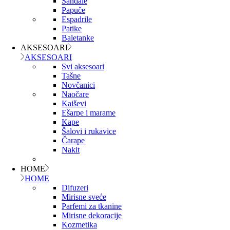
Sandale
Papuče
Espadrile
Patike
Baletanke
AKSESOARI
AKSESOARI
Svi aksesoari
Tašne
Novčanici
Naočare
Kaiševi
Ešarpe i marame
Kape
Šalovi i rukavice
Čarape
Nakit
HOME
HOME
Difuzeri
Mirisne sveće
Parfemi za tkanine
Mirisne dekoracije
Kozmetika