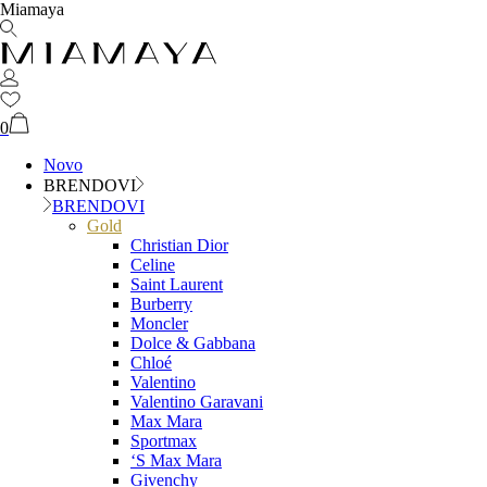
Miamaya
0
Novo
BRENDOVI
BRENDOVI
Gold
Christian Dior
Celine
Saint Laurent
Burberry
Moncler
Dolce & Gabbana
Chloé
Valentino
Valentino Garavani
Max Mara
Sportmax
‘S Max Mara
Givenchy