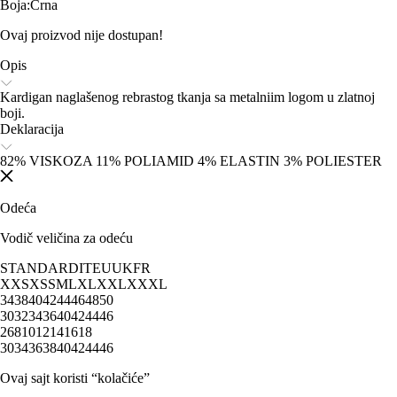
Boja
:
Crna
Ovaj proizvod nije dostupan!
Opis
Kardigan naglašenog rebrastog tkanja sa metalniim logom u zlatnoj
boji.
Deklaracija
82% VISKOZA 11% POLIAMID 4% ELASTIN 3% POLIESTER
Odeća
Vodič veličina za odeću
STANDARD
IT
EU
UK
FR
XXS
XS
S
M
L
XL
XXL
XXXL
34
38
40
42
44
46
48
50
30
32
34
36
40
42
44
46
2
6
8
10
12
14
16
18
30
34
36
38
40
42
44
46
Ovaj sajt koristi “kolačiće”