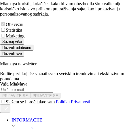
Miamaya koristi „kolačiće“ kako bi vam obezbedila što kvalitetnije
korisničko iskustvo prilikom pretraživanja sajta, kao i prikazivanja
personalizovanog sadržaja.
Obavezni
Statistika
Marketing
Saznaj više
Dozvoli odabrano
Dozvoli sve
Miamaya newsletter
Budite prvi koji će saznati sve o svetskim trendovima i ekskluzivnim
ponudama.
Vaša MiaMaya
PRIJAVITE SE
PRIJAVITE SE
Slažem se i pročitala/o sam
Politika Privatnosti
INFORMACIJE