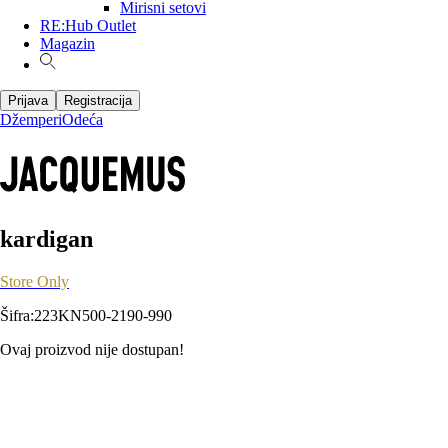
Mirisni setovi
RE:Hub Outlet
Magazin
Prijava
Registracija
Džemperi
Odeća
kardigan
Store Only
Šifra
:
223KN500-2190-990
Ovaj proizvod nije dostupan!