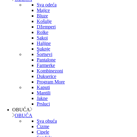
Sva odeća
Majice
Bluze
Košulje
Džemperi
Rolke
Sakoi
Haljine
Suknje
Šortsevi
Pantalone
Farmerke
Kombinezoni
Dukserice
Program More
Kaputi
Mantili
Jakne
Prsluci
OBUĆA
OBUĆA
Sva obuća
Čizme
Cipele