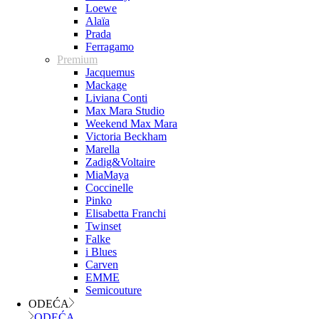
Loewe
Alaïa
Prada
Ferragamo
Premium
Jacquemus
Mackage
Liviana Conti
Max Mara Studio
Weekend Max Mara
Victoria Beckham
Marella
Zadig&Voltaire
MiaMaya
Coccinelle
Pinko
Elisabetta Franchi
Twinset
Falke
i Blues
Carven
EMME
Semicouture
ODEĆA
ODEĆA