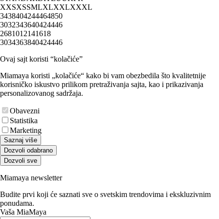
XXS
XS
S
M
L
XL
XXL
XXXL
34
38
40
42
44
46
48
50
30
32
34
36
40
42
44
46
2
6
8
10
12
14
16
18
30
34
36
38
40
42
44
46
Ovaj sajt koristi “kolačiće”
Miamaya koristi „kolačiće“ kako bi vam obezbedila što kvalitetnije
korisničko iskustvo prilikom pretraživanja sajta, kao i prikazivanja
personalizovanog sadržaja.
Obavezni
Statistika
Marketing
Saznaj više
Dozvoli odabrano
Dozvoli sve
Miamaya newsletter
Budite prvi koji će saznati sve o svetskim trendovima i ekskluzivnim
ponudama.
Vaša MiaMaya