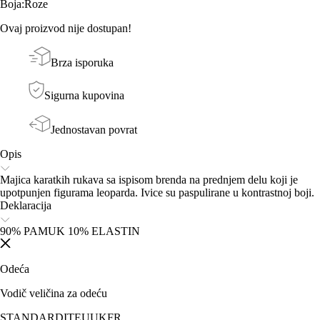
Boja
:
Roze
Ovaj proizvod nije dostupan!
Brza isporuka
Sigurna kupovina
Jednostavan povrat
Opis
Majica karatkih rukava sa ispisom brenda na prednjem delu koji je
upotpunjen figurama leoparda. Ivice su paspulirane u kontrastnoj boji.
Deklaracija
90% PAMUK 10% ELASTIN
Odeća
Vodič veličina za odeću
STANDARD
IT
EU
UK
FR