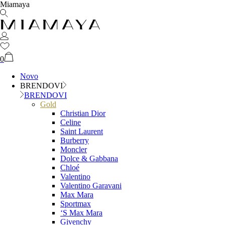
Miamaya
0
Novo
BRENDOVI
BRENDOVI
Gold
Christian Dior
Celine
Saint Laurent
Burberry
Moncler
Dolce & Gabbana
Chloé
Valentino
Valentino Garavani
Max Mara
Sportmax
‘S Max Mara
Givenchy