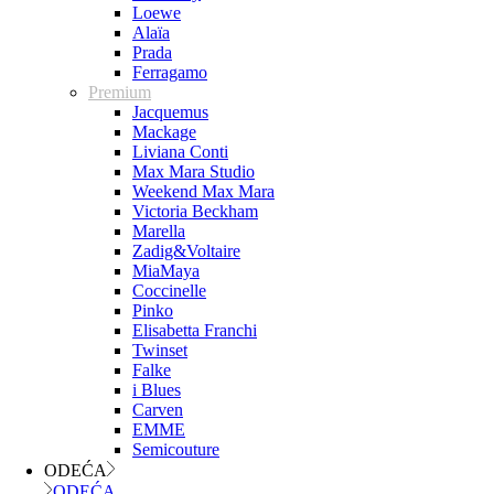
Loewe
Alaïa
Prada
Ferragamo
Premium
Jacquemus
Mackage
Liviana Conti
Max Mara Studio
Weekend Max Mara
Victoria Beckham
Marella
Zadig&Voltaire
MiaMaya
Coccinelle
Pinko
Elisabetta Franchi
Twinset
Falke
i Blues
Carven
EMME
Semicouture
ODEĆA
ODEĆA