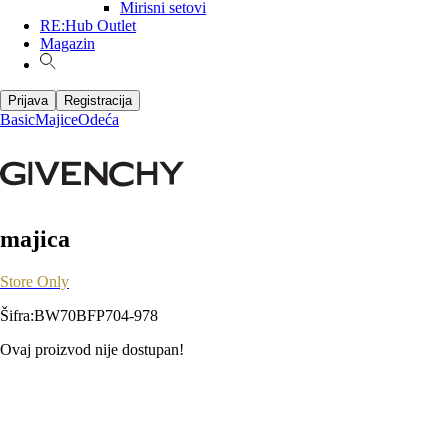
Mirisni setovi
RE:Hub Outlet
Magazin
Prijava
Registracija
Basic
Majice
Odeća
majica
Store Only
Šifra
:
BW70BFP704-978
Ovaj proizvod nije dostupan!