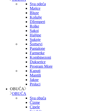
Sva odeća
Majice
Bluze
Košulje
Džemperi
Rolke
Sakoi
Haljine
Suknje
Šortsevi
Pantalone
Farmerke
Kombinezoni
Dukserice
Program More
Kaputi
Mantili
Jakne
Prsluci
OBUĆA
OBUĆA
Sva obuća
Čizme
Cipele