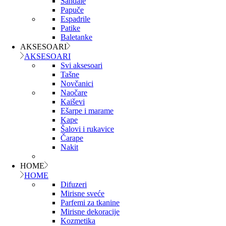
Sandale
Papuče
Espadrile
Patike
Baletanke
AKSESOARI
AKSESOARI
Svi aksesoari
Tašne
Novčanici
Naočare
Kaiševi
Ešarpe i marame
Kape
Šalovi i rukavice
Čarape
Nakit
HOME
HOME
Difuzeri
Mirisne sveće
Parfemi za tkanine
Mirisne dekoracije
Kozmetika