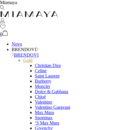
Miamaya
0
Novo
BRENDOVI
BRENDOVI
Gold
Christian Dior
Celine
Saint Laurent
Burberry
Moncler
Dolce & Gabbana
Chloé
Valentino
Valentino Garavani
Max Mara
Sportmax
‘S Max Mara
Givenchy