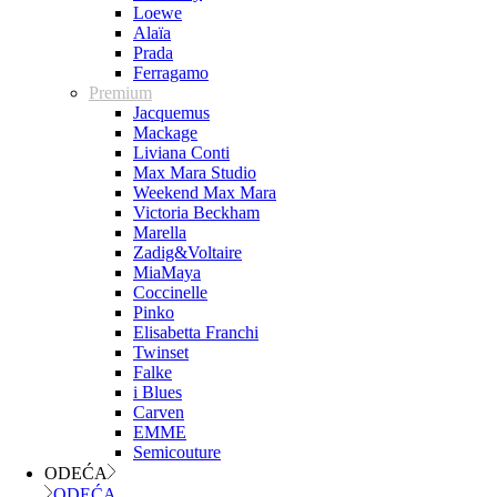
Loewe
Alaïa
Prada
Ferragamo
Premium
Jacquemus
Mackage
Liviana Conti
Max Mara Studio
Weekend Max Mara
Victoria Beckham
Marella
Zadig&Voltaire
MiaMaya
Coccinelle
Pinko
Elisabetta Franchi
Twinset
Falke
i Blues
Carven
EMME
Semicouture
ODEĆA
ODEĆA