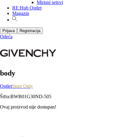
Mirisni setovi
RE:Hub Outlet
Magazin
Prijava
Registracija
Odeća
body
Outlet
Store Only
Šifra
:
BWB01G30ND-505
Ovaj proizvod nije dostupan!