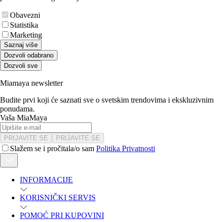
Obavezni
Statistika
Marketing
Saznaj više
Dozvoli odabrano
Dozvoli sve
Miamaya newsletter
Budite prvi koji će saznati sve o svetskim trendovima i ekskluzivnim
ponudama.
Vaša MiaMaya
PRIJAVITE SE
PRIJAVITE SE
Slažem se i pročitala/o sam
Politika Privatnosti
INFORMACIJE
KORISNIČKI SERVIS
POMOĆ PRI KUPOVINI