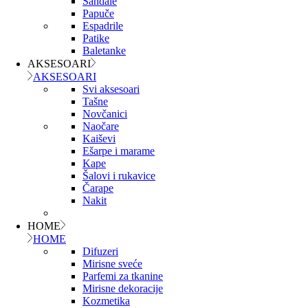
Sandale
Papuče
Espadrile
Patike
Baletanke
AKSESOARI
AKSESOARI
Svi aksesoari
Tašne
Novčanici
Naočare
Kaiševi
Ešarpe i marame
Kape
Šalovi i rukavice
Čarape
Nakit
HOME
HOME
Difuzeri
Mirisne sveće
Parfemi za tkanine
Mirisne dekoracije
Kozmetika