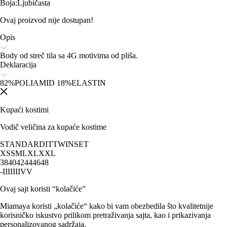
Boja
:
Ljubičasta
Ovaj proizvod nije dostupan!
Opis
Body od streč tila sa 4G motivima od pliša.
Deklaracija
82%POLIAMID 18%ELASTIN
Kupaći kostimi
Vodič veličina za kupaće kostime
STANDARD
IT
TWINSET
XS
S
M
L
XL
XXL
38
40
42
44
46
48
-
I
II
III
IV
V
Ovaj sajt koristi “kolačiće”
Miamaya koristi „kolačiće“ kako bi vam obezbedila što kvalitetnije
korisničko iskustvo prilikom pretraživanja sajta, kao i prikazivanja
personalizovanog sadržaja.