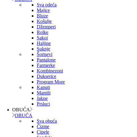
Sva odeća
Majice
Bluze
Košulje
Džemperi
Rolke
Sakoi
Haljine
Suknje
Šortsevi
Pantalone
Farmerke
Kombinezoni
Dukserice
Program More
Kaputi
Mantili
Jakne
Prsluci
OBUĆA
OBUĆA
Sva obuća
Čizme
Cipele