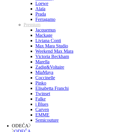
Loewe
Alaïa
Prada
Ferragamo
Premium
Jacquemus
Mackage
Liviana Conti
Max Mara Studio
Weekend Max Mara
Victoria Beckham
Marella
Zadig&Voltaire
MiaMaya
Coccinelle
Pinko
Elisabetta Franchi
Twinset
Falke
i Blues
Carven
EMME
Semicouture
ODEĆA
ODEĆA