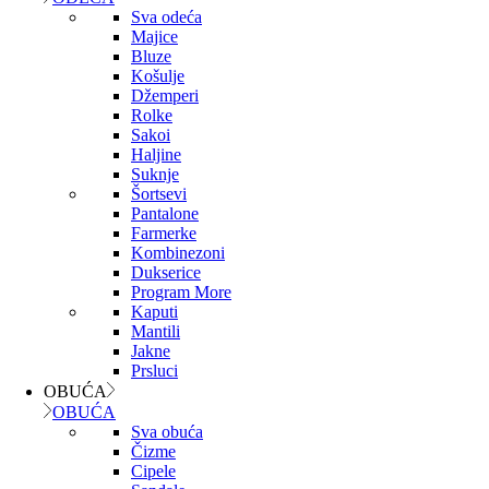
Sva odeća
Majice
Bluze
Košulje
Džemperi
Rolke
Sakoi
Haljine
Suknje
Šortsevi
Pantalone
Farmerke
Kombinezoni
Dukserice
Program More
Kaputi
Mantili
Jakne
Prsluci
OBUĆA
OBUĆA
Sva obuća
Čizme
Cipele