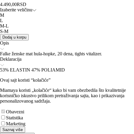
4.490,00
RSD
Izaberite veličinu
M
L
M-L
S-M
Dodaj u korpu
Opis
Falke ženske mat hula-hopke, 20 dena, tights vitalizer.
Deklaracija
53% ELASTIN 47% POLIAMID
Ovaj sajt koristi “kolačiće”
Miamaya koristi „kolačiće“ kako bi vam obezbedila što kvalitetnije
korisničko iskustvo prilikom pretraživanja sajta, kao i prikazivanja
personalizovanog sadržaja.
Obavezni
Statistika
Marketing
Saznaj više