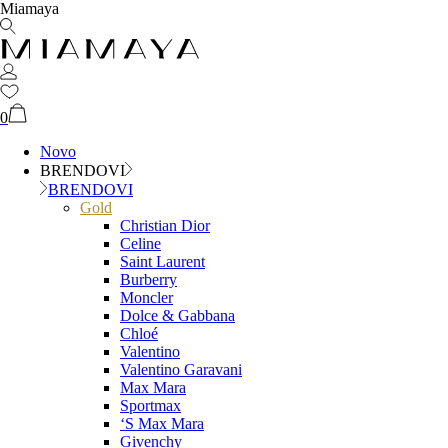
Miamaya
0
Novo
BRENDOVI
BRENDOVI
Gold
Christian Dior
Celine
Saint Laurent
Burberry
Moncler
Dolce & Gabbana
Chloé
Valentino
Valentino Garavani
Max Mara
Sportmax
‘S Max Mara
Givenchy