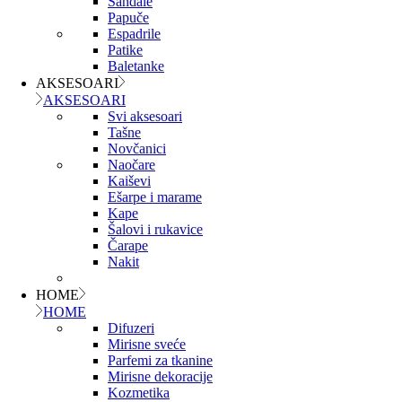
Sandale
Papuče
Espadrile
Patike
Baletanke
AKSESOARI
AKSESOARI
Svi aksesoari
Tašne
Novčanici
Naočare
Kaiševi
Ešarpe i marame
Kape
Šalovi i rukavice
Čarape
Nakit
HOME
HOME
Difuzeri
Mirisne sveće
Parfemi za tkanine
Mirisne dekoracije
Kozmetika