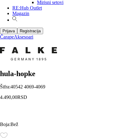
Mirisni setovi
RE:Hub Outlet
Magazin
Prijava
Registracija
Čarape
Aksesoari
hula-hopke
Šifra
:
40542 4069-4069
4.490,00
RSD
Boja
:
Bež