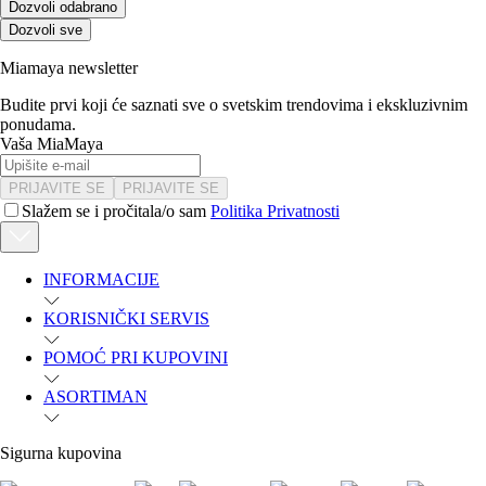
Dozvoli odabrano
Dozvoli sve
Miamaya newsletter
Budite prvi koji će saznati sve o svetskim trendovima i ekskluzivnim
ponudama.
Vaša MiaMaya
PRIJAVITE SE
PRIJAVITE SE
Slažem se i pročitala/o sam
Politika Privatnosti
INFORMACIJE
KORISNIČKI SERVIS
POMOĆ PRI KUPOVINI
ASORTIMAN
Sigurna kupovina