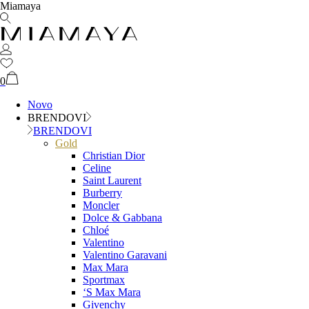
Miamaya
0
Novo
BRENDOVI
BRENDOVI
Gold
Christian Dior
Celine
Saint Laurent
Burberry
Moncler
Dolce & Gabbana
Chloé
Valentino
Valentino Garavani
Max Mara
Sportmax
‘S Max Mara
Givenchy