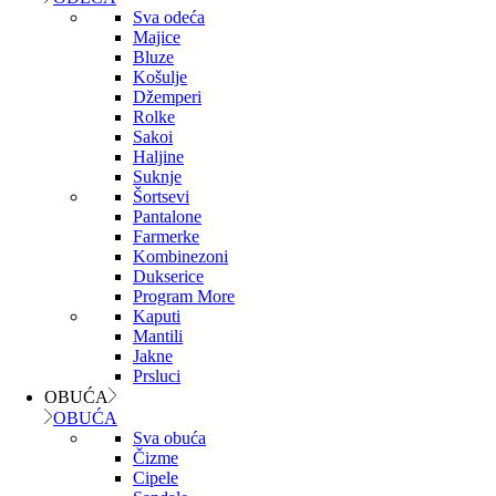
Sva odeća
Majice
Bluze
Košulje
Džemperi
Rolke
Sakoi
Haljine
Suknje
Šortsevi
Pantalone
Farmerke
Kombinezoni
Dukserice
Program More
Kaputi
Mantili
Jakne
Prsluci
OBUĆA
OBUĆA
Sva obuća
Čizme
Cipele