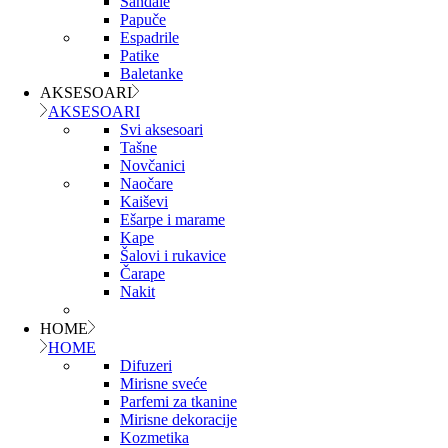
Sandale
Papuče
Espadrile
Patike
Baletanke
AKSESOARI
AKSESOARI
Svi aksesoari
Tašne
Novčanici
Naočare
Kaiševi
Ešarpe i marame
Kape
Šalovi i rukavice
Čarape
Nakit
HOME
HOME
Difuzeri
Mirisne sveće
Parfemi za tkanine
Mirisne dekoracije
Kozmetika