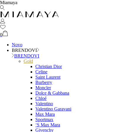
Miamaya
0
Novo
BRENDOVI
BRENDOVI
Gold
Christian Dior
Celine
Saint Laurent
Burberry
Moncler
Dolce & Gabbana
Chloé
Valentino
Valentino Garavani
Max Mara
Sportmax
‘S Max Mara
Givenchy