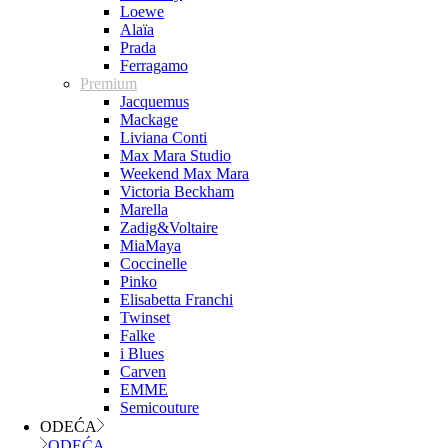
Loewe
Alaïa
Prada
Ferragamo
Premium
Jacquemus
Mackage
Liviana Conti
Max Mara Studio
Weekend Max Mara
Victoria Beckham
Marella
Zadig&Voltaire
MiaMaya
Coccinelle
Pinko
Elisabetta Franchi
Twinset
Falke
i Blues
Carven
EMME
Semicouture
ODEĆA
ODEĆA