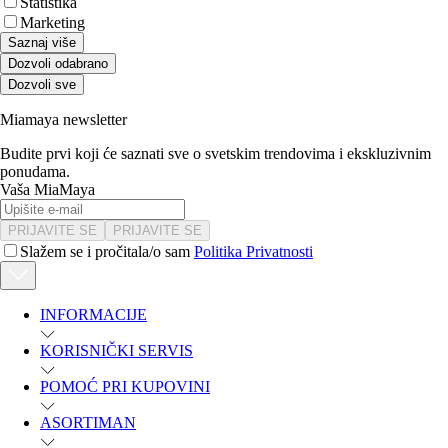
Statistika
Marketing
Saznaj više
Dozvoli odabrano
Dozvoli sve
Miamaya newsletter
Budite prvi koji će saznati sve o svetskim trendovima i ekskluzivnim
ponudama.
Vaša MiaMaya
PRIJAVITE SE
PRIJAVITE SE
Slažem se i pročitala/o sam
Politika Privatnosti
INFORMACIJE
KORISNIČKI SERVIS
POMOĆ PRI KUPOVINI
ASORTIMAN