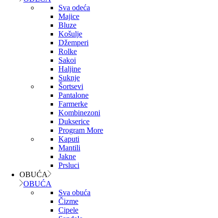
Sva odeća
Majice
Bluze
Košulje
Džemperi
Rolke
Sakoi
Haljine
Suknje
Šortsevi
Pantalone
Farmerke
Kombinezoni
Dukserice
Program More
Kaputi
Mantili
Jakne
Prsluci
OBUĆA
OBUĆA
Sva obuća
Čizme
Cipele