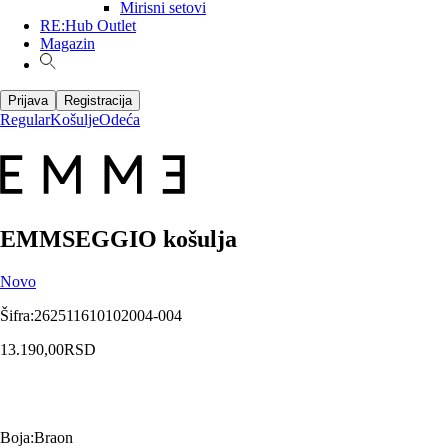
Mirisni setovi
RE:Hub Outlet
Magazin
Prijava
Registracija
Regular
Košulje
Odeća
EMMSEGGIO košulja
Novo
Šifra
:
262511610102004-004
13.190,00
RSD
Boja
:
Braon