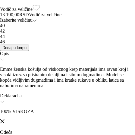
Vodič za veličine
13.190,00
RSD
Vodič za veličine
Izaberite veličinu
40
42
44
46
Dodaj u korpu
Opis
Emme ženska košulja od viskoznog krep materijala ima ravan kroj i
visoki izrez sa plisiranim detaljima i sitnim dugmadima. Model se
kopča vidljivim dugmadima i ima kratke rukave u obliku latica sa
naborima na ramenima.
Deklaracija
100% VISKOZA
Odeća