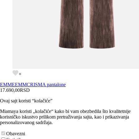
+
EMME
EMMCRISMA pantalone
17.690,00
RSD
Ovaj sajt koristi “kolačiće”
Miamaya koristi „kolačiće“ kako bi vam obezbedila što kvalitetnije
korisničko iskustvo prilikom pretraživanja sajta, kao i prikazivanja
personalizovanog sadržaja.
Obavezni