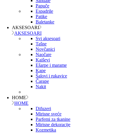
Sandale
Papuče
Espadrile
Patike
Baletanke
AKSESOARI
AKSESOARI
Svi aksesoari
Tašne
Novčanici
Naočare
Kaiševi
Ešarpe i marame
Kape
Šalovi i rukavice
Čarape
Nakit
HOME
HOME
Difuzeri
Mirisne sveće
Parfemi za tkanine
Mirisne dekoracije
Kozmetika