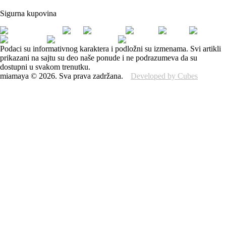
Sigurna kupovina
Podaci su informativnog karaktera i podložni su izmenama. Svi artikli
prikazani na sajtu su deo naše ponude i ne podrazumeva da su
dostupni u svakom trenutku.
miamaya
©
2026
.
Sva prava zadržana.
Developed by Cubes