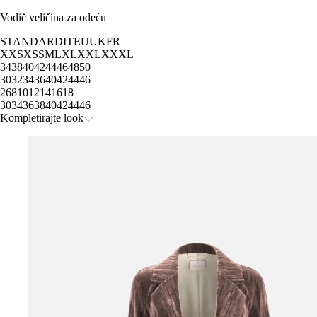
Vodič veličina za odeću
STANDARD
IT
EU
UK
FR
XXS
XS
S
M
L
XL
XXL
XXXL
34
38
40
42
44
46
48
50
30
32
34
36
40
42
44
46
2
6
8
10
12
14
16
18
30
34
36
38
40
42
44
46
Kompletirajte look