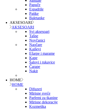
Sandale
Papuče
Espadrile
Patike
Baletanke
AKSESOARI
AKSESOARI
Svi aksesoari
Tašne
Novčanici
Naočare
Kaiševi
Ešarpe i marame
Kape
Šalovi i rukavice
Čarape
Nakit
HOME
HOME
Difuzeri
Mirisne sveće
Parfemi za tkanine
Mirisne dekoracije
Kozmetika