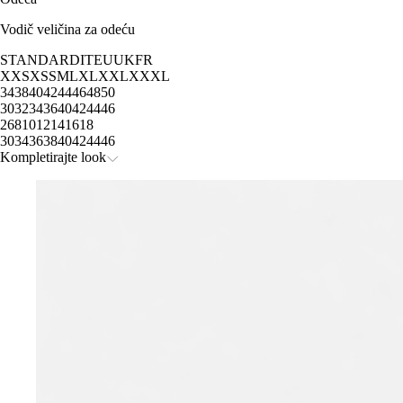
Vodič veličina za odeću
STANDARD
IT
EU
UK
FR
XXS
XS
S
M
L
XL
XXL
XXXL
34
38
40
42
44
46
48
50
30
32
34
36
40
42
44
46
2
6
8
10
12
14
16
18
30
34
36
38
40
42
44
46
Kompletirajte look