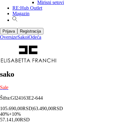
Mirisni setovi
RE:Hub Outlet
Magazin
Prijava
Registracija
Oversize
Sakoi
Odeća
sako
Sale
Šifra
:
GI24163E2-644
105.690,00
RSD
|
63.490,00
RSD
40
%
+
10
%
57.141,00
RSD