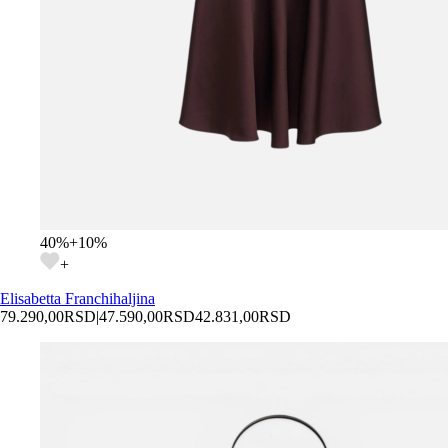
40
%
+
10
%
+
Elisabetta Franchi
haljina
79.290,00
RSD
|
47.590,00
RSD
42.831,00
RSD