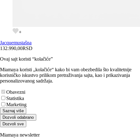
+
Jacquemus
tašna
132.990,00
RSD
Ovaj sajt koristi “kolačiće”
Miamaya koristi „kolačiće“ kako bi vam obezbedila što kvalitetnije
korisničko iskustvo prilikom pretraživanja sajta, kao i prikazivanja
personalizovanog sadržaja.
Obavezni
Statistika
Marketing
Saznaj više
Dozvoli odabrano
Dozvoli sve
Miamaya newsletter