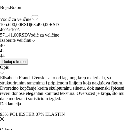
Boja
:
Braon
Vodič za veličine
105.690,00
RSD
|
63.490,00
RSD
40
%
+
10
%
57.141,00
RSD
Vodič za veličine
Izaberite veličinu
40
42
44
Dodaj u korpu
Opis
Elisabetta Franchi ženski sako od laganog krep materijala, sa
strukturiranim ramenima i pripijenom linijom koja naglašava figuru.
Dvoredno kopčanje kreira skulpturalnu siluetu, dok satenski špicasti
reveri donose elegantan kontrast tekstura. Oversized je kroja, što mu
daje moderan i sofisticiran izgled.
Deklaracija
93% POLIESTER 07% ELASTIN
Odeća