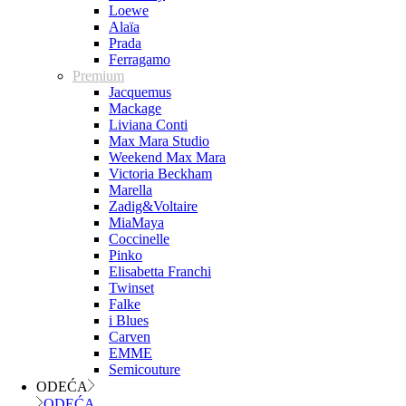
Loewe
Alaïa
Prada
Ferragamo
Premium
Jacquemus
Mackage
Liviana Conti
Max Mara Studio
Weekend Max Mara
Victoria Beckham
Marella
Zadig&Voltaire
MiaMaya
Coccinelle
Pinko
Elisabetta Franchi
Twinset
Falke
i Blues
Carven
EMME
Semicouture
ODEĆA
ODEĆA