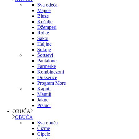
Sva odeća
Majice
Bluze
Košulje
Džemperi
Rolke
Sakoi
Haljine
Suknje
Šortsevi
Pantalone
Farmerke
Kombinezoni
Dukserice
Program More
Kaputi
Mantili
Jakne
Prsluci
OBUĆA
OBUĆA
Sva obuća
Čizme
Cipele