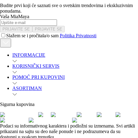
Budite prvi koji će saznati sve o svetskim trendovima i ekskluzivnim
ponudama.
Vaša MiaMaya
PRIJAVITE SE
PRIJAVITE SE
Slažem se i pročitala/o sam
Politika Privatnosti
INFORMACIJE
KORISNIČKI SERVIS
POMOĆ PRI KUPOVINI
ASORTIMAN
Sigurna kupovina
Podaci su informativnog karaktera i podložni su izmenama. Svi artikli
prikazani na sajtu su deo naše ponude i ne podrazumeva da su
dostupni u svakom trenutku.