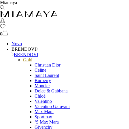
Miamaya
0
Novo
BRENDOVI
BRENDOVI
Gold
Christian Dior
Celine
Saint Laurent
Burberry
Moncler
Dolce & Gabbana
Chloé
Valentino
Valentino Garavani
Max Mara
Sportmax
‘S Max Mara
Givenchy