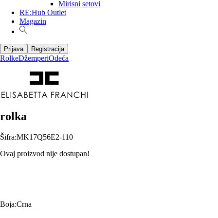
Mirisni setovi
RE:Hub Outlet
Magazin
Prijava
Registracija
Rolke
Džemperi
Odeća
rolka
Šifra
:
MK17Q56E2-110
Ovaj proizvod nije dostupan!
Boja
:
Crna