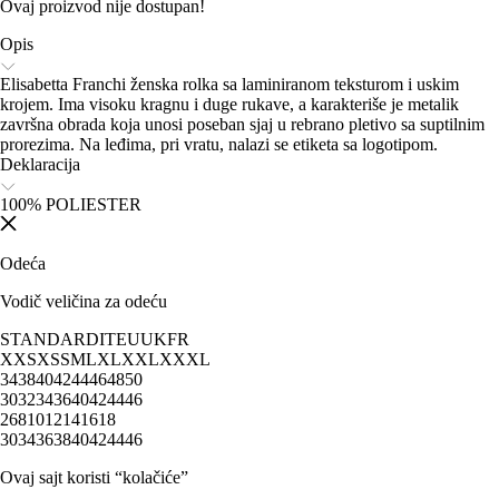
Ovaj proizvod nije dostupan!
Opis
Elisabetta Franchi ženska rolka sa laminiranom teksturom i uskim
krojem. Ima visoku kragnu i duge rukave, a karakteriše je metalik
završna obrada koja unosi poseban sjaj u rebrano pletivo sa suptilnim
prorezima. Na leđima, pri vratu, nalazi se etiketa sa logotipom.
Deklaracija
100% POLIESTER
Odeća
Vodič veličina za odeću
STANDARD
IT
EU
UK
FR
XXS
XS
S
M
L
XL
XXL
XXXL
34
38
40
42
44
46
48
50
30
32
34
36
40
42
44
46
2
6
8
10
12
14
16
18
30
34
36
38
40
42
44
46
Ovaj sajt koristi “kolačiće”