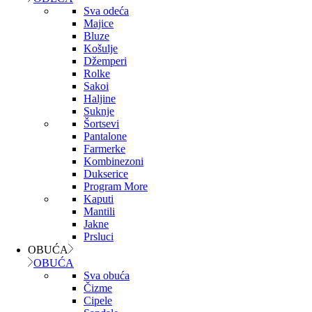
Sva odeća
Majice
Bluze
Košulje
Džemperi
Rolke
Sakoi
Haljine
Suknje
Šortsevi
Pantalone
Farmerke
Kombinezoni
Dukserice
Program More
Kaputi
Mantili
Jakne
Prsluci
OBUĆA
OBUĆA
Sva obuća
Čizme
Cipele