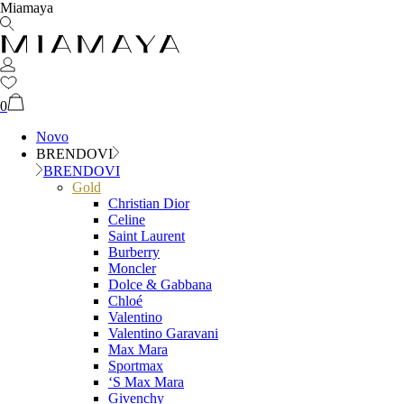
Miamaya
0
Novo
BRENDOVI
BRENDOVI
Gold
Christian Dior
Celine
Saint Laurent
Burberry
Moncler
Dolce & Gabbana
Chloé
Valentino
Valentino Garavani
Max Mara
Sportmax
‘S Max Mara
Givenchy