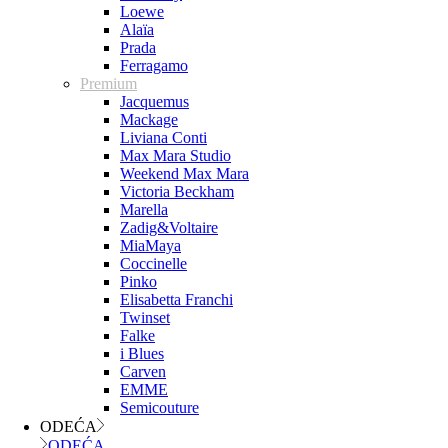
Loewe
Alaïa
Prada
Ferragamo
Premium
Jacquemus
Mackage
Liviana Conti
Max Mara Studio
Weekend Max Mara
Victoria Beckham
Marella
Zadig&Voltaire
MiaMaya
Coccinelle
Pinko
Elisabetta Franchi
Twinset
Falke
i Blues
Carven
EMME
Semicouture
ODEĆA
ODEĆA