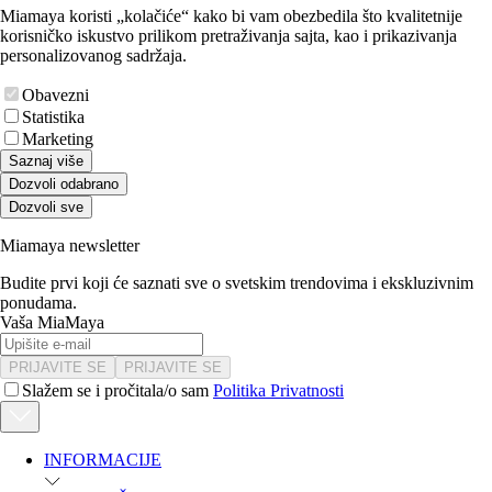
Miamaya koristi „kolačiće“ kako bi vam obezbedila što kvalitetnije
korisničko iskustvo prilikom pretraživanja sajta, kao i prikazivanja
personalizovanog sadržaja.
Obavezni
Statistika
Marketing
Saznaj više
Dozvoli odabrano
Dozvoli sve
Miamaya newsletter
Budite prvi koji će saznati sve o svetskim trendovima i ekskluzivnim
ponudama.
Vaša MiaMaya
PRIJAVITE SE
PRIJAVITE SE
Slažem se i pročitala/o sam
Politika Privatnosti
INFORMACIJE