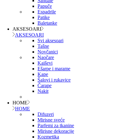
Sandale
Papuče
Espadrile
Patike
Baletanke
AKSESOARI
AKSESOARI
Svi aksesoari
Tašne
Novčanici
Naočare
Kaiševi
Ešarpe i marame
Kape
Šalovi i rukavice
Čarape
Nakit
HOME
HOME
Difuzeri
Mirisne sveće
Parfemi za tkanine
Mirisne dekoracije
Kozmetika