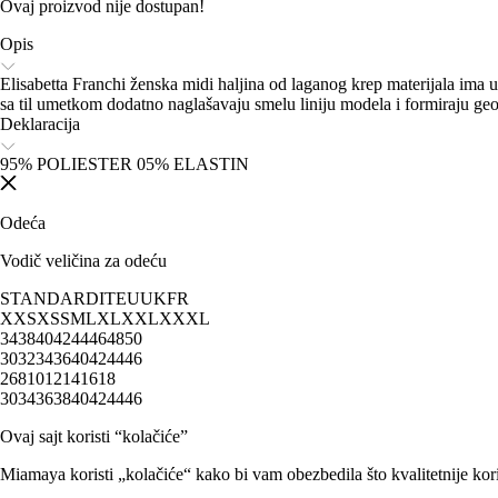
Ovaj proizvod nije dostupan!
Opis
Elisabetta Franchi ženska midi haljina od laganog krep materijala ima 
sa til umetkom dodatno naglašavaju smelu liniju modela i formiraju geo
Deklaracija
95% POLIESTER 05% ELASTIN
Odeća
Vodič veličina za odeću
STANDARD
IT
EU
UK
FR
XXS
XS
S
M
L
XL
XXL
XXXL
34
38
40
42
44
46
48
50
30
32
34
36
40
42
44
46
2
6
8
10
12
14
16
18
30
34
36
38
40
42
44
46
Ovaj sajt koristi “kolačiće”
Miamaya koristi „kolačiće“ kako bi vam obezbedila što kvalitetnije kori