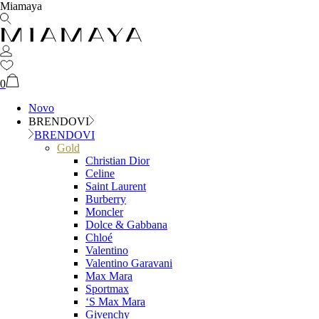
Miamaya
0
Novo
BRENDOVI
BRENDOVI
Gold
Christian Dior
Celine
Saint Laurent
Burberry
Moncler
Dolce & Gabbana
Chloé
Valentino
Valentino Garavani
Max Mara
Sportmax
‘S Max Mara
Givenchy