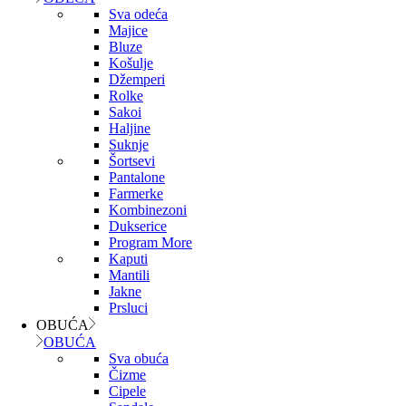
Sva odeća
Majice
Bluze
Košulje
Džemperi
Rolke
Sakoi
Haljine
Suknje
Šortsevi
Pantalone
Farmerke
Kombinezoni
Dukserice
Program More
Kaputi
Mantili
Jakne
Prsluci
OBUĆA
OBUĆA
Sva obuća
Čizme
Cipele