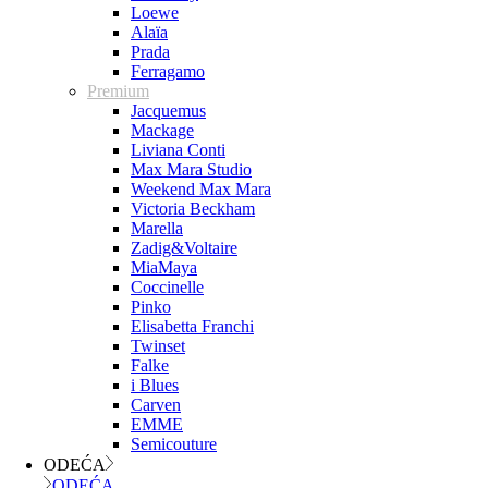
Loewe
Alaïa
Prada
Ferragamo
Premium
Jacquemus
Mackage
Liviana Conti
Max Mara Studio
Weekend Max Mara
Victoria Beckham
Marella
Zadig&Voltaire
MiaMaya
Coccinelle
Pinko
Elisabetta Franchi
Twinset
Falke
i Blues
Carven
EMME
Semicouture
ODEĆA
ODEĆA