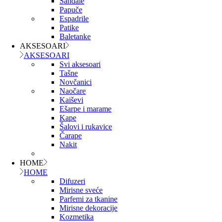
Sandale
Papuče
Espadrile
Patike
Baletanke
AKSESOARI
AKSESOARI
Svi aksesoari
Tašne
Novčanici
Naočare
Kaiševi
Ešarpe i marame
Kape
Šalovi i rukavice
Čarape
Nakit
HOME
HOME
Difuzeri
Mirisne sveće
Parfemi za tkanine
Mirisne dekoracije
Kozmetika