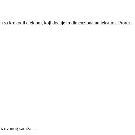
om sa krokodil efektom, koji dodaje trodimenzionalnu teksturu. Prorezi
lizovanog sadržaja.