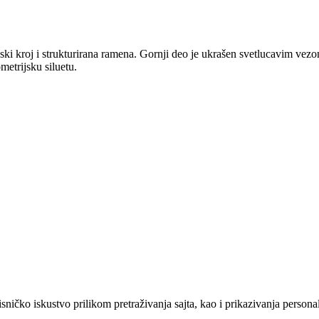
uski kroj i strukturirana ramena. Gornji deo je ukrašen svetlucavim vez
metrijsku siluetu.
sničko iskustvo prilikom pretraživanja sajta, kao i prikazivanja persona