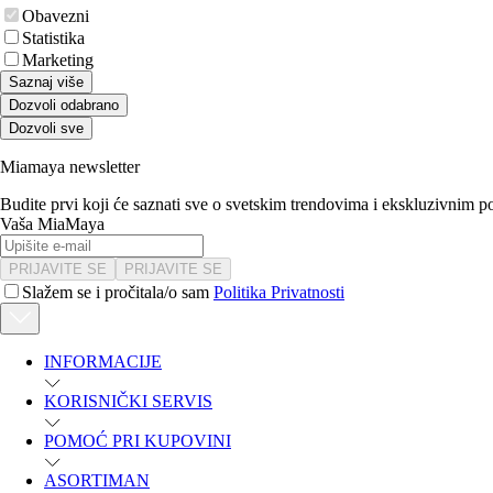
Obavezni
Statistika
Marketing
Saznaj više
Dozvoli odabrano
Dozvoli sve
Miamaya newsletter
Budite prvi koji će saznati sve o svetskim trendovima i ekskluzivnim 
Vaša MiaMaya
PRIJAVITE SE
PRIJAVITE SE
Slažem se i pročitala/o sam
Politika Privatnosti
INFORMACIJE
KORISNIČKI SERVIS
POMOĆ PRI KUPOVINI
ASORTIMAN